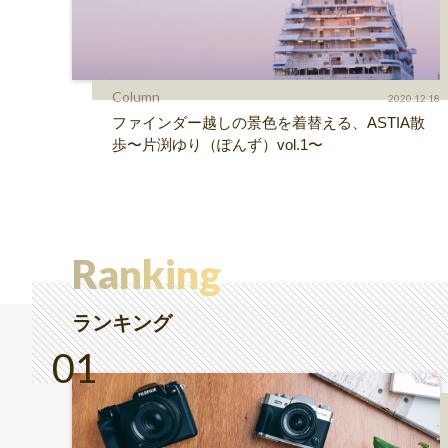
Column
2020.12.18
ファインダー越しの景色を着替える、ASTIA散
歩〜片渕ゆり（ぽんず）vol.1〜
Ranking
ランキング