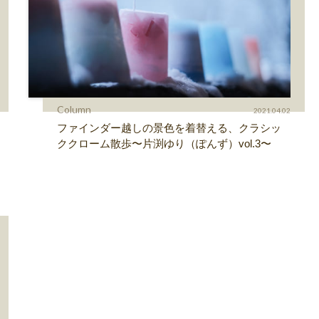
Column
2021.04.02
ファインダー越しの景色を着替える、クラシッ
ククローム散歩〜片渕ゆり（ぽんず）vol.3〜