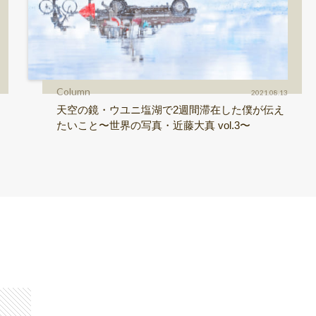
Column
2021.08.13
天空の鏡・ウユニ塩湖で2週間滞在した僕が伝え
たいこと〜世界の写真・近藤大真 vol.3〜