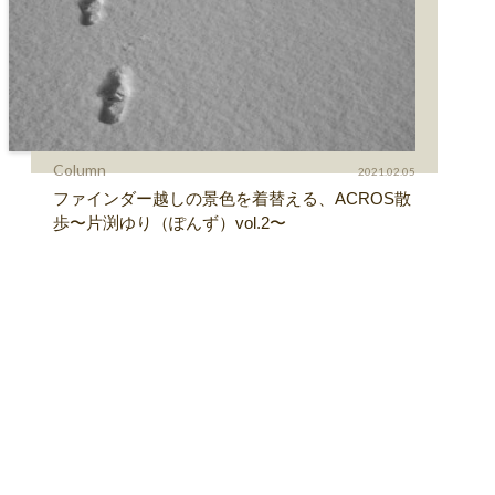
Column
2021.02.05
ファインダー越しの景色を着替える、ACROS散
歩〜片渕ゆり（ぽんず）vol.2〜