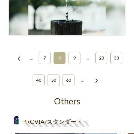
...
7
8
9
...
20
30
40
50
60
...
Others
PROVIA/スタンダード