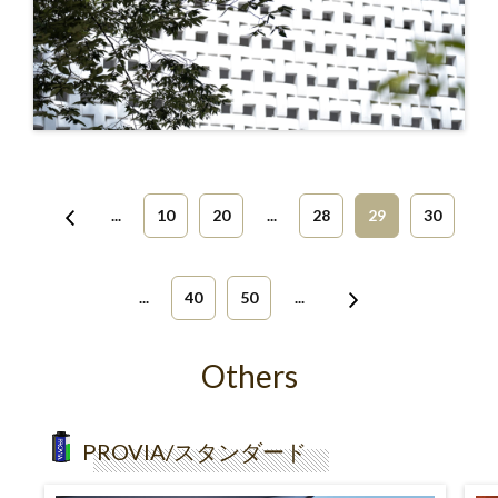
...
10
20
...
28
29
30
...
40
50
...
Others
PROVIA/スタンダード