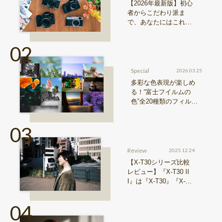
【2026年最新版】初心
者からこだわり派ま
で、あなたにはこれが
おすすめ！FUJIFILM
『Xシリーズ』&『GFX
シリーズ』機種比較！
Special
2026.03.25
多彩な色表現が楽しめ
る！“富士フイルムの
色”全20種類のフィルム
シミュレーションをご紹
介
Review
2025.12.24
【X-T30シリーズ比較
レビュー】『X-T30 II
I』は『X-T30』『X-T3
0 II』からどう進化した
のか？