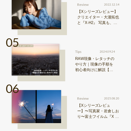
Review
2022.12.14
【Xシリーズレビュー】
クリエイター・大瀧拓也
と『X-H2』 写真も、動
画も。圧倒的解像度が際
限ない表現欲求を満たす
Tips
2024.09.24
RAW現像・レタッチの
やり方｜現像の手順を
初心者向けに解説【Sn
ap & Learn vol.20】
Review
2025.08.20
【Xシリーズレビュ
ー】〜写真家・岩倉しお
り〜富士フイルム『X ha
lf』で探る、視点と色彩