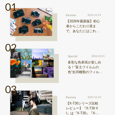
Review
2025.12.29
【2026年最新版】初心
者からこだわり派ま
で、あなたにはこれが
おすすめ！FUJIFILM
『Xシリーズ』&『GFX
シリーズ』機種比較！
Special
2026.03.25
多彩な色表現が楽しめ
る！“富士フイルムの
色”全20種類のフィルム
シミュレーションをご紹
介
Review
2025.12.24
【X-T30シリーズ比較
レビュー】『X-T30 II
I』は『X-T30』『X-T3