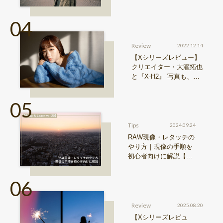
0 II』からどう進化した
のか？
Review
2022.12.14
【Xシリーズレビュー】
クリエイター・大瀧拓也
と『X-H2』 写真も、動
画も。圧倒的解像度が際
限ない表現欲求を満たす
Tips
2024.09.24
RAW現像・レタッチの
やり方｜現像の手順を
初心者向けに解説【Sn
ap & Learn vol.20】
Review
2025.08.20
【Xシリーズレビュ