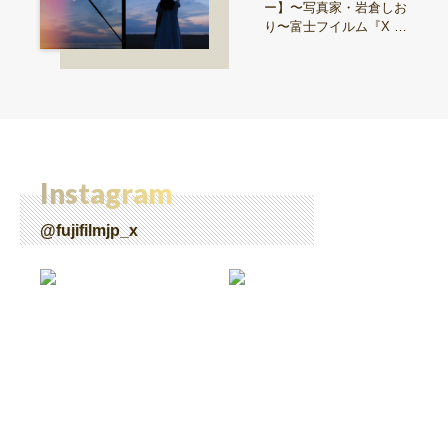
ー】〜写真家・岩倉しお
り〜富士フイルム『X ha
lf』で探る、視点と色彩
Instagram
@fujifilmjp_x