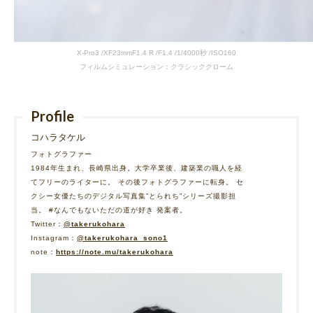
X-Pro3 /XF23mmF1.4 R /F1.4 /1/4000秒 /ISO160
フィルムシミュレーション：クラシッククローム
Profile
コハラタケル
フォトグラファー
1984年生まれ、長崎県出身。大学卒業後、建築業の職人を経
てフリーのライターに。 その後フォトグラファーに転身。 セ
クシー女優たちのデジタル写真集”とられち”シリーズ撮影担
当。 #なんでもないただの道が好き 発案者。
Twitter：
@takerukohara
Instagram：
@takerukohara_sono1
note：
https://note.mu/takerukohara