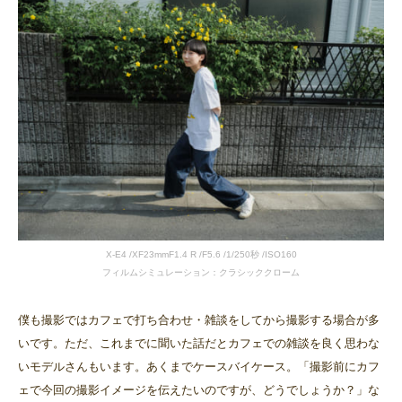
X-E4 /XF23mmF1.4 R /F5.6 /1/250秒 /ISO160
フィルムシミュレーション：クラシッククローム
僕も撮影ではカフェで打ち合わせ・雑談をしてから撮影する場合が多
いです。ただ、これまでに聞いた話だとカフェでの雑談を良く思わな
いモデルさんもいます。あくまでケースバイケース。「撮影前にカフ
ェで今回の撮影イメージを伝えたいのですが、どうでしょうか？」な