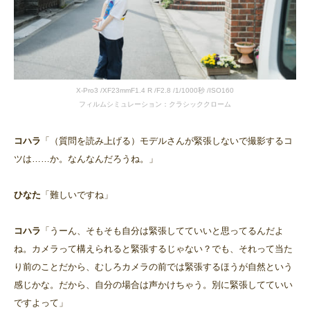
X-Pro3 /XF23mmF1.4 R /F2.8 /1/1000秒 /ISO160
フィルムシミュレーション：クラシッククローム
コハラ
「（質問を読み上げる）モデルさんが緊張しないで撮影するコ
ツは……か。なんなんだろうね。」
ひなた
「難しいですね」
コハラ
「うーん、そもそも自分は緊張してていいと思ってるんだよ
ね。カメラって構えられると緊張するじゃない？でも、それって当た
り前のことだから、むしろカメラの前では緊張するほうが自然という
感じかな。だから、自分の場合は声かけちゃう。別に緊張してていい
ですよって」