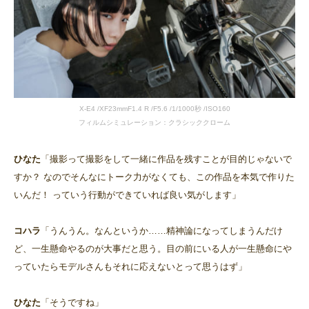
X-E4 /XF23mmF1.4 R /F5.6 /1/1000秒 /ISO160
フィルムシミュレーション：クラシッククローム
ひなた
「撮影って撮影をして一緒に作品を残すことが目的じゃないで
すか？ なのでそんなにトーク力がなくても、この作品を本気で作りた
いんだ！ っていう行動ができていれば良い気がします」
コハラ
「うんうん。なんというか……精神論になってしまうんだけ
ど、一生懸命やるのが大事だと思う。目の前にいる人が一生懸命にや
っていたらモデルさんもそれに応えないとって思うはず」
ひなた
「そうですね」