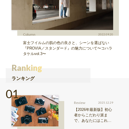
Column
2022.09.20
富士フイルムの肌の色の良さと、シーンを選ばない
『PROVIA／スタンダード』の魅力について〜コハラ
タケルvol.3〜
Ranking
ランキング
Review
2025.12.29
【2026年最新版】初心
者からこだわり派ま
で、あなたにはこれが
おすすめ！FUJIFILM