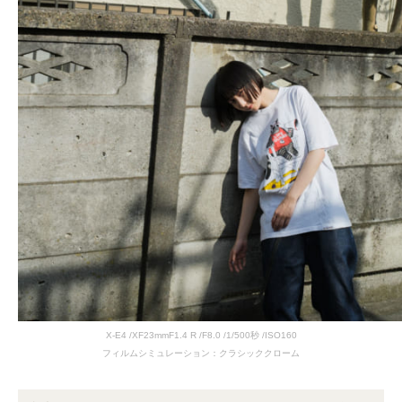
X-E4 /XF23mmF1.4 R /F8.0 /1/500秒 /ISO160
フィルムシミュレーション：クラシッククローム