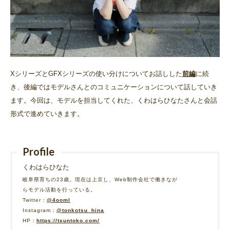
XシリーズとGFXシリーズの使い分けについてお話しした
前編
に続
き、後編ではモデルさんとのコミュニケーションについて話していき
ます。今回は、モデルを担当してくれた、くわはらひなたさんと会話
形式で進めていきます。
Profile
くわはらひなた
岐阜県育ちの23歳。現在は上京し、Web制作会社で働きなが
らモデル活動を行っている。
Twitter：
@4ooml
Instagram：
@tonkotsu_hina
HP：
https://tsuntoko.com/