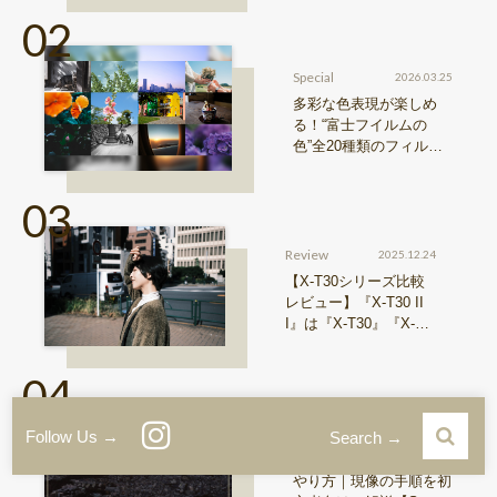
『Xシリーズ』&『GFX
シリーズ』機種比較！
Special
2026.03.25
多彩な色表現が楽しめ
る！“富士フイルムの
色”全20種類のフィルム
シミュレーションをご紹
介
Review
2025.12.24
【X-T30シリーズ比較
レビュー】『X-T30 II
I』は『X-T30』『X-T3
0 II』からどう進化した
のか？
Tips
2024.09.24
Follow Us →
Search →
RAW現像・レタッチの
やり方｜現像の手順を初