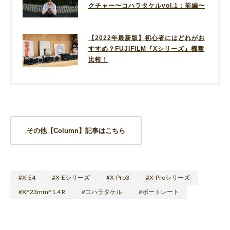
クチャー〜コハラタケルvol.1：前編〜
【2022年最新版】初心者にはどれがお
すすめ？FUJIFILM『Xシリーズ』機種
比較！
その他【Column】記事はこちら
X-E4
X-Eシリーズ
X-Pro3
X-Proシリーズ
XF23mmF1.4 R
コハラタケル
ポートレート