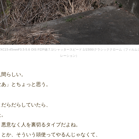
7/XC15-45mmF3.5-5.6 OIS PZ/F値:7.1/シャッタースピード:1/1500/クラシッククローム（フィル
レーション）
人間らしい。
なあ」とちょっと思う。
とだらだらしていたら、
た。
、悪意なく人を裏切るタイプだよね。
うとか、そういう頭使ってやるんじゃなくて、