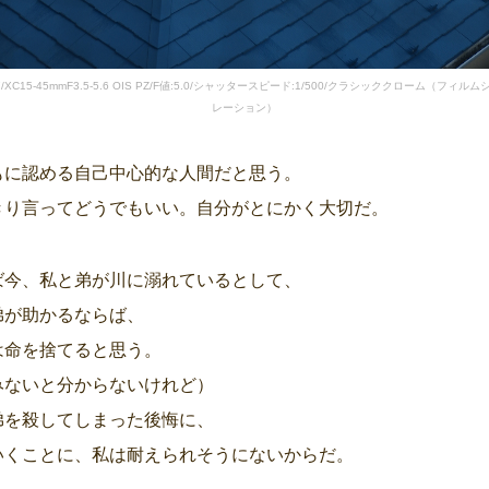
7/XC15-45mmF3.5-5.6 OIS PZ/F値:5.0/シャッタースピード:1/500/クラシッククローム（フィル
レーション）
もに認める自己中心的な人間だと思う。
きり言ってどうでもいい。自分がとにかく大切だ。
ば今、私と弟が川に溺れているとして、
弟が助かるならば、
は命を捨てると思う。
みないと分からないけれど）
弟を殺してしまった後悔に、
いくことに、私は耐えられそうにないからだ。