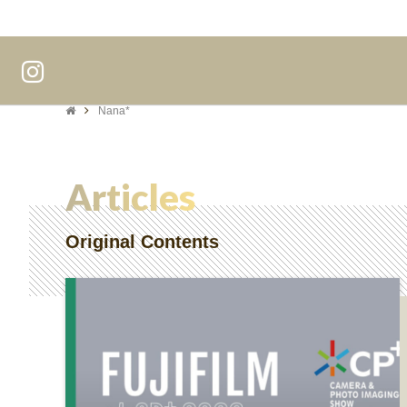
Nana*
Articles
Original Contents