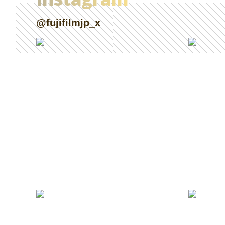
@fujifilmjp_x