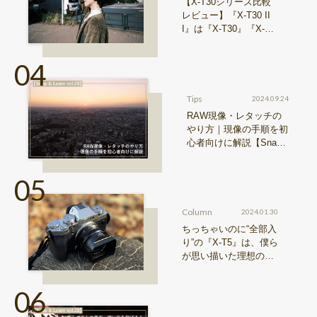
【X-T30シリーズ比較
レビュー】『X-T30 II
I』は『X-T30』『X-T3
0 II』からどう進化した
のか？
Tips
2024.09.24
RAW現像・レタッチの
やり方｜現像の手順を初
心者向けに解説【Snap
& Learn vol.20】
Column
2024.01.30
ちっちゃいのに“全部入
り”の『X-T5』は、僕ら
が思い描いた理想の写
真機。〜記憶カメラ vo
l.1〜