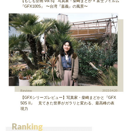
【もしも企画 vol.5】 写真家・柴崎まどか × 富士フイルム
『GFX100S』 〜台湾『嘉義』の風景〜
Review
2022.04.20
【GFXシリーズレビュー】写真家・柴崎まどかと『GFX
50S II』 見てきた世界がガラリと変わる、最高峰の表
現力
Ranking