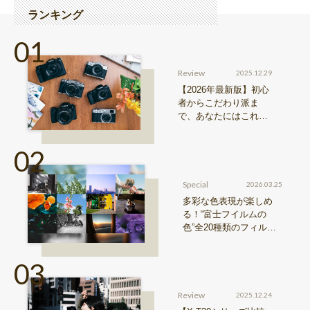
ランキング
Review
2025.12.29
【2026年最新版】初心
者からこだわり派ま
で、あなたにはこれが
おすすめ！FUJIFILM
『Xシリーズ』&『GFX
シリーズ』機種比較！
Special
2026.03.25
多彩な色表現が楽しめ
る！“富士フイルムの
色”全20種類のフィルム
シミュレーションをご紹
介
Review
2025.12.24