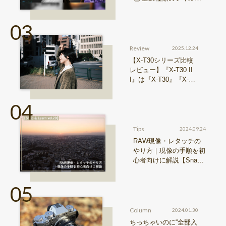
シミュレーションをご紹
介
Review
2025.12.24
【X-T30シリーズ比較
レビュー】『X-T30 II
I』は『X-T30』『X-T3
0 II』からどう進化した
のか？
Tips
2024.09.24
RAW現像・レタッチの
やり方｜現像の手順を初
心者向けに解説【Snap
& Learn vol.20】
Column
2024.01.30
ちっちゃいのに“全部入