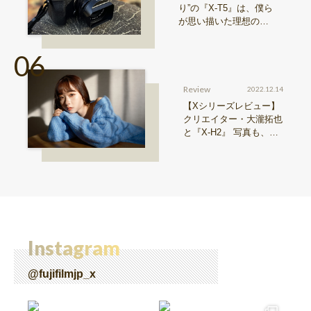
り”の『X-T5』は、僕ら
が思い描いた理想の写
真機。〜記憶カメラ vo
l.1〜
Review
2022.12.14
【Xシリーズレビュー】
クリエイター・大瀧拓也
と『X-H2』 写真も、動
画も。圧倒的解像度が際
限ない表現欲求を満たす
Instagram
@fujifilmjp_x