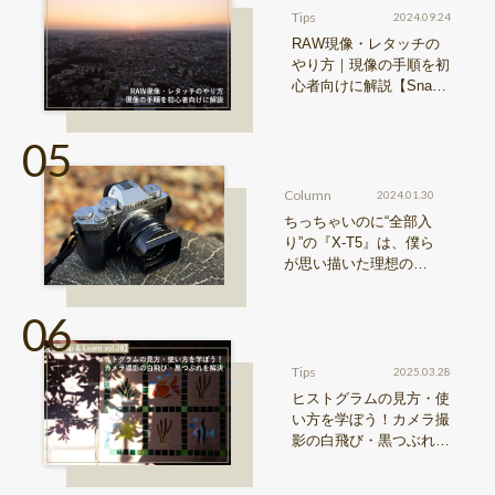
Tips
2024.09.24
RAW現像・レタッチの
やり方｜現像の手順を初
心者向けに解説【Snap
& Learn vol.20】
Column
2024.01.30
ちっちゃいのに“全部入
り”の『X-T5』は、僕ら
が思い描いた理想の写
真機。〜記憶カメラ vo
l.1〜
Tips
2025.03.28
ヒストグラムの見方・使
い方を学ぼう！カメラ撮
影の白飛び・黒つぶれを
解決【Snap & Learn vol.
28】