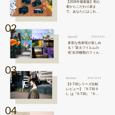
【2026年最新版】初心
者からこだわり派ま
で、あなたにはこれが
おすすめ！FUJIFILM
『Xシリーズ』&『GFX
シリーズ』機種比較！
Special
2026.03.25
多彩な色表現が楽しめ
る！“富士フイルムの
色”全20種類のフィルム
シミュレーションをご紹
介
Review
2025.12.24
【X-T30シリーズ比較
レビュー】『X-T30 II
I』は『X-T30』『X-T3
0 II』からどう進化した
のか？