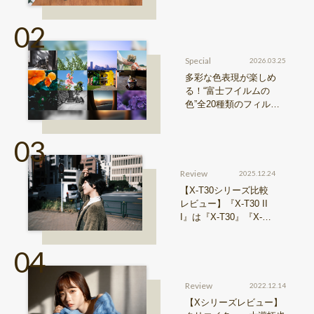
おすすめ！FUJIFILM
『Xシリーズ』&『GFX
シリーズ』機種比較！
Special
2026.03.25
多彩な色表現が楽しめ
る！“富士フイルムの
色”全20種類のフィルム
シミュレーションをご紹
介
Review
2025.12.24
【X-T30シリーズ比較
レビュー】『X-T30 II
I』は『X-T30』『X-T3
0 II』からどう進化した
のか？
Review
2022.12.14
【Xシリーズレビュー】