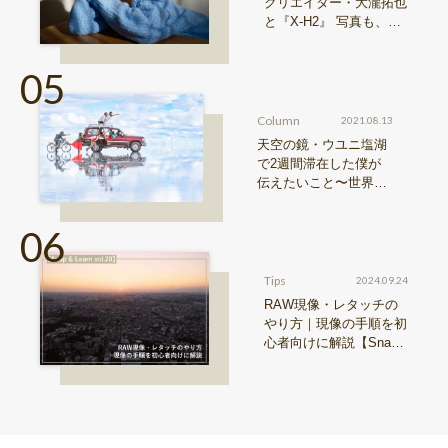
クリエイター・大瀧拓也
と『X-H2』 写真も、動
画も。圧倒的解像度が際
限ない表現欲求を満たす
Column
2021.08.13
天空の鏡・ウユニ塩湖
で2週間滞在した僕が
伝えたいこと〜世界の
写真・近藤大真 vol.3〜
Tips
2024.09.24
RAW現像・レタッチの
やり方｜現像の手順を初
心者向けに解説【Snap
& Learn vol.20】