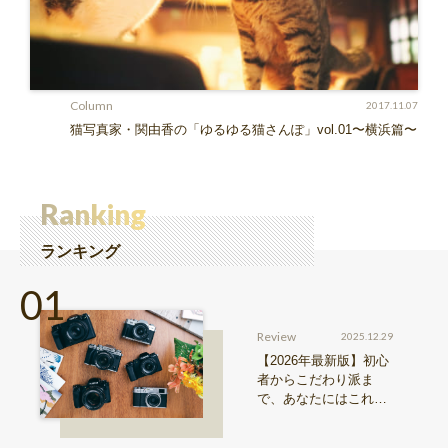
Column
2017.11.07
猫写真家・関由香の「ゆるゆる猫さんぽ」vol.01〜横浜篇〜
Ranking
ランキング
Review
2025.12.29
【2026年最新版】初心
者からこだわり派ま
で、あなたにはこれが
おすすめ！FUJIFILM
『Xシリーズ』&『GFX