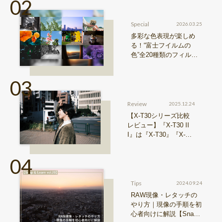
シリーズ』機種比較！
Special
2026.03.25
多彩な色表現が楽しめ
る！“富士フイルムの
色”全20種類のフィルム
シミュレーションをご紹
介
Review
2025.12.24
【X-T30シリーズ比較
レビュー】『X-T30 II
I』は『X-T30』『X-T3
0 II』からどう進化した
のか？
Tips
2024.09.24
RAW現像・レタッチの
やり方｜現像の手順を初
心者向けに解説【Snap