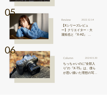
& Learn vol.20】
Review
2022.12.14
【Xシリーズレビュ
ー】クリエイター・大
瀧拓也と『X-H2』 写
真も、動画も。圧倒的
解像度が際限ない表現
欲求を満たす
Column
2024.01.30
ちっちゃいのに“全部入
り”の『X-T5』は、僕ら
が思い描いた理想の写真
機。〜記憶カメラ vol.
1〜