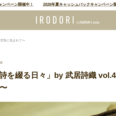
ペーン開催中！
2026年夏キャッシュバックキャンペーン開催中
淡い空気に包まれて〜
12
を綴る日々」by 武居詩織 vol.
〜