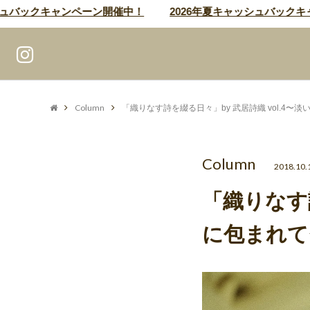
バックキャンペーン開催中！
2026年夏キャッシュバックキャン
Column
「織りなす詩を綴る日々」by 武居詩織 vol.4〜
Column
2018.10.
「織りなす詩
に包まれて