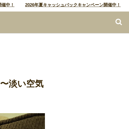
！
2026年夏キャッシュバックキャンペーン開催中！
20
4〜淡い空気