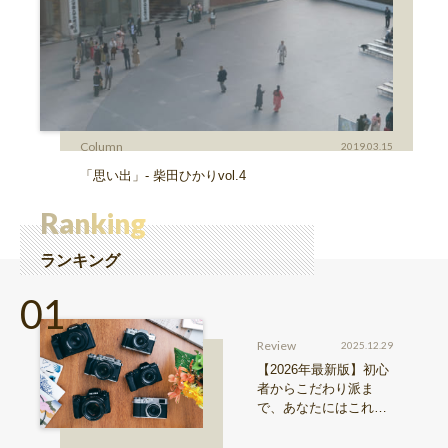
Column
2019.03.15
「思い出」- 柴田ひかりvol.4
Ranking
ランキング
Review
2025.12.29
【2026年最新版】初心
者からこだわり派ま
で、あなたにはこれが
おすすめ！FUJIFILM
『Xシリーズ』&『GFX