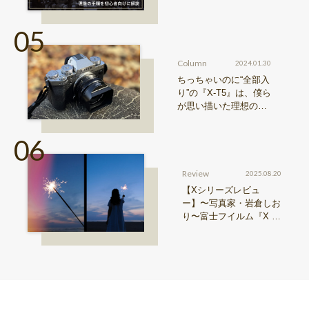
& Learn vol.20】
Column
2024.01.30
ちっちゃいのに“全部入
り”の『X-T5』は、僕ら
が思い描いた理想の写
真機。〜記憶カメラ vo
l.1〜
Review
2025.08.20
【Xシリーズレビュ
ー】〜写真家・岩倉しお
り〜富士フイルム『X ha
lf』で探る、視点と色彩