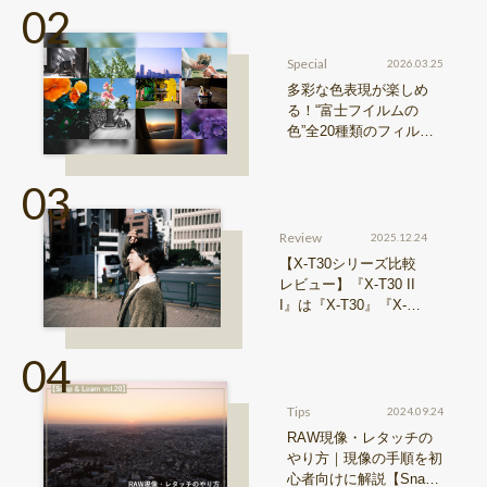
シリーズ』機種比較！
Special
2026.03.25
多彩な色表現が楽しめ
る！“富士フイルムの
色”全20種類のフィルム
シミュレーションをご紹
介
Review
2025.12.24
【X-T30シリーズ比較
レビュー】『X-T30 II
I』は『X-T30』『X-T3
0 II』からどう進化した
のか？
Tips
2024.09.24
RAW現像・レタッチの
やり方｜現像の手順を初
心者向けに解説【Snap