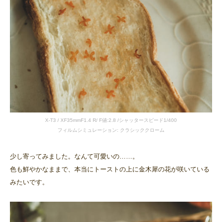
X-T3 / XF35mmF1.4 R/ F値:2.8 /シャッタースピード1/400
フィルムシミュレーション: クラシッククローム
少し寄ってみました。なんて可愛いの……。
色も鮮やかなままで、本当にトーストの上に金木犀の花が咲いている
みたいです。