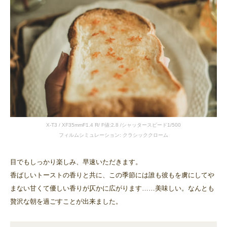
X-T3 / XF35mmF1.4 R/ F値:2.8 /シャッタースピード1/500
フィルムシミュレーション: クラシッククローム
目でもしっかり楽しみ、早速いただきます。
香ばしいトーストの香りと共に、この季節には誰も彼もを虜にしてや
まない甘くて優しい香りが仄かに広がります……美味しい。なんとも
贅沢な朝を過ごすことが出来ました。