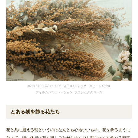
X-T3 / XF35mmF1.4 R/ F値:2.8 /シャッタースピード1/320
フィルムシミュレーション: クラシッククローム
とある朝を飾る花たち
花と共に迎える朝というのはなんとも心地いいもの。花を飾るように
なって、特に休日は花を楽しみながらのんびり朝ごはんを食べる時間