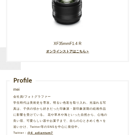
XF35mmF1.4 R
オンラインストアはこちら＞
Profile
mei
会社員/フォトグラファー
学生時代は美術史を専攻。明るい色彩を取り入れ、光溢れる写
真は、子供の頃から好きだった印象派・新印象派期の絵画作品
に影響を受けている。 花や草木や海といった自然から、心地の
良い宿、可愛らしい器やお菓子まで、自らの心ときめく色々を
追いかけ、Twitter等のSNSを中心に発信中。
Twitter：
@4_adiantum7