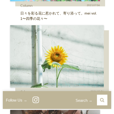
Column
2021.07.06
日々を彩る花に惹かれて、寄り添って。mei vol.
1〜四季の花々〜
Column
2021.08.26
日々を彩る花に惹かれて、寄り添って。mei vol.2〜道端
Follow Us →
Search →
で出逢う花〜