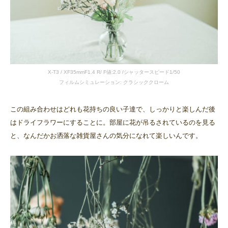
X-T3 / XF35mmF1.4 R/ F値:2.0 /シャッタースピード1/50
フィルムシミュレーション: クラシッククローム
この組み合わせはどれも花持ちの良い子達で、しっかりと楽しんだ後
はドライフラワーにすることに。部屋に花が吊るされているのを見る
と、なんだかお洒落な雑貨屋さんの気分になれて楽しいんです。