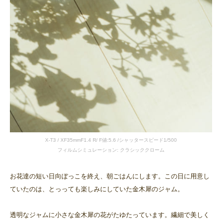
X-T3 / XF35mmF1.4 R/ F値:5.6 /シャッタースピード1/500
フィルムシミュレーション: クラシッククローム
お花達の短い日向ぼっこを終え、朝ごはんにします。この日に用意し
ていたのは、とっっても楽しみにしていた金木犀のジャム。
透明なジャムに小さな金木犀の花がたゆたっています。繊細で美しく