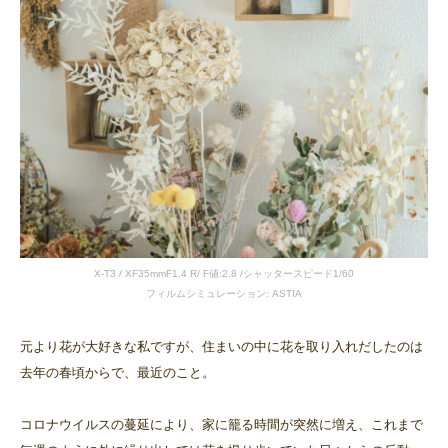
X-T3 / XF35mmF1.4 R/ F値:2.8 /シャッタースピード1/60
フィルムシミュレーション: ASTIA
元より花が大好きな私ですが、住まいの中に花を取り入れだしたのは
去年の春頃からで、最近のこと。
コロナウイルスの蔓延により、家に籠る時間が突然に増え、これまで