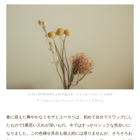
X-T3 / XF35mmF1.4 R/ F値:3.6 / シャッタースピード1/200
フィルムシミュレーション: クラシッククローム
春に迎えた爽やかなミモザとユーカリは、初めて自分でスワッグにし
たもので1番思い入れが深いもの。今ではすっかりシックな色合いに
なりました。この色褪せ具合も個人的には堪りませんが、そろそろお