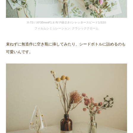
X-T3 / XF35mmF1.4 R/ F値:2.8 /シャッタースピード1/320
フィルムシミュレーション: クラシッククローム
束ねずに無造作に空き瓶に挿してみたり、シードボトルに詰めるのも
可愛いんです。