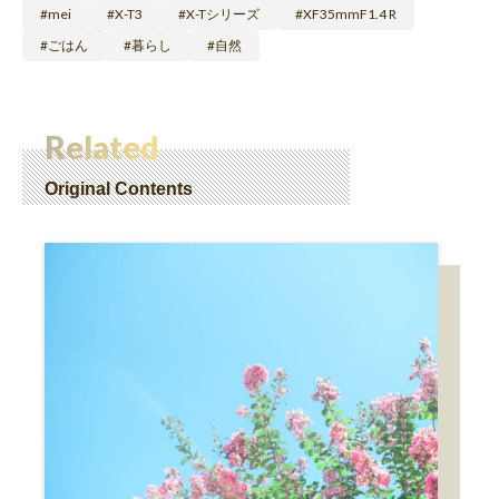
mei
X-T3
X-Tシリーズ
XF35mmF1.4 R
ごはん
暮らし
自然
Related
Original Contents