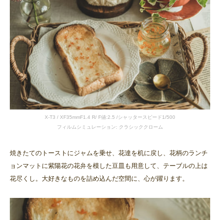
X-T3 / XF35mmF1.4 R/ F値:2.5 /シャッタースピード1/500
フィルムシミュレーション: クラシッククローム
焼きたてのトーストにジャムを乗せ、花達を机に戻し、花柄のランチ
ョンマットに紫陽花の花弁を模した豆皿も用意して、テーブルの上は
花尽くし。大好きなものを詰め込んだ空間に、心が躍ります。