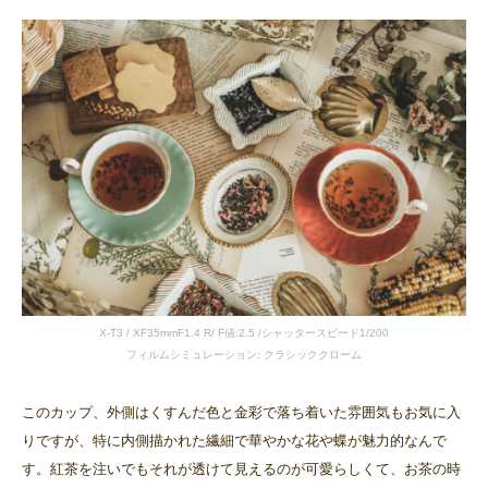
X-T3 / XF35mmF1.4 R/ F値:2.5 /シャッタースピード1/200
フィルムシミュレーション: クラシッククローム
このカップ、外側はくすんだ色と金彩で落ち着いた雰囲気もお気に入
りですが、特に内側描かれた繊細で華やかな花や蝶が魅力的なんで
す。紅茶を注いでもそれが透けて見えるのが可愛らしくて、お茶の時