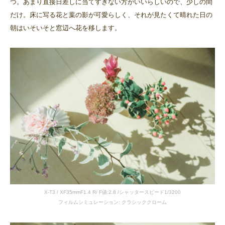
つ。あまり直接日差しに当てすぎない方がいいらしいので、少しの間
だけ。床に写る花と葉の影が可愛らしく、それが見たくて晴れた日の
朝はいそいそと窓辺へ花を移します。
X-T3 / XF35mmF1.4 R/ F値:2.8 /シャッタースピード1/3200
フィルムシミュレーション: クラシッククローム