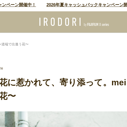
ーン開催中！
2026年夏キャッシュバックキャンペーン開催中
2〜道端で出逢う花〜
26
に惹かれて、寄り添って。mei v
花〜