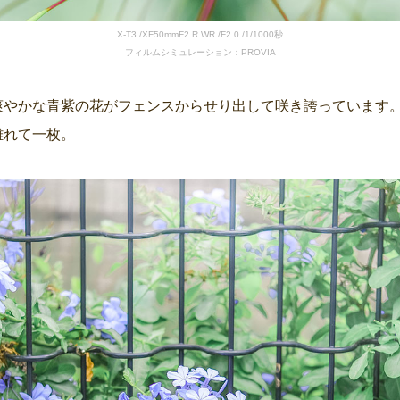
X-T3 /XF50mmF2 R WR /F2.0 /1/1000秒
フィルムシミュレーション：PROVIA
爽やかな青紫の花がフェンスからせり出して咲き誇っています
離れて一枚。