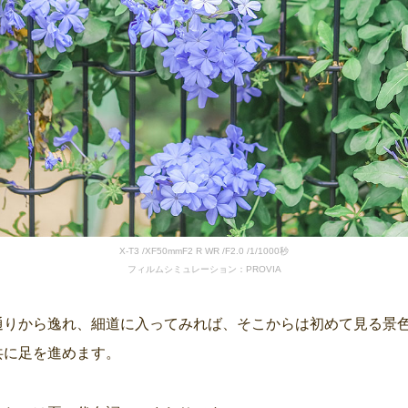
X-T3 /XF50mmF2 R WR /F2.0 /1/1000秒
フィルムシミュレーション：PROVIA
通りから逸れ、細道に入ってみれば、そこからは初めて見る景
共に足を進めます。