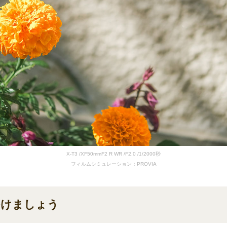
X-T3 /XF50mmF2 R WR /F2.0 /1/2000秒
フィルムシミュレーション：PROVIA
かけましょう