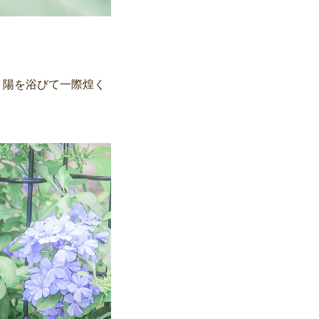
。陽を浴びて一際煌く