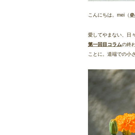
こんにちは。mei（
＠
愛してやまない、日
第一回目コラム
の終
ことに。道端での小