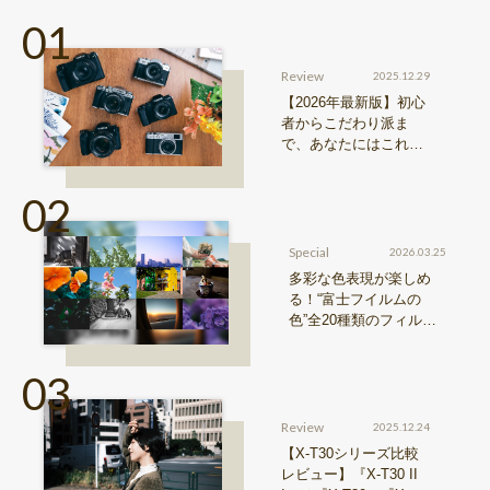
Review
2025.12.29
【2026年最新版】初心
者からこだわり派ま
で、あなたにはこれが
おすすめ！FUJIFILM
『Xシリーズ』&『GFX
シリーズ』機種比較！
Special
2026.03.25
多彩な色表現が楽しめ
る！“富士フイルムの
色”全20種類のフィルム
シミュレーションをご紹
介
Review
2025.12.24
【X-T30シリーズ比較
レビュー】『X-T30 II