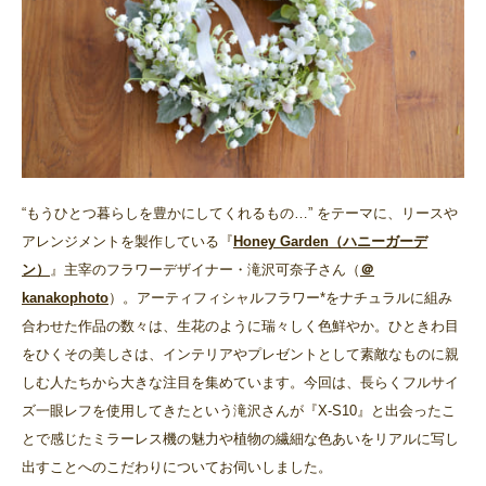
“もうひとつ暮らしを豊かにしてくれるもの…” をテーマに、リースや
アレンジメントを製作している『
Honey Garden（ハニーガーデ
ン）
』主宰のフラワーデザイナー・滝沢可奈子さん（
＠
kanakophoto
）。アーティフィシャルフラワー*をナチュラルに組み
合わせた作品の数々は、生花のように瑞々しく色鮮やか。ひときわ目
をひくその美しさは、インテリアやプレゼントとして素敵なものに親
しむ人たちから大きな注目を集めています。今回は、長らくフルサイ
ズ一眼レフを使用してきたという滝沢さんが『X-S10』と出会ったこ
とで感じたミラーレス機の魅力や植物の繊細な色あいをリアルに写し
出すことへのこだわりについてお伺いしました。