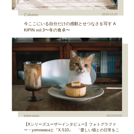
Column
2020.12.25
今ここにいる自分だけの感動とせつなさを写す A
KIPIN vol.3〜冬の食卓〜
Interview
2024.09.20
【Xシリーズユーザーインタビュー】フォトグラファ
ー・yomowasaと『X-S10』 「愛しい猫との日常をこ