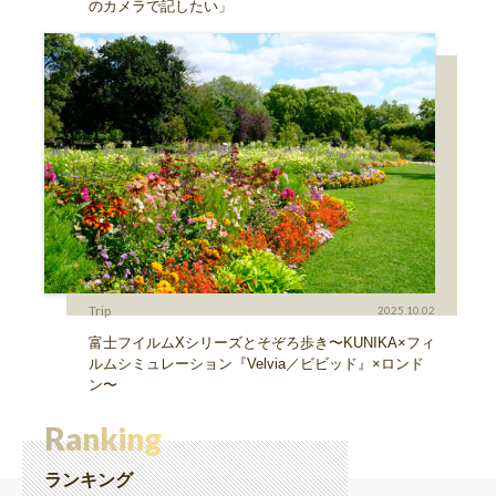
のカメラで記したい」
Trip
2025.10.02
富士フイルムXシリーズとそぞろ歩き〜KUNIKA×フィ
ルムシミュレーション『Velvia／ビビッド』×ロンド
ン〜
Ranking
ランキング