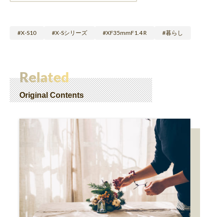
X-S10
X-Sシリーズ
XF35mmF1.4 R
暮らし
Related
Original Contents