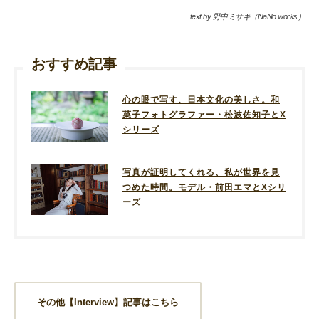
text by 野中ミサキ（NaNo.works）
おすすめ記事
心の眼で写す、日本文化の美しさ。和
菓子フォトグラファー・松波佐知子とX
シリーズ
写真が証明してくれる、私が世界を見
つめた時間。モデル・前田エマとXシリ
ーズ
その他【Interview】記事はこちら