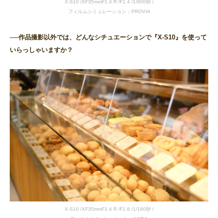
X-S10 /XF35mmF1.4 R /F1.4 /1/800秒 /
フィルムシミュレーション：PROVIA
──作品撮影以外では、どんなシチュエーションで『X-S10』を使って
いらっしゃいますか？
X-S10 /XF35mmF1.4 R /F1.8 /1/180秒 /