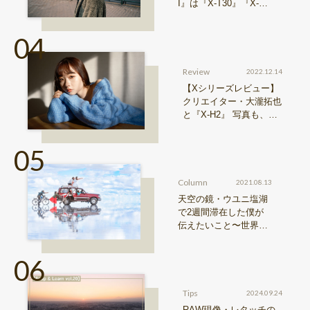
I』は『X-T30』『X-T3
0 II』からどう進化した
のか？
Review
2022.12.14
【Xシリーズレビュー】
クリエイター・大瀧拓也
と『X-H2』 写真も、動
画も。圧倒的解像度が際
限ない表現欲求を満たす
Column
2021.08.13
天空の鏡・ウユニ塩湖
で2週間滞在した僕が
伝えたいこと〜世界の
写真・近藤大真 vol.3〜
Tips
2024.09.24
RAW現像・レタッチの