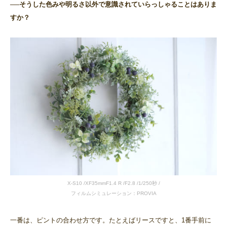
──そうした色みや明るさ以外で意識されていらっしゃることはありま
すか？
X-S10 /XF35mmF1.4 R /F2.8 /1/250秒 /
フィルムシミュレーション：PROVIA
一番は、ピントの合わせ方です。たとえばリースですと、1番手前に