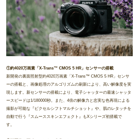
①約4020万画素「X-Trans™ CMOS 5 HR」センサーの搭載
新開発の裏面照射型約4020万画素「X-Trans™ CMOS 5 HR」センサ
ーの搭載と、画像処理のアルゴリズムの刷新により、高い解像度を実
現します。新センサーの搭載により、電子シャッターの最速シャッタ
ースピードは1/180000秒。また、4倍の解像力と忠実な色再現による
撮影が可能な『ピクセルシフトマルチショット』や、肌のレタッチを
自動で行う『スムーススキンエフェクト』もXシリーズ初搭載で
す。