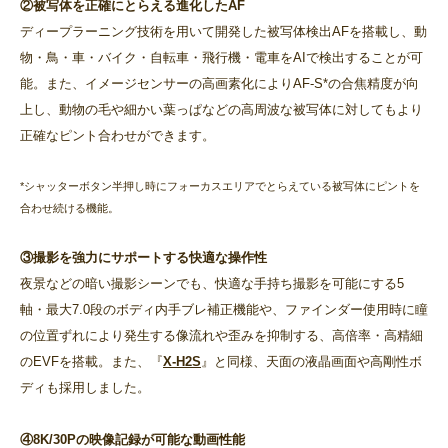
②被写体を正確にとらえる進化したAF
ディープラーニング技術を用いて開発した被写体検出AFを搭載し、動
物・鳥・車・バイク・自転車・飛行機・電車をAIで検出することが可
能。また、イメージセンサーの高画素化によりAF-S*の合焦精度が向
上し、動物の毛や細かい葉っぱなどの高周波な被写体に対してもより
正確なピント合わせができます。
*シャッターボタン半押し時にフォーカスエリアでとらえている被写体にピントを
合わせ続ける機能。
③撮影を強力にサポートする快適な操作性
夜景などの暗い撮影シーンでも、快適な手持ち撮影を可能にする5
軸・最大7.0段のボディ内手ブレ補正機能や、ファインダー使用時に瞳
の位置ずれにより発生する像流れや歪みを抑制する、高倍率・高精細
のEVFを搭載。また、『
X-H2S
』と同様、天面の液晶画面や高剛性ボ
ディも採用しました。
④8K/30Pの映像記録が可能な動画性能