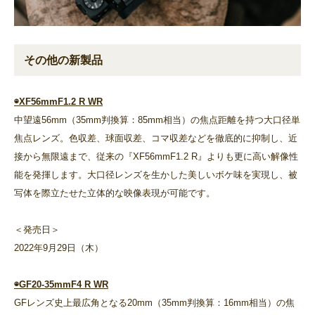
その他の新製品
◉XF56mmF1.2 R WR
中望遠56mm（35mm判換算：85mm相当）の焦点距離を持つ大口径単
焦点レンズ。色収差、球面収差、コマ収差などを徹底的に抑制し、近
接から無限遠まで、従来の『XF56mmF1.2 R』よりも更に高い解像性
能を発揮します。大口径レンズを生かした美しいボケ味を実現し、被
写体を際立たせた立体的な映像表現が可能です。
＜発売日＞
2022年9月29日（木）
◉GF20-35mmF4 R WR
GFレンズ史上最広角となる20mm（35mm判換算：16mm相当）の焦