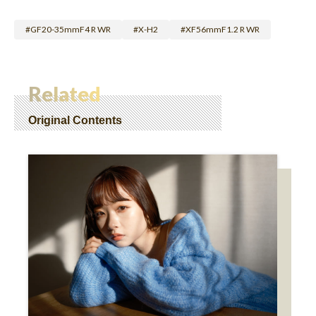
GF20-35mmF4 R WR
X-H2
XF56mmF1.2 R WR
Related
Original Contents