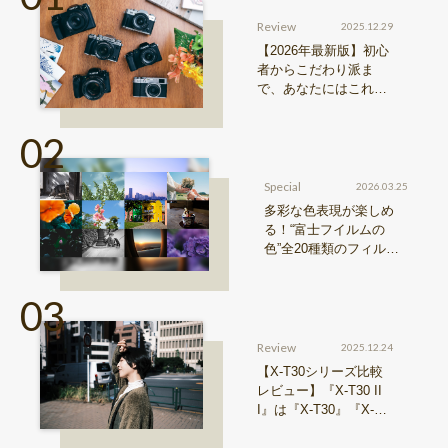
Review
2025.12.29
【2026年最新版】初心
者からこだわり派ま
で、あなたにはこれが
おすすめ！FUJIFILM
『Xシリーズ』&『GFX
シリーズ』機種比較！
Special
2026.03.25
多彩な色表現が楽しめ
る！“富士フイルムの
色”全20種類のフィルム
シミュレーションをご紹
介
Review
2025.12.24
【X-T30シリーズ比較
レビュー】『X-T30 II
I』は『X-T30』『X-T3
0 II』からどう進化した
のか？