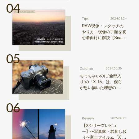
Tips
2024.09.24
RAW現像・レタッチの
やり方｜現像の手順を初
心者向けに解説【Snap
& Learn vol.20】
Column
2024.01.30
ちっちゃいのに“全部入
り”の『X-T5』は、僕ら
が思い描いた理想の写
真機。〜記憶カメラ vo
l.1〜
Review
2025.08.20
【Xシリーズレビュ
ー】〜写真家・岩倉しお
り〜富士フイルム『X ha