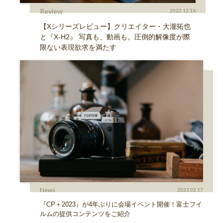
Review
2022.12.14
【Xシリーズレビュー】クリエイター・大瀧拓也
と『X-H2』 写真も、動画も。圧倒的解像度が際
限ない表現欲求を満たす
News
2023.02.17
『CP＋2023』が4年ぶりに会場イベント開催！富士フイ
ルムの提供コンテンツをご紹介