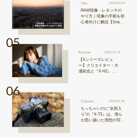
Tips
2024.09.24
RAW現像・レタッチの
やり方｜現像の手順を初
心者向けに解説【Snap
& Learn vol.20】
Review
2022.12.14
【Xシリーズレビュ
ー】クリエイター・大
瀧拓也と『X-H2』 写
真も、動画も。圧倒的
解像度が際限ない表現
欲求を満たす
Column
2024.01.30
ちっちゃいのに“全部入
り”の『X-T5』は、僕ら
が思い描いた理想の写真
機。〜記憶カメラ vol.
1〜