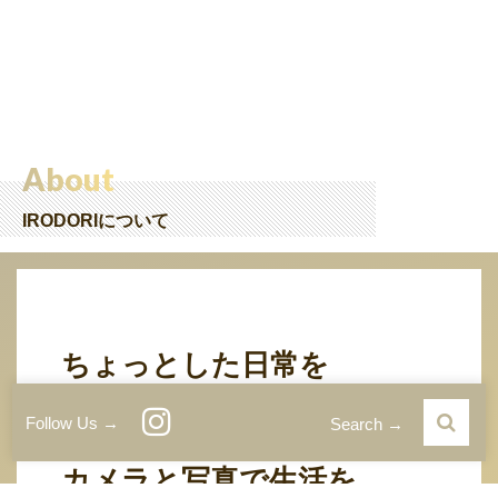
About
IRODORIについて
ちょっとした日常を
特別な一枚にする、
Follow Us →
Search →
カメラと写真で生活を