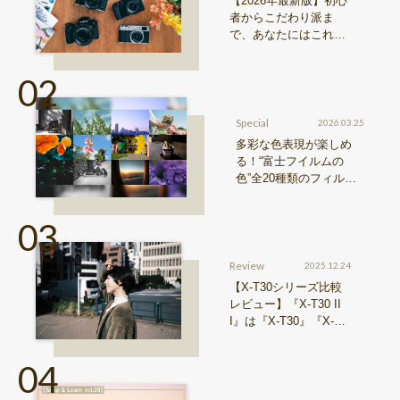
【2026年最新版】初心
者からこだわり派ま
で、あなたにはこれが
おすすめ！FUJIFILM
『Xシリーズ』&『GFX
シリーズ』機種比較！
Special
2026.03.25
多彩な色表現が楽しめ
る！“富士フイルムの
色”全20種類のフィルム
シミュレーションをご紹
介
Review
2025.12.24
【X-T30シリーズ比較
レビュー】『X-T30 II
I』は『X-T30』『X-T3
0 II』からどう進化した
のか？