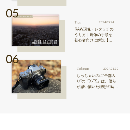
Tips
2024.09.24
RAW現像・レタッチの
やり方｜現像の手順を
初心者向けに解説【Sn
ap & Learn vol.20】
Column
2024.01.30
ちっちゃいのに“全部入
り”の『X-T5』は、僕ら
が思い描いた理想の写真
機。〜記憶カメラ vol.
1〜