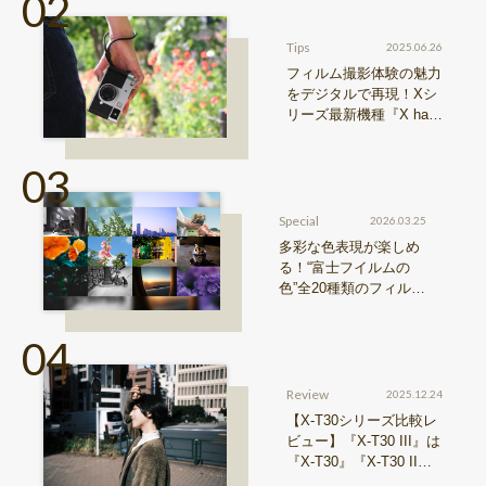
シリーズ』機種比較！
Tips
2025.06.26
フィルム撮影体験の魅力
をデジタルで再現！Xシ
リーズ最新機種『X hal
f』特長まとめ
Special
2026.03.25
多彩な色表現が楽しめ
る！“富士フイルムの
色”全20種類のフィルム
シミュレーションをご
紹介
Review
2025.12.24
【X-T30シリーズ比較レ
ビュー】『X-T30 III』は
『X-T30』『X-T30 II』
からどう進化したのか？