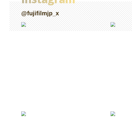
@fujifilmjp_x