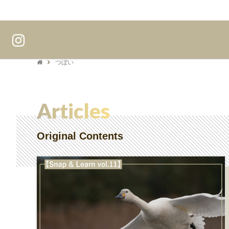
つぼい
Articles
Original Contents