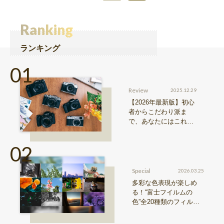
Ranking
ランキング
Review
2025.12.29
【2026年最新版】初心
者からこだわり派ま
で、あなたにはこれが
おすすめ！FUJIFILM
『Xシリーズ』&『GFX
シリーズ』機種比較！
Special
2026.03.25
多彩な色表現が楽しめ
る！“富士フイルムの
色”全20種類のフィルム
シミュレーションをご紹
介