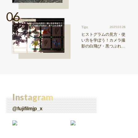
真機。〜記憶カメラ vo
l.1〜
Tips
2025.03.28
ヒストグラムの見方・使
い方を学ぼう！カメラ撮
影の白飛び・黒つぶれを
解決【Snap & Learn vol.
28】
Instagram
@fujifilmjp_x