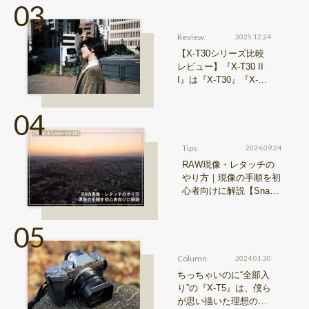
Review
2025.12.24
【X-T30シリーズ比較
レビュー】『X-T30 II
I』は『X-T30』『X-T3
0 II』からどう進化した
のか？
Tips
2024.09.24
RAW現像・レタッチの
やり方｜現像の手順を初
心者向けに解説【Snap
& Learn vol.20】
Column
2024.01.30
ちっちゃいのに“全部入
り”の『X-T5』は、僕ら
が思い描いた理想の写