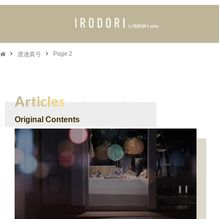
渡邉真弓
Page 2
Articles
Original Contents