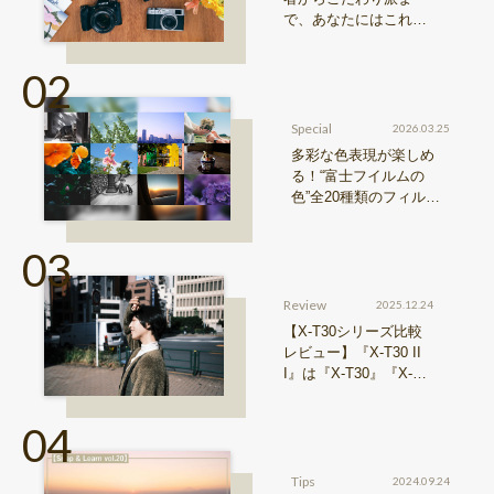
で、あなたにはこれが
おすすめ！FUJIFILM
『Xシリーズ』&『GFX
シリーズ』機種比較！
Special
2026.03.25
多彩な色表現が楽しめ
る！“富士フイルムの
色”全20種類のフィルム
シミュレーションをご紹
介
Review
2025.12.24
【X-T30シリーズ比較
レビュー】『X-T30 II
I』は『X-T30』『X-T3
0 II』からどう進化した
のか？
Tips
2024.09.24