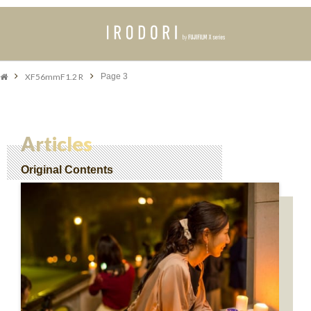
XF56mmF1.2 R
Page 3
Articles
Original Contents