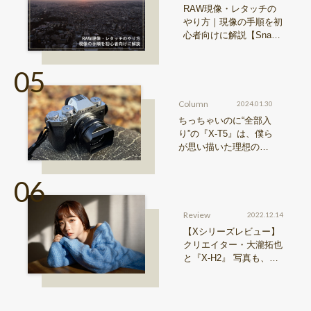
RAW現像・レタッチの
やり方｜現像の手順を初
心者向けに解説【Snap
& Learn vol.20】
Column
2024.01.30
ちっちゃいのに“全部入
り”の『X-T5』は、僕ら
が思い描いた理想の写
真機。〜記憶カメラ vo
l.1〜
Review
2022.12.14
【Xシリーズレビュー】
クリエイター・大瀧拓也
と『X-H2』 写真も、動
画も。圧倒的解像度が際
限ない表現欲求を満たす