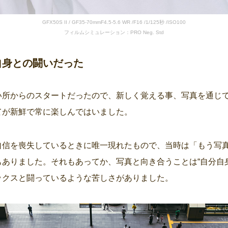
GFX50S II / GF35-70mmF4.5-5.6 WR /F16 /1/125秒 /ISO100
フィルムシミュレーション：PRO Neg. Std
自身との闘いだった
い所からのスタートだったので、新しく覚える事、写真を通じ
てが新鮮で常に楽しんではいました。
自信を喪失しているときに唯一現れたもので、当時は「もう写
ありました。それもあってか、写真と向き合うことは“自分自
ックスと闘っているような苦しさがありました。