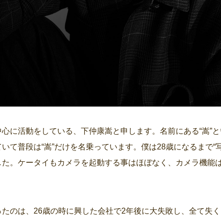
心に活動をしている、下仲康嵩と申します。名前にある“嵩”
いて普段は“嵩”だけを名乗っています。僕は28歳になるまで“
した。ケータイもカメラを起動する事はほぼなく、カメラ機能
たのは、26歳の時に興した会社で2年後に大失敗し、全て失