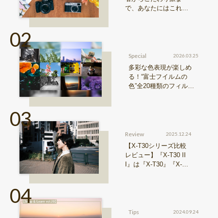
で、あなたにはこれが
おすすめ！FUJIFILM
『Xシリーズ』&『GFX
シリーズ』機種比較！
Special
2026.03.25
多彩な色表現が楽しめ
る！“富士フイルムの
色”全20種類のフィルム
シミュレーションをご紹
介
Review
2025.12.24
【X-T30シリーズ比較
レビュー】『X-T30 II
I』は『X-T30』『X-T3
0 II』からどう進化した
のか？
Tips
2024.09.24