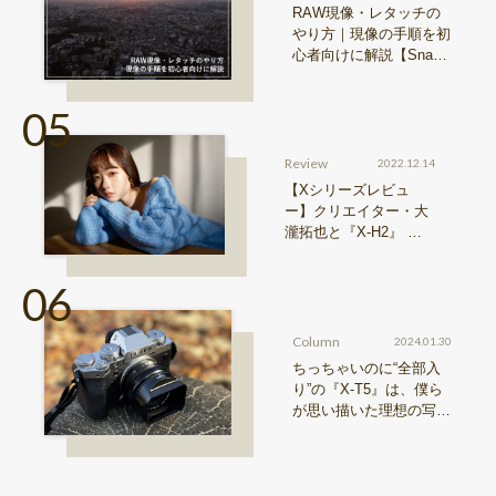
RAW現像・レタッチの
やり方｜現像の手順を初
心者向けに解説【Snap
& Learn vol.20】
Review
2022.12.14
【Xシリーズレビュ
ー】クリエイター・大
瀧拓也と『X-H2』 写
真も、動画も。圧倒的
解像度が際限ない表現
欲求を満たす
Column
2024.01.30
ちっちゃいのに“全部入
り”の『X-T5』は、僕ら
が思い描いた理想の写真
機。〜記憶カメラ vol.
1〜