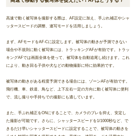
高速で移動する被写体を捉えたい！AFはどうする？
高速で動く被写体を撮影する際は、AF設定に加え、手ぶれ補正やシャ
ッタースピードの調整、連写モードを活用しましょう。
まず、AFモードをAF-Cに設定します。被写体の動きが予測できない
場合や不規則に動く被写体には、トラッキングAFが有効です。トラッ
キングAFでは画面全体を使って、被写体を自動追尾し続けます。これ
により、動き回る子供や犬などの動物撮影に特に効果的です。
被写体の動きがある程度予測できる場合には、ゾーンAFが有効です。
飛行機、車、鉄道、鳥など、上下左右一定の方向に動く被写体に便利
で、流し撮りや手持ちでの撮影にも適しています。
また、手ぶれ補正をONにすることで、カメラのブレを抑え、安定し
た撮影が可能です。さらに、シャッタースピードを1/1000秒など、で
きるだけ早いシャッタースピードに設定することで、被写体の動きを