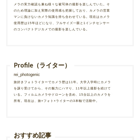
メラの実力確認も兼ね様々な被写体の撮影を楽しんでいた。そ
のため理論に加え実際の使用感も把握しており、カメラの営業
マンに負けないカメラ知識を持ち合わせている。現在はカメラ
使用歴は15年ほどになり、フルサイズ一眼と1インチセンサー
のコンパクトデジカメでの撮影を楽しんでいる。
Profile（ライター）
rei_photogenic
旅好きフォトライターでカメラ歴は11年。大学入学時にカメラ
を譲り受けてから、その魅力にハマり、11年以上撮影を続けて
いる。フィルムカメラやドローンを含め、15台以上のカメラを
所有。現在は、旅×フォト×ライターの3本軸で活動中。
おすすめ記事