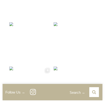
Follow Us →
Search →