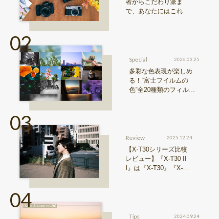
者からこだわり派ま
で、あなたにはこれが
おすすめ！FUJIFILM
『Xシリーズ』&『GFX
シリーズ』機種比較！
Special
2026.03.25
多彩な色表現が楽しめ
る！“富士フイルムの
色”全20種類のフィルム
シミュレーションをご紹
介
Review
2025.12.24
【X-T30シリーズ比較
レビュー】『X-T30 II
I』は『X-T30』『X-T3
0 II』からどう進化した
のか？
Tips
2024.09.24