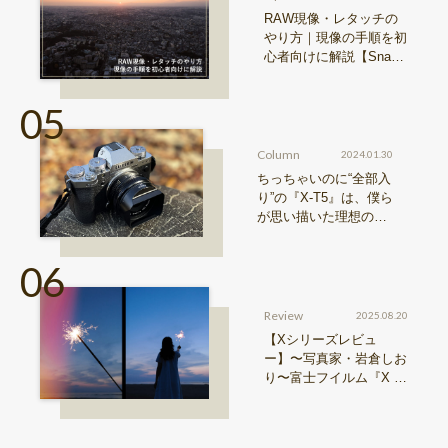
RAW現像・レタッチの
やり方｜現像の手順を初
心者向けに解説【Snap
& Learn vol.20】
Column
2024.01.30
ちっちゃいのに“全部入
り”の『X-T5』は、僕ら
が思い描いた理想の写
真機。〜記憶カメラ vo
l.1〜
Review
2025.08.20
【Xシリーズレビュ
ー】〜写真家・岩倉しお
り〜富士フイルム『X ha
lf』で探る、視点と色彩