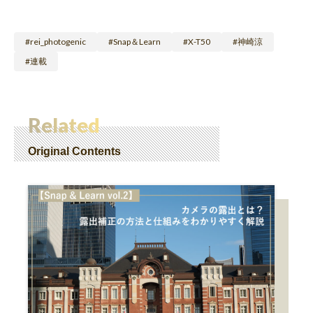
rei_photogenic
Snap＆Learn
X-T50
神崎涼
連載
Related
Original Contents