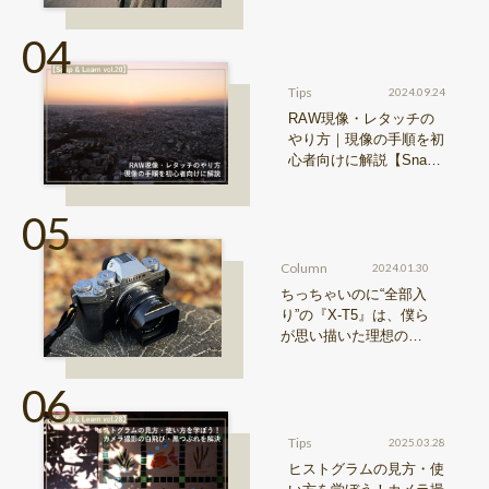
0 II』からどう進化した
のか？
Tips
2024.09.24
RAW現像・レタッチの
やり方｜現像の手順を初
心者向けに解説【Snap
& Learn vol.20】
Column
2024.01.30
ちっちゃいのに“全部入
り”の『X-T5』は、僕ら
が思い描いた理想の写
真機。〜記憶カメラ vo
l.1〜
Tips
2025.03.28
ヒストグラムの見方・使