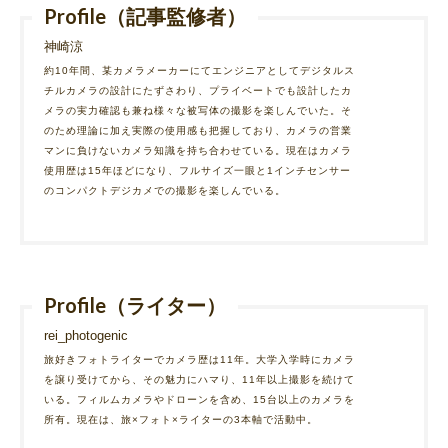
Profile（記事監修者）
神崎涼
約10年間、某カメラメーカーにてエンジニアとしてデジタルス
チルカメラの設計にたずさわり、プライベートでも設計したカ
メラの実力確認も兼ね様々な被写体の撮影を楽しんでいた。そ
のため理論に加え実際の使用感も把握しており、カメラの営業
マンに負けないカメラ知識を持ち合わせている。現在はカメラ
使用歴は15年ほどになり、フルサイズ一眼と1インチセンサー
のコンパクトデジカメでの撮影を楽しんでいる。
Profile（ライター）
rei_photogenic
旅好きフォトライターでカメラ歴は11年。大学入学時にカメラ
を譲り受けてから、その魅力にハマり、11年以上撮影を続けて
いる。フィルムカメラやドローンを含め、15台以上のカメラを
所有。現在は、旅×フォト×ライターの3本軸で活動中。