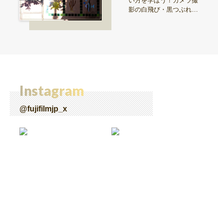
い方を学ぼう！カメラ撮
影の白飛び・黒つぶれを
解決【Snap & Learn vol.
28】
Instagram
@fujifilmjp_x