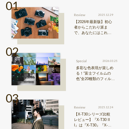
Review
2025.12.29
【2026年最新版】初心
者からこだわり派ま
で、あなたにはこれが
おすすめ！FUJIFILM
『Xシリーズ』&『GFX
シリーズ』機種比較！
Special
2026.03.25
多彩な色表現が楽しめ
る！“富士フイルムの
色”全20種類のフィルム
シミュレーションをご紹
介
Review
2025.12.24
【X-T30シリーズ比較
レビュー】『X-T30 II
I』は『X-T30』『X-T3