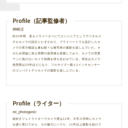
Profile（記事監修者）
神崎涼
約10年間、某カメラメーカーにてエンジニアとしてデジタルス
チルカメラの設計にたずさわり、プライベートでも設計したカ
メラの実力確認も兼ね様々な被写体の撮影を楽しんでいた。そ
のため理論に加え実際の使用感も把握しており、カメラの営業
マンに負けないカメラ知識を持ち合わせている。現在はカメラ
使用歴は15年ほどになり、フルサイズ一眼と1インチセンサー
のコンパクトデジカメでの撮影を楽しんでいる。
Profile（ライター）
rei_photogenic
旅好きフォトライターでカメラ歴は11年。大学入学時にカメラ
を譲り受けてから、その魅力にハマり、11年以上撮影を続けて