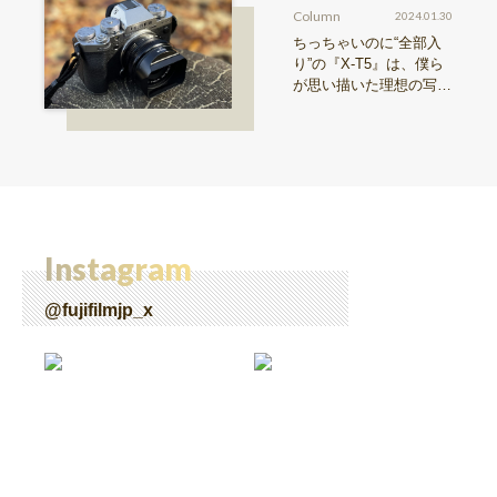
Column
2024.01.30
ちっちゃいのに“全部入
り”の『X-T5』は、僕ら
が思い描いた理想の写真
機。〜記憶カメラ vol.
1〜
Instagram
@fujifilmjp_x