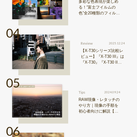
多彩な色表現が楽しめ
る！“富士フイルムの
色”全20種類のフィルム
シミュレーションをご
紹介
Review
2025.12.24
【X-T30シリーズ比較レ
ビュー】『X-T30 III』は
『X-T30』『X-T30 II』
からどう進化したのか？
Tips
2024.09.24
RAW現像・レタッチの
やり方｜現像の手順を
初心者向けに解説【Sn
ap & Learn vol.20】