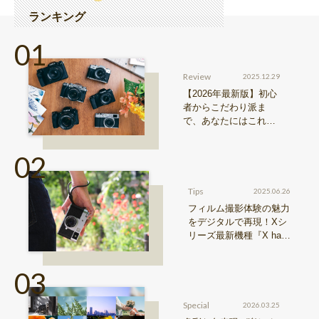
ランキング
Review
2025.12.29
【2026年最新版】初心
者からこだわり派ま
で、あなたにはこれが
おすすめ！FUJIFILM
『Xシリーズ』&『GFX
シリーズ』機種比較！
Tips
2025.06.26
フィルム撮影体験の魅力
をデジタルで再現！Xシ
リーズ最新機種『X hal
f』特長まとめ
Special
2026.03.25