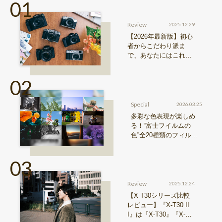
Review
2025.12.29
【2026年最新版】初心
者からこだわり派ま
で、あなたにはこれが
おすすめ！FUJIFILM
『Xシリーズ』&『GFX
シリーズ』機種比較！
Special
2026.03.25
多彩な色表現が楽しめ
る！“富士フイルムの
色”全20種類のフィルム
シミュレーションをご紹
介
Review
2025.12.24
【X-T30シリーズ比較
レビュー】『X-T30 II
I』は『X-T30』『X-T3