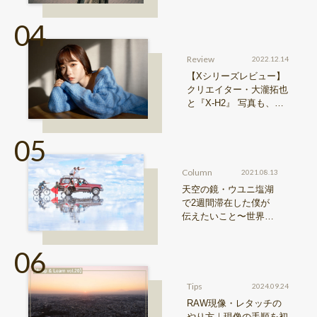
0 II』からどう進化した
のか？
Review
2022.12.14
【Xシリーズレビュー】
クリエイター・大瀧拓也
と『X-H2』 写真も、動
画も。圧倒的解像度が際
限ない表現欲求を満たす
Column
2021.08.13
天空の鏡・ウユニ塩湖
で2週間滞在した僕が
伝えたいこと〜世界の
写真・近藤大真 vol.3〜
Tips
2024.09.24
RAW現像・レタッチの
やり方｜現像の手順を初