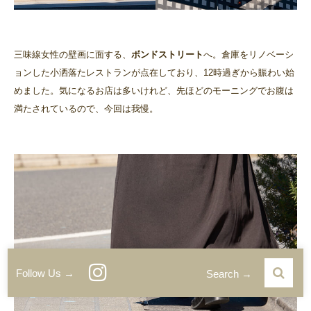
三味線女性の壁画に面する、
ボンドストリート
へ。倉庫をリノベーシ
ョンした小洒落たレストランが点在しており、12時過ぎから賑わい始
めました。気になるお店は多いけれど、先ほどのモーニングでお腹は
満たされているので、今回は我慢。
Follow Us →
Search →