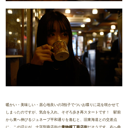
暖かい・美味しい・居心地良いの3拍子でついお喋りに花を咲かせて
しまったのですが、気合を入れ、そぞろ歩き再スタートです！ 駅前
から東へ伸びるジュネーブ平和通りを進むと、旧東海道との交差点
に。この辺りが、十字型商店街の
青物横丁商店街
だそうです。右へ曲