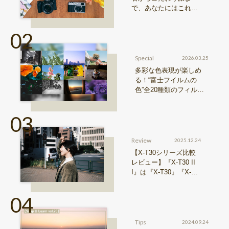
で、あなたにはこれが
おすすめ！FUJIFILM
『Xシリーズ』&『GFX
シリーズ』機種比較！
Special
2026.03.25
多彩な色表現が楽しめ
る！“富士フイルムの
色”全20種類のフィルム
シミュレーションをご紹
介
Review
2025.12.24
【X-T30シリーズ比較
レビュー】『X-T30 II
I』は『X-T30』『X-T3
0 II』からどう進化した
のか？
Tips
2024.09.24