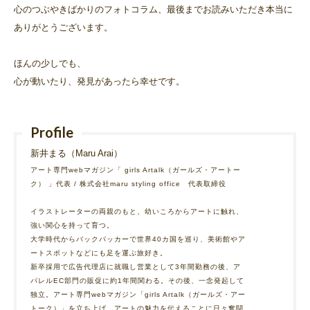
心のつぶやきばかりのフォトコラム、最後までお読みいただき本当に
ありがとうございます。
ほんの少しでも、
心が動いたり、発見があったら幸せです。
Profile
新井まる（Maru Arai）
アート専門webマガジン「 girls Artalk（ガールズ・アートー
ク） 」代表 / 株式会社maru styling office 代表取締役
イラストレーターの両親のもと、幼いころからアートに触れ、
強い関心を持って育つ。
大学時代からバックパッカーで世界40カ国を巡り、美術館やア
ートスポットなどにも足を運ぶ旅好き。
新卒採用で広告代理店に就職し営業として3年間勤務の後、ア
パレルEC部門の販促に約1年間関わる。その後、一念発起して
独立。アート専門webマガジン「girls Artalk（ガールズ・アー
トーク）」を立ち上げ、アートの魅力を伝えることに日々奮闘