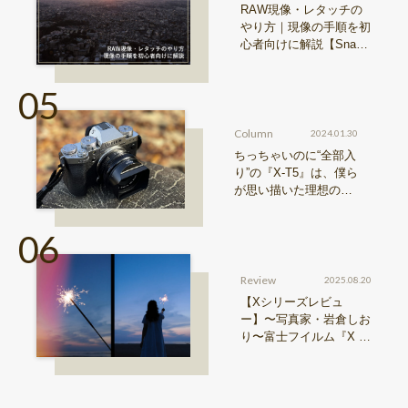
RAW現像・レタッチの
やり方｜現像の手順を初
心者向けに解説【Snap
& Learn vol.20】
Column
2024.01.30
ちっちゃいのに“全部入
り”の『X-T5』は、僕ら
が思い描いた理想の写
真機。〜記憶カメラ vo
l.1〜
Review
2025.08.20
【Xシリーズレビュ
ー】〜写真家・岩倉しお
り〜富士フイルム『X ha
lf』で探る、視点と色彩