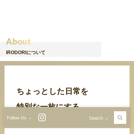
About
IRODORIについて
ちょっとした日常を
特別な一枚にする、
Follow Us →
Search →
カメラと写真で生活を