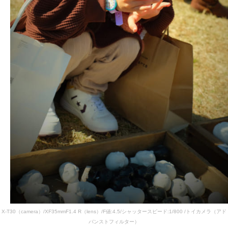
X-T30（camera）/XF35mmF1.4 R（lens）/F値:4.5/シャッタースピード:1/800 /トイカメラ（アド
バンストフィルター）