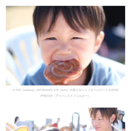
X-T30（camera）/XF35mmF1.4 R（lens）/F値:1.4/シャッタースピード:1/2000
/PROVIA（アドバンストフィルター）