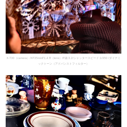
X-T30（camera）/XF35mmF1.4 R（lens）/F値:3.2/シャッタースピード:1/350 /ダイナミ
ックトーン（アドバンストフィルター）