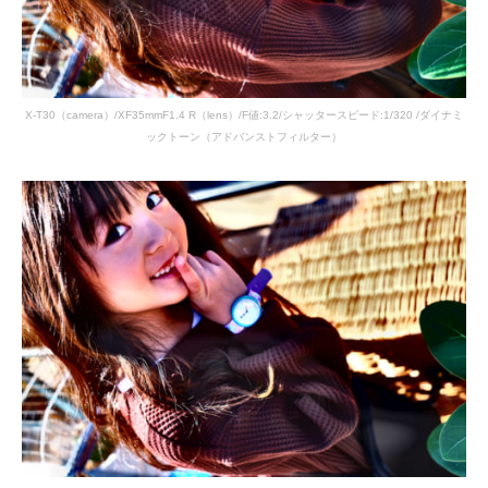
X-T30（camera）/XF35mmF1.4 R（lens）/F値:3.2/シャッタースピード:1/320 /ダイナミ
ックトーン（アドバンストフィルター）