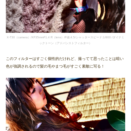
X-T30（camera）/XF35mmF1.4 R（lens）/F値:4.5/シャッタースピード:1/800 /ダイナミ
ックトーン（アドバンストフィルター）
このフィルターはすごく個性的だけれど、撮ってて思ったことは暗い
色が強調されるので髪の毛やまつ毛がすごく素敵に写る！