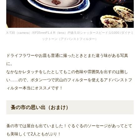
X-T30（camera）/XF35mmF1.4 R（lens）/F値:5.0/シャッタースピード:1/1000 /ダイナミ
ックトーン（アドバンストフィルター）
ドライフラワーやお皿も普通に撮ったときとまた違う味がある写真
に。
なかなかレタッチをしたとしてもこの色味や雰囲気を出すのは難し
い……ので、ボタン一つで沢山のフィルターを使えるアドバンストフ
ィルター本当にオススメです！
蚤の市の思い出（おまけ）
蚤の市では屋台も出ていました！ぐるぐるのソーセージがあってとて
も美味しくて2人ともがぶり！