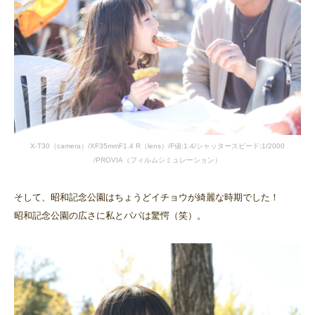
X-T30（camera）/XF35mmF1.4 R（lens）/F値:1.4/シャッタースピード:1/2000
/PROVIA（フィルムシミュレーション）
そして、昭和記念公園はちょうどイチョウが綺麗な時期でした！
昭和記念公園の広さに私とパパは驚愕（笑）。