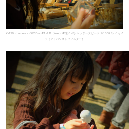
X-T30（camera）/XF35mmF1.4 R（lens）/F値:6.4/シャッタースピード:1/1000 /トイカメ
ラ（アドバンストフィルター）