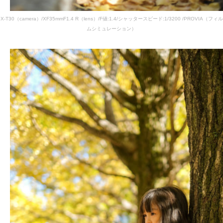
X-T30（camera）/XF35mmF1.4 R（lens）/F値:1.4/シャッタースピード:1/3200 /PROVIA（フィル
ムシミュレーション）