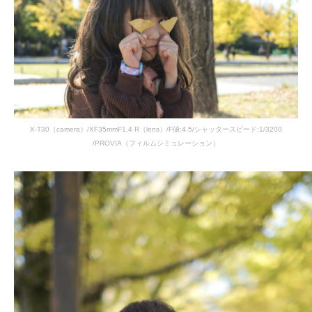
X-T30（camera）/XF35mmF1.4 R（lens）/F値:4.5/シャッタースピード:1/3200
/PROVIA（フィルムシミュレーション）