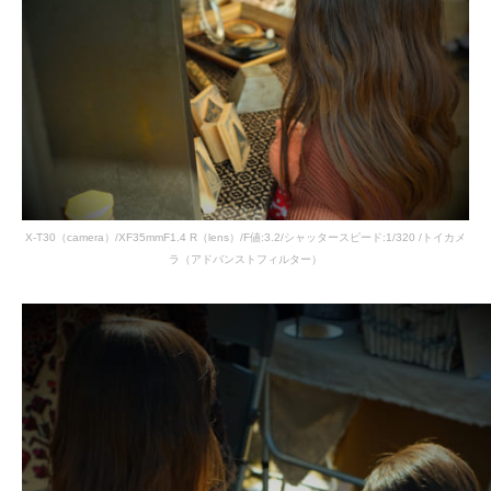
X-T30（camera）/XF35mmF1.4 R（lens）/F値:3.2/シャッタースピード:1/320 /トイカメ
ラ（アドバンストフィルター）