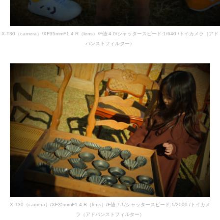
X-T30（camera）/XF35mmF1.4 R（lens）/F値:4.0/シャッタースピード:1/640 /トイカメラ（アド
バンストフィルター）
X-T30（camera）/XF35mmF1.4 R（lens）/F値:7.1/シャッタースピード:1/2000 /トイカメ
ラ（アドバンストフィルター）