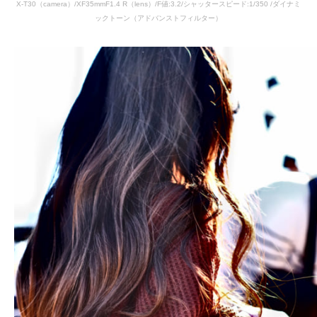
X-T30（camera）/XF35mmF1.4 R（lens）/F値:3.2/シャッタースピード:1/350 /ダイナミ
ックトーン（アドバンストフィルター）