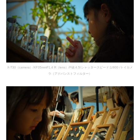
X-T30（camera）/XF35mmF1.4 R（lens）/F値:4.5/シャッタースピード:1/800 /トイカメ
ラ（アドバンストフィルター）