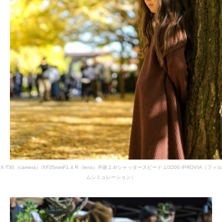
X-T30（camera）/XF35mmF1.4 R（lens）/F値:1.4/シャッタースピード:1/3200 /PROVIA（フィル
ムシミュレーション）