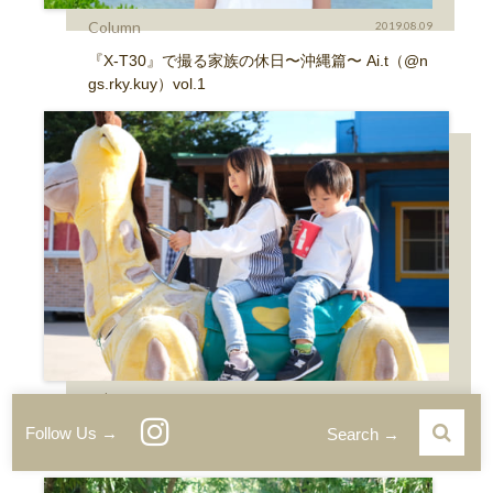
Column
2019.08.09
『X-T30』で撮る家族の休日〜沖縄篇〜 Ai.t（@n
gs.rky.kuy）vol.1
Column
2019.10.25
『X-T30』で撮る家族の休日〜軽井沢篇〜 Ai.t（@ngs.rk
Follow Us →
Search →
y.kuy）vol.2