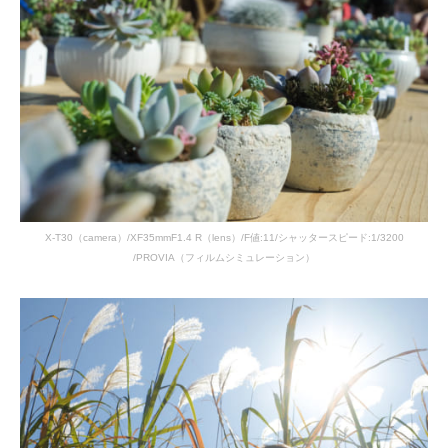
X-T30（camera）/XF35mmF1.4 R（lens）/F値:11/シャッタースピード:1/3200
/PROVIA（フィルムシミュレーション）