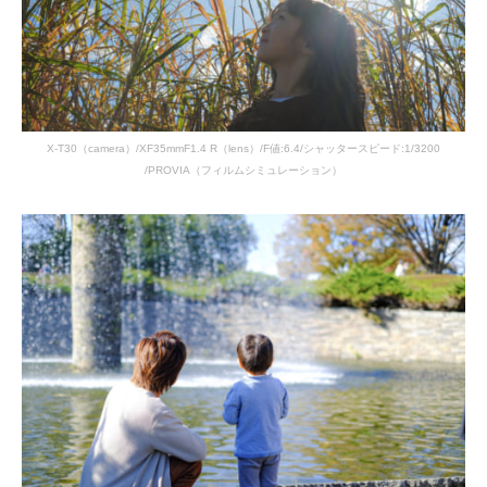
X-T30（camera）/XF35mmF1.4 R（lens）/F値:6.4/シャッタースピード:1/3200
/PROVIA（フィルムシミュレーション）