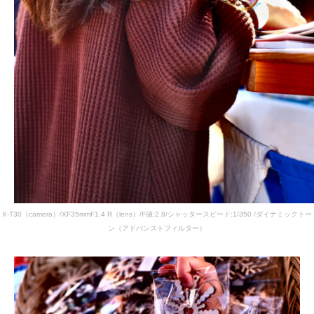
X-T30（camera）/XF35mmF1.4 R（lens）/F値:2.8/シャッタースピード:1/350 /ダイナミックトー
ン（アドバンストフィルター）