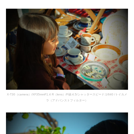
X-T30（camera）/XF35mmF1.4 R（lens）/F値:4.5/シャッタースピード:1/640 /トイカメ
ラ（アドバンストフィルター）