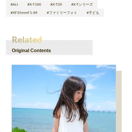
Ai.t
X-T100
X-T30
X-Tシリーズ
XF35mmF1.4 R
ファミリーフォト
子ども
Related
Original Contents