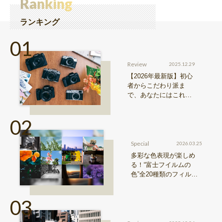
Ranking
ランキング
Review
2025.12.29
【2026年最新版】初心
者からこだわり派ま
で、あなたにはこれが
おすすめ！FUJIFILM
『Xシリーズ』&『GFX
シリーズ』機種比較！
Special
2026.03.25
多彩な色表現が楽しめ
る！“富士フイルムの
色”全20種類のフィルム
シミュレーションをご紹
介