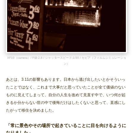
XF10（camera）/ F値:2.8 / シャッタースピード:1/30 / セピア（フィルムシミュレーショ
ン）
あとは、3.11の影響もあります。日本から逃げ出したいとかそういっ
たことではなく、これまで大事だと思っていたことが全て価値のない
ものに見えてしまって、自分の人生を改めて見直す中で、いつ何が起
きるか分からない世の中で後悔だけはしたくないと思って、直感にし
たがって移住を決めました。
「常に景色やその場所で起きていることに目を向けるように
なりました」