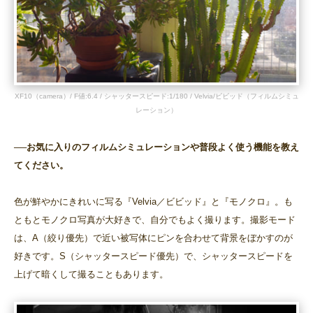
XF10（camera）/ F値:6.4 / シャッタースピード:1/180 / Velvia/ビビッド（フィルムシミュ
レーション）
──お気に入りのフィルムシミュレーションや普段よく使う機能を教え
てください。
色が鮮やかにきれいに写る『Velvia／ビビッド』と『モノクロ』。も
ともとモノクロ写真が大好きで、自分でもよく撮ります。撮影モード
は、A（絞り優先）で近い被写体にピンを合わせて背景をぼかすのが
好きです。S（シャッタースピード優先）で、シャッタースピードを
上げて暗くして撮ることもあります。