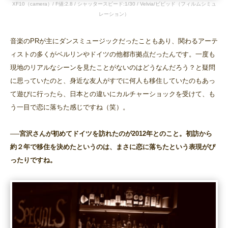
XF10（camera）/ F値:2.8 / シャッタースピード:1/30 / Velvia/ビビッド（フィルムシミュ
レーション）
音楽のPRが主にダンスミュージックだったこともあり、関わるアーテ
ィストの多くがベルリンやドイツの他都市拠点だったんです。一度も
現地のリアルなシーンを見たことがないのはどうなんだろう？と疑問
に思っていたのと、身近な友人がすでに何人も移住していたのもあっ
て遊びに行ったら、日本との違いにカルチャーショックを受けて、も
う一目で恋に落ちた感じですね（笑）。
──宮沢さんが初めてドイツを訪れたのが2012年とのこと。初訪から
約２年で移住を決めたというのは、まさに恋に落ちたという表現がぴ
ったりですね。