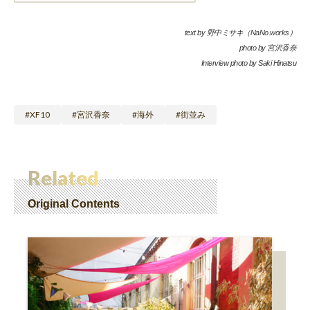
text by 野中ミサキ（NaNo.works）
photo by 宮沢香奈
Interview photo by Saki Hinatsu
XF10
宮沢香奈
海外
街並み
Related
Original Contents