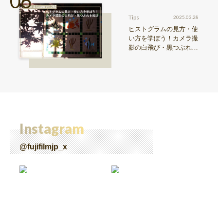
Tips
2025.03.28
ヒストグラムの見方・使
い方を学ぼう！カメラ撮
影の白飛び・黒つぶれを
解決【Snap & Learn vol.
28】
Instagram
@fujifilmjp_x