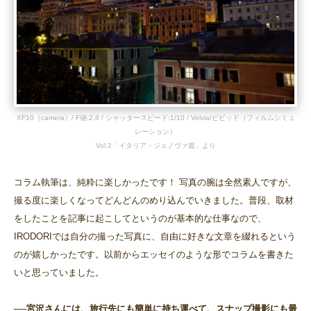
XF10（camera）/ F値:2.8 / シャッタースピード:1/10 / Velvia/ビビッド（フィルムシミュ
レーション）
Vol.2「イタリア・ジェノヴァ篇」より
コラム執筆は、純粋に楽しかったです！ 写真の腕は全然素人ですが、
撮る度に楽しくなってどんどんのめり込んでいきました。普段、取材
をしたことを記事に起こしてというのが基本的な仕事なので、
IRODORIでは自分の撮った写真に、自由に好きな文章を綴れるという
のが嬉しかったです。以前からエッセイのような形でコラムを書きた
いと思っていました。
──宮沢さんには、旅行先にも簡単に持ち運べて、スナップ撮影にも最