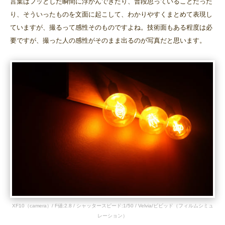
言葉はフッとした瞬間に浮かんできたり、普段思っていることだった
り、そういったものを文面に起こして、わかりやすくまとめて表現し
ていますが、撮るって感性そのものですよね。技術面もある程度は必
要ですが、撮った人の感性がそのまま出るのが写真だと思います。
XF10（camera）/ F値:2.8 / シャッタースピード:1/50 / Velvia/ビビッド（フィルムシミュ
レーション）