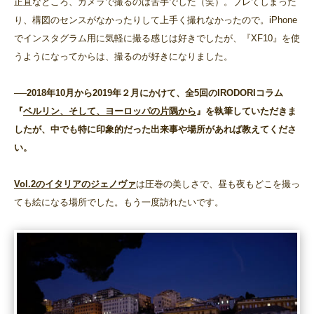
正直なところ、カメラで撮るのは苦手でした（笑）。ブレてしまった
り、構図のセンスがなかったりして上手く撮れなかったので。iPhone
でインスタグラム用に気軽に撮る感じは好きでしたが、『XF10』を使
うようになってからは、撮るのが好きになりました。
──2018年10月から2019年２月にかけて、全5回のIRODORIコラム
『
ベルリン、そして、ヨーロッパの片隅から
』を執筆していただきま
したが、中でも特に印象的だった出来事や場所があれば教えてくださ
い。
Vol.2のイタリアのジェノヴァ
は圧巻の美しさで、昼も夜もどこを撮っ
ても絵になる場所でした。もう一度訪れたいです。