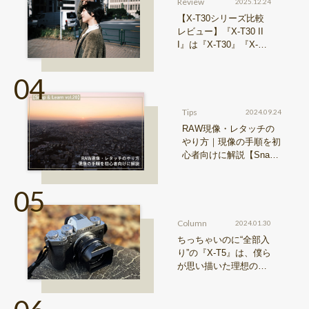
Review
2025.12.24
【X-T30シリーズ比較
レビュー】『X-T30 II
I』は『X-T30』『X-T3
0 II』からどう進化した
のか？
Tips
2024.09.24
RAW現像・レタッチの
やり方｜現像の手順を初
心者向けに解説【Snap
& Learn vol.20】
Column
2024.01.30
ちっちゃいのに“全部入
り”の『X-T5』は、僕ら
が思い描いた理想の写
真機。〜記憶カメラ vo
l.1〜