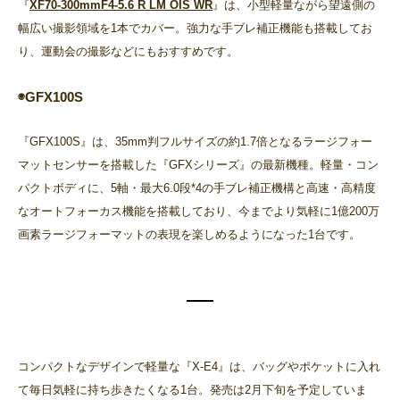
『
XF70-300mmF4-5.6 R LM OIS WR
』は、小型軽量ながら望遠側の
幅広い撮影領域を1本でカバー。強力な手ブレ補正機能も搭載してお
り、運動会の撮影などにもおすすめです。
◉GFX100S
『GFX100S』は、35mm判フルサイズの約1.7倍となるラージフォー
マットセンサーを搭載した『GFXシリーズ』の最新機種。軽量・コン
パクトボディに、5軸・最大6.0段*4の手ブレ補正機構と高速・高精度
なオートフォーカス機能を搭載しており、今までより気軽に1億200万
画素ラージフォーマットの表現を楽しめるようになった1台です。
コンパクトなデザインで軽量な『X-E4』は、バッグやポケットに入れ
て毎日気軽に持ち歩きたくなる1台。発売は2月下旬を予定していま