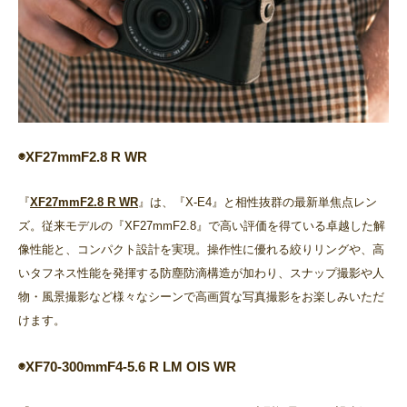
◉XF27mmF2.8 R WR
『
XF27mmF2.8 R WR
』は、『X-E4』と相性抜群の最新単焦点レン
ズ。従来モデルの『XF27mmF2.8』で高い評価を得ている卓越した解
像性能と、コンパクト設計を実現。操作性に優れる絞りリングや、高
いタフネス性能を発揮する防塵防滴構造が加わり、スナップ撮影や人
物・風景撮影など様々なシーンで高画質な写真撮影をお楽しみいただ
けます。
◉XF70-300mmF4-5.6 R LM OIS WR