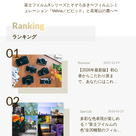
富士フイルムXシリーズとそぞろ歩き〜フィルムシミ
ュレーション『Velvia／ビビッド』と高尾山の麓へ〜
Ranking
ランキング
Review
2025.12.29
【2026年最新版】初心
者からこだわり派ま
で、あなたにはこれが
おすすめ！FUJIFILM
『Xシリーズ』&『GFX
シリーズ』機種比較！
Special
2026.03.25
多彩な色表現が楽しめ
る！“富士フイルムの
色”全20種類のフィルム
シミュレーションをご紹