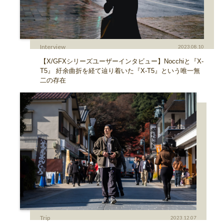
Interview
2023.08.10
【X/GFXシリーズユーザーインタビュー】Nocchiと『X-
T5』 紆余曲折を経て辿り着いた『X-T5』という唯一無
二の存在
Trip
2023.12.07