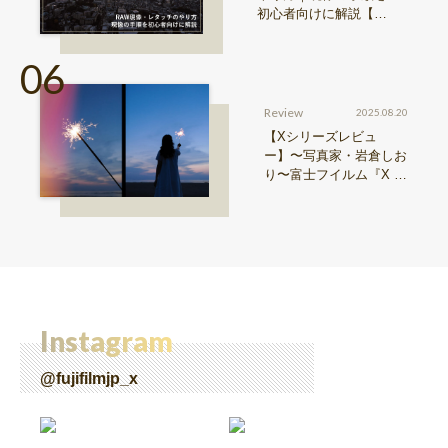
初心者向けに解説【Sn
ap & Learn vol.20】
Review
2025.08.20
【Xシリーズレビュ
ー】〜写真家・岩倉しお
り〜富士フイルム『X ha
lf』で探る、視点と色彩
Instagram
@fujifilmjp_x