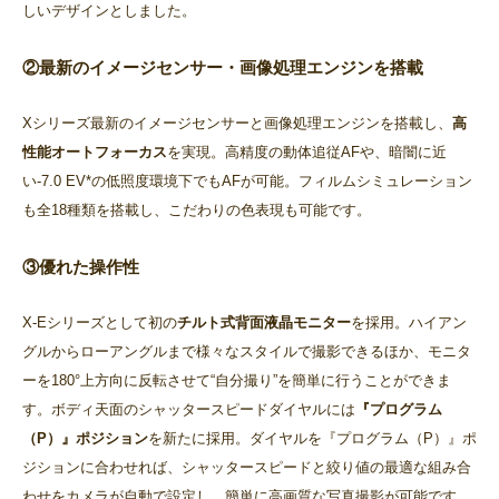
しいデザインとしました。
②最新のイメージセンサー・画像処理エンジンを搭載
Xシリーズ最新のイメージセンサーと画像処理エンジンを搭載し、
高
性能オートフォーカス
を実現。高精度の動体追従AFや、暗闇に近
い-7.0 EV*の低照度環境下でもAFが可能。フィルムシミュレーション
も全18種類を搭載し、こだわりの色表現も可能です。
③優れた操作性
X-Eシリーズとして初の
チルト式背面液晶モニター
を採用。ハイアン
グルからローアングルまで様々なスタイルで撮影できるほか、モニタ
ーを180°上方向に反転させて“自分撮り”を簡単に行うことができま
す。ボディ天面のシャッタースピードダイヤルには
『プログラム
（P）』ポジション
を新たに採用。ダイヤルを『プログラム（P）』ポ
ジションに合わせれば、シャッタースピードと絞り値の最適な組み合
わせをカメラが自動で設定し、簡単に高画質な写真撮影が可能です。