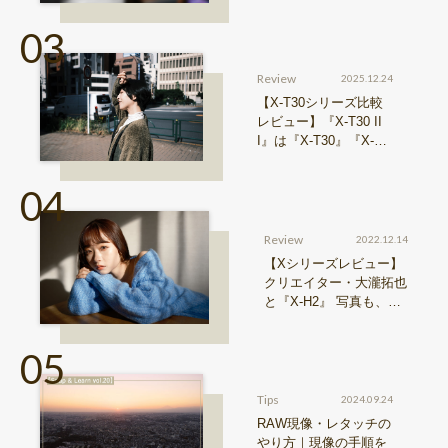
介
Review
2025.12.24
【X-T30シリーズ比較
レビュー】『X-T30 II
I』は『X-T30』『X-T3
0 II』からどう進化した
のか？
Review
2022.12.14
【Xシリーズレビュー】
クリエイター・大瀧拓也
と『X-H2』 写真も、動
画も。圧倒的解像度が際
限ない表現欲求を満たす
Tips
2024.09.24
RAW現像・レタッチの
やり方｜現像の手順を