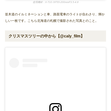
使用機材：X-T10 /XF55-200mmF3.5-4.8
並木道のイルミネーションと車、路面電車のライトが合わさり、輝か
しい一枚です。こちら北海道の札幌で撮影された写真とのこと。
クリスマスツリーの中から【@caly_film】