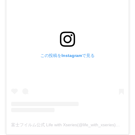
この投稿をInstagramで見る
富士フイルム公式 Life with Xseries(@life_with_xseries)がシェアした投稿