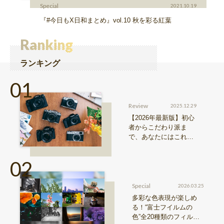
Special
2021.10.19
『#今日もX日和まとめ』vol.10 秋を彩る紅葉
Ranking
ランキング
Review
2025.12.29
【2026年最新版】初心
者からこだわり派ま
で、あなたにはこれが
おすすめ！FUJIFILM
『Xシリーズ』&『GFX
シリーズ』機種比較！
Special
2026.03.25
多彩な色表現が楽しめ
る！“富士フイルムの
色”全20種類のフィルム