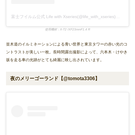
富士フイルム公式 Life with Xseries(@life_with_xseries)がシェアした投稿
使用機材：X-T2 /XF23mmF1.4 R
並木道のイルミネーションによる青い世界と東京タワーの赤い光のコ
ントラストが美しい一枚。長時間露出撮影によって、六本木・けやき
坂を走る車の光跡がとても綺麗に映し出されています。
夜のメリーゴーランド【@tomota3306】