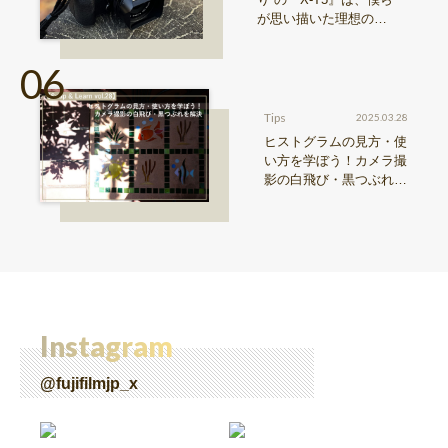
が思い描いた理想の写
真機。〜記憶カメラ vo
l.1〜
Tips
2025.03.28
ヒストグラムの見方・使
い方を学ぼう！カメラ撮
影の白飛び・黒つぶれを
解決【Snap & Learn vol.
28】
Instagram
@fujifilmjp_x