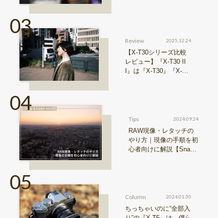
シミュレーションをご紹
介
Review
2025.12.24
【X-T30シリーズ比較
レビュー】『X-T30 II
I』は『X-T30』『X-T3
0 II』からどう進化した
のか？
Tips
2024.09.24
RAW現像・レタッチの
やり方｜現像の手順を初
心者向けに解説【Snap
& Learn vol.20】
Column
2024.01.30
ちっちゃいのに“全部入
り”の『X-T5』は、僕ら