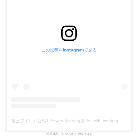
この投稿をInstagramで見る
富士フイルム公式 Life with Xseries(@life_with_xseries)がシェアした投稿
使用機材：X-T2 /XF23mmF1.4 R