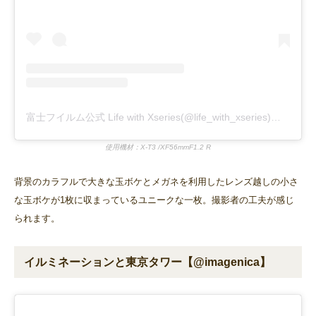
富士フイルム公式 Life with Xseries(@life_with_xseries)がシェアした投稿
使用機材：X-T3 /XF56mmF1.2 R
背景のカラフルで大きな玉ボケとメガネを利用したレンズ越しの小さ
な玉ボケが1枚に収まっているユニークな一枚。撮影者の工夫が感じ
られます。
イルミネーションと東京タワー【@imagenica】