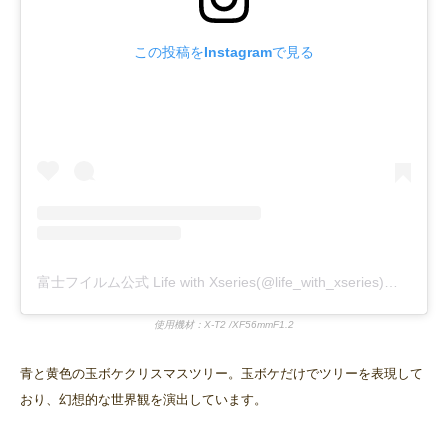
この投稿をInstagramで見る
富士フイルム公式 Life with Xseries(@life_with_xseries)がシェアした投稿
使用機材：X-T2 /XF56mmF1.2
青と黄色の玉ボケクリスマスツリー。玉ボケだけでツリーを表現して
おり、幻想的な世界観を演出しています。