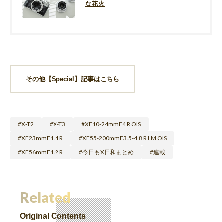
な花火
その他【Special】記事はこちら
X-T2
X-T3
XF10-24mmF4 R OIS
XF23mmF1.4 R
XF55-200mmF3.5-4.8 R LM OIS
XF56mmF1.2 R
今日もX日和まとめ
連載
Related
Original Contents