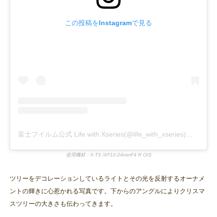
この投稿をInstagramで見る
富士フイルム公式 Life with Xseries(@life_with_xseries)がシェアした投稿
使用機材：X-T3 /XF10-24mmF4 R OIS
ツリーをデコレーションしているライトとその光を反射するオーナメ
ントの輝きに心惹かれる写真です。下からのアングルによりクリスマ
スツリーの大きさも伝わってきます。