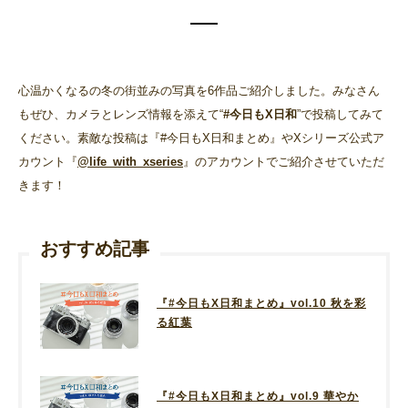
心温かくなるの冬の街並みの写真を6作品ご紹介しました。みなさん
もぜひ、カメラとレンズ情報を添えて“
#今日もX日和
”で投稿してみて
ください。素敵な投稿は『#今日もX日和まとめ』やXシリーズ公式ア
カウント『
@life_with_xseries
』のアカウントでご紹介させていただ
きます！
おすすめ記事
『#今日もX日和まとめ』vol.10 秋を彩
る紅葉
『#今日もX日和まとめ』vol.9 華やか