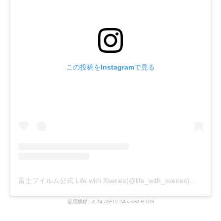
この投稿をInstagramで見る
富士フイルム公式 Life with Xseries(@life_with_xseries)がシェアした投稿
使用機材：X-T4 /XF10-24mmF4 R OIS