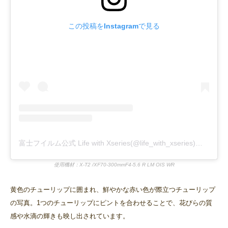
この投稿をInstagramで見る
富士フイルム公式 Life with Xseries(@life_with_xseries)がシェアした投稿
使用機材：X-T2 /XF70-300mmF4-5.6 R LM OIS WR
黄色のチューリップに囲まれ、鮮やかな赤い色が際立つチューリップ
の写真。1つのチューリップにピントを合わせることで、花びらの質
感や水滴の輝きも映し出されています。