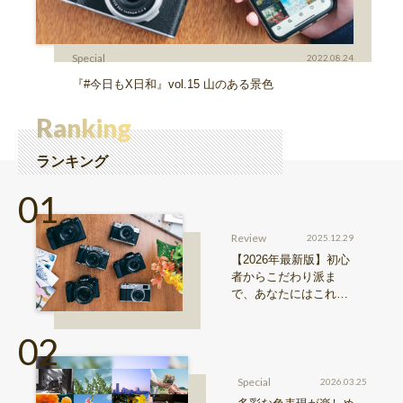
Special
2022.08.24
『#今日もX日和』vol.15 山のある景色
Ranking
ランキング
Review
2025.12.29
【2026年最新版】初心
者からこだわり派ま
で、あなたにはこれが
おすすめ！FUJIFILM
『Xシリーズ』&『GFX
シリーズ』機種比較！
Special
2026.03.25