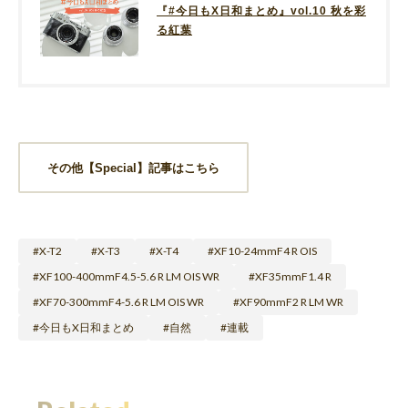
『#今日もX日和まとめ』vol.10 秋を彩
る紅葉
その他【Special】記事はこちら
X-T2
X-T3
X-T4
XF10-24mmF4 R OIS
XF100-400mmF4.5-5.6 R LM OIS WR
XF35mmF1.4 R
XF70-300mmF4-5.6 R LM OIS WR
XF90mmF2 R LM WR
今日もX日和まとめ
自然
連載