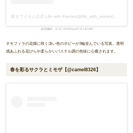
富士フイルム公式 Life with Xseries(@life_with_xseries)がシェアした投稿
使用機材：X-T2 /XF90mmF2 R LM WR
ネモフィラの花畑に咲く淡い色のポピーが3輪並んでいる写真。透明
感あふれる花びらや柔らかいパステル調の色味に心癒されます。
春を彩るサクラとミモザ【@camel8326】