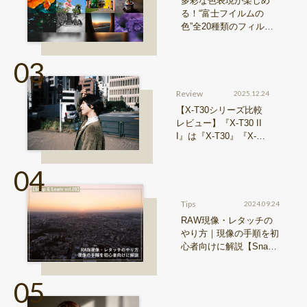
多彩な色表現が楽しめ
る！“富士フイルムの
色”全20種類のフィルム
シミュレーションをご紹
介
Review
2025.12.24
【X-T30シリーズ比較
レビュー】『X-T30 II
I』は『X-T30』『X-T3
0 II』からどう進化した
のか？
Tips
2024.09.24
RAW現像・レタッチの
やり方｜現像の手順を初
心者向けに解説【Snap
& Learn vol.20】