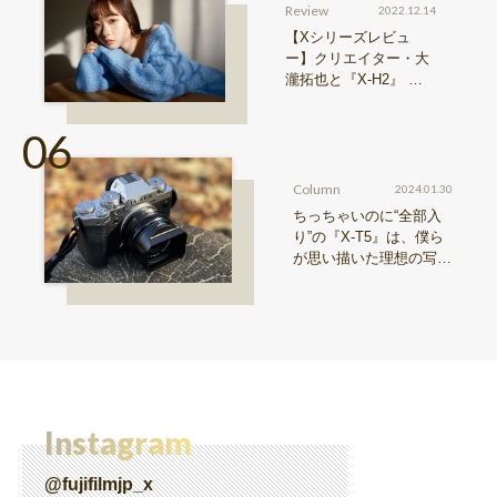
Review
2022.12.14
【Xシリーズレビュ
ー】クリエイター・大
瀧拓也と『X-H2』 写
真も、動画も。圧倒的
解像度が際限ない表現
欲求を満たす
Column
2024.01.30
ちっちゃいのに“全部入
り”の『X-T5』は、僕ら
が思い描いた理想の写真
機。〜記憶カメラ vol.
1〜
Instagram
@fujifilmjp_x