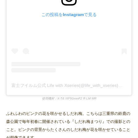
この投稿をInstagramで見る
富士フイルム公式 Life with Xseries(@life_with_xseries)がシェアした投稿
使用機材：X-T4 /XF90mmF2 R LM WR
ふわふわのピンクの花を咲かせるしだれ梅。こちらは三重県の鈴鹿の
森公園で毎年初春に開催されている『しだれ梅まつり』での撮影との
こと。ピンクの背景からたくさんのしだれ梅が花を咲かせていること
が想像できます。