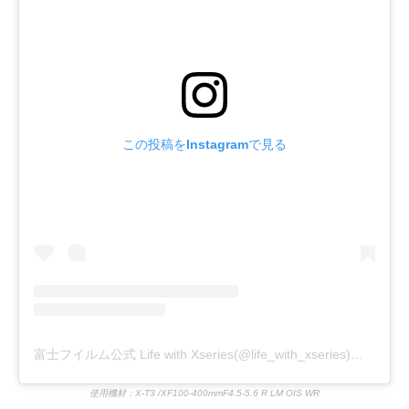
この投稿をInstagramで見る
富士フイルム公式 Life with Xseries(@life_with_xseries)がシェアした投稿
使用機材：X-T3 /XF100-400mmF4.5-5.6 R LM OIS WR