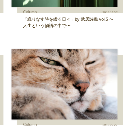
Column
2018.11.09
「織りなす詩を綴る日々」by 武居詩織 vol.5 〜
人生という物語の中で〜
Column
2018.02.22