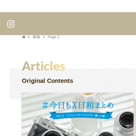
動物
Page 2
Articles
Original Contents