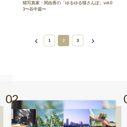
猫写真家・関由香の「ゆるゆる猫さんぽ」vol.0
3〜谷中篇〜
1
2
3