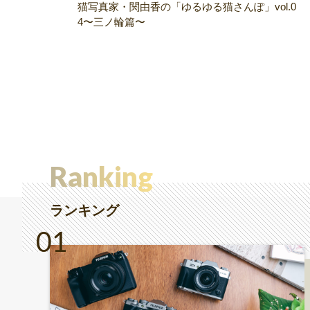
猫写真家・関由香の「ゆるゆる猫さんぽ」vol.0
4〜三ノ輪篇〜
Ranking
ランキング