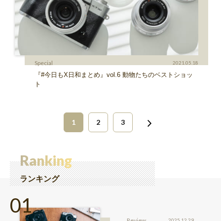
Special
2021.05.18
『#今日もX日和まとめ』vol.6 動物たちのベストショッ
ト
1
2
3
Ranking
ランキング
Review
2025.12.29