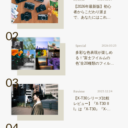
【2026年最新版】初心
者からこだわり派ま
で、あなたにはこれが
おすすめ！FUJIFILM
『Xシリーズ』&『GFX
シリーズ』機種比較！
Special
2026.03.25
多彩な色表現が楽しめ
る！“富士フイルムの
色”全20種類のフィルム
シミュレーションをご紹
介
Review
2025.12.24
【X-T30シリーズ比較
レビュー】『X-T30 II
I』は『X-T30』『X-T3
0 II』からどう進化した
のか？