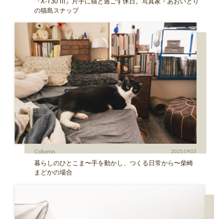
『X-T30 III』片手に猫と過ごす休日。写真家・あおいとり
の猫島スナップ
Column
2025.09.03
暮らしのひとこま〜手を動かし、つくる日常から〜柴崎
まどかの場合