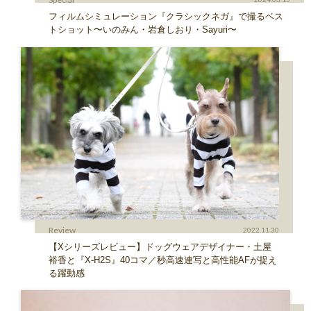
フィルムシミュレーション『クラシックネガ』で撮るベス
トショット〜いのみん・岩倉しおり・Sayuri〜
Review
2022.11.30
【Xシリーズレビュー】ドッグウェアデザイナー・土屋
裕香と『X-H2S』40コマ／秒高速連写と高性能AFが捉え
る躍動感