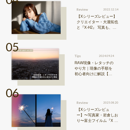
Review
2022.12.14
【Xシリーズレビュー】
クリエイター・大瀧拓也
と『X-H2』 写真も、動
画も。圧倒的解像度が際
限ない表現欲求を満たす
Tips
2024.09.24
RAW現像・レタッチの
やり方｜現像の手順を
初心者向けに解説【Sn
ap & Learn vol.20】
Review
2025.08.20
【Xシリーズレビュ
ー】〜写真家・岩倉しお
り〜富士フイルム『X ha
lf』で探る、視点と色彩