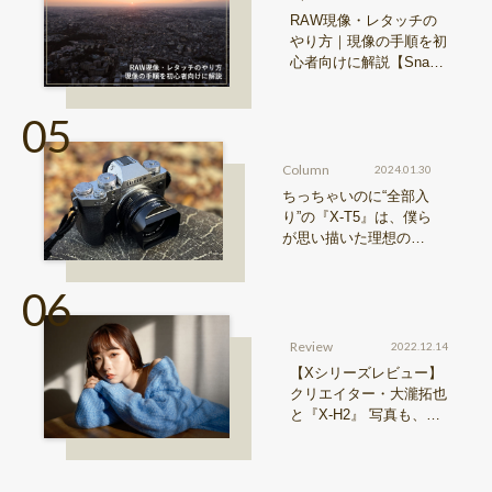
RAW現像・レタッチの
やり方｜現像の手順を初
心者向けに解説【Snap
& Learn vol.20】
Column
2024.01.30
ちっちゃいのに“全部入
り”の『X-T5』は、僕ら
が思い描いた理想の写
真機。〜記憶カメラ vo
l.1〜
Review
2022.12.14
【Xシリーズレビュー】
クリエイター・大瀧拓也
と『X-H2』 写真も、動
画も。圧倒的解像度が際
限ない表現欲求を満たす