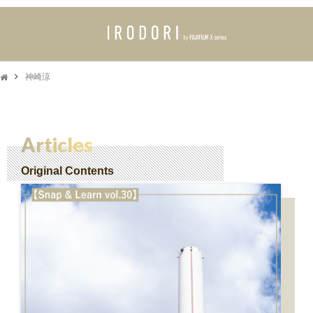
神崎涼
Articles
Original Contents