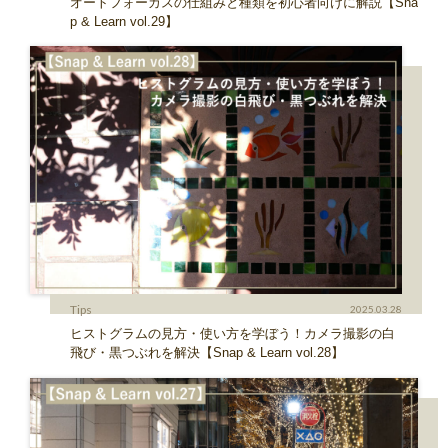
オートフォーカスの仕組みと種類を初心者向けに解説【Sna
p & Learn vol.29】
Tips
2025.03.28
ヒストグラムの見方・使い方を学ぼう！カメラ撮影の白
飛び・黒つぶれを解決【Snap & Learn vol.28】