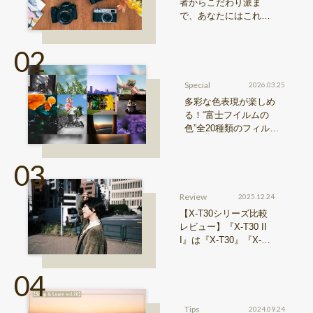
者からこだわり派ま
で、あなたにはこれが
おすすめ！FUJIFILM
『Xシリーズ』&『GFX
シリーズ』機種比較！
Special
2026.03.25
多彩な色表現が楽しめ
る！“富士フイルムの
色”全20種類のフィルム
シミュレーションをご紹
介
Review
2025.12.24
【X-T30シリーズ比較
レビュー】『X-T30 II
I』は『X-T30』『X-T3
0 II』からどう進化した
のか？
Tips
2024.09.24