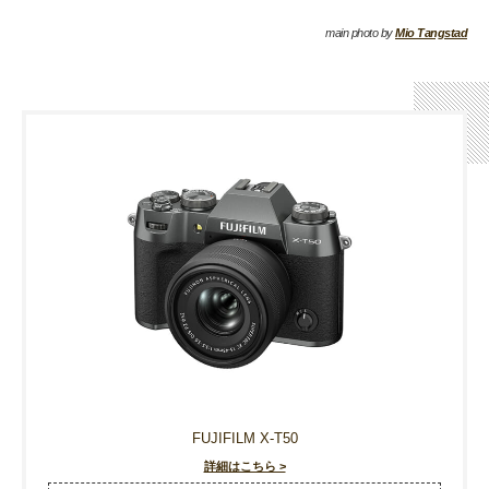
main photo by
Mio Tangstad
FUJIFILM X-T50
詳細はこちら >