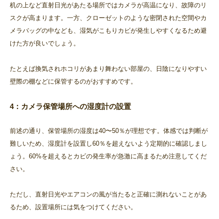
机の上など直射日光があたる場所ではカメラが高温になり、故障のリ
スクが高まります。一方、クローゼットのような密閉された空間やカ
メラバッグの中なども、湿気がこもりカビが発生しやすくなるため避
けた方が良いでしょう。
たとえば換気されホコリがあまり舞わない部屋の、日陰になりやすい
壁際の棚などに保管するのがおすすめです。
4：カメラ保管場所への湿度計の設置
前述の通り、保管場所の湿度は40〜50％が理想です。体感では判断が
難しいため、湿度計を設置し60％を超えないよう定期的に確認しまし
ょう。60%を超えるとカビの発生率が急激に高まるため注意してくだ
さい。
ただし、直射日光やエアコンの風が当たると正確に測れないことがあ
るため、設置場所には気をつけてください。