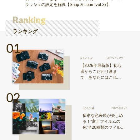
ラッシュの設定を解説【Snap & Learn vol.27】
Ranking
ランキング
Review
2025.12.29
【2026年最新版】初心
者からこだわり派ま
で、あなたにはこれが
おすすめ！FUJIFILM
『Xシリーズ』&『GFX
シリーズ』機種比較！
Special
2026.03.25
多彩な色表現が楽しめ
る！“富士フイルムの
色”全20種類のフィルム
シミュレーションをご紹
介