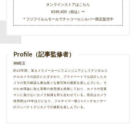
オンラインストアはこちら
¥246,400（税込）〜
＊フジフイルムモールでチャコールシルバー限定販売中
Profile（記事監修者）
神崎涼
約10年間、某カメラメーカーにてエンジニアとしてデジタルス
チルカメラの設計にたずさわり、プライベートでも設計したカ
メラの実力確認も兼ね様々な被写体の撮影を楽しんでいた。そ
のため理論に加え実際の使用感も把握しており、カメラの営業
マンに負けないカメラ知識を持ち合わせている。現在はカメラ
使用歴は15年ほどになり、フルサイズ一眼と1インチセンサー
のコンパクトデジカメでの撮影を楽しんでいる。