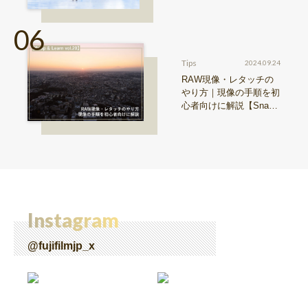
写真・近藤大真 vol.3〜
Tips
2024.09.24
RAW現像・レタッチの
やり方｜現像の手順を初
心者向けに解説【Snap
& Learn vol.20】
Instagram
@fujifilmjp_x