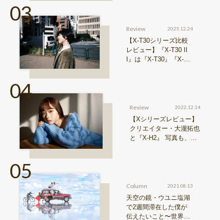
Review
2025.12.24
【X-T30シリーズ比較
レビュー】『X-T30 II
I』は『X-T30』『X-T3
0 II』からどう進化した
のか？
Review
2022.12.14
【Xシリーズレビュー】
クリエイター・大瀧拓也
と『X-H2』 写真も、動
画も。圧倒的解像度が際
限ない表現欲求を満たす
Column
2021.08.13
天空の鏡・ウユニ塩湖
で2週間滞在した僕が
伝えたいこと〜世界の