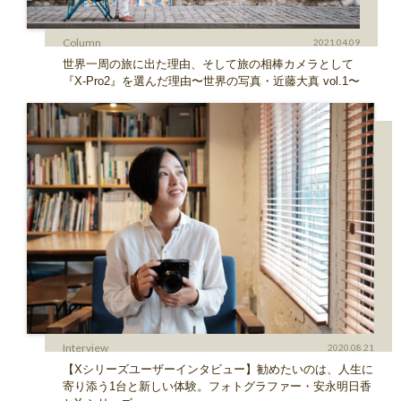
Column
2021.04.09
世界一周の旅に出た理由、そして旅の相棒カメラとして
『X-Pro2』を選んだ理由〜世界の写真・近藤大真 vol.1〜
Interview
2020.08.21
【Xシリーズユーザーインタビュー】勧めたいのは、人生に
寄り添う1台と新しい体験。フォトグラファー・安永明日香