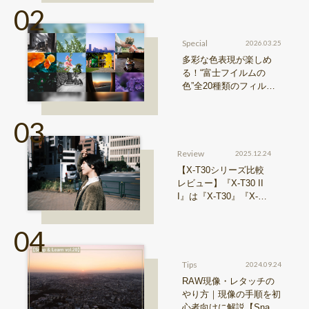
『Xシリーズ』&『GFX
シリーズ』機種比較！
Special
2026.03.25
多彩な色表現が楽しめ
る！“富士フイルムの
色”全20種類のフィルム
シミュレーションをご紹
介
Review
2025.12.24
【X-T30シリーズ比較
レビュー】『X-T30 II
I』は『X-T30』『X-T3
0 II』からどう進化した
のか？
Tips
2024.09.24
RAW現像・レタッチの
やり方｜現像の手順を初
心者向けに解説【Snap