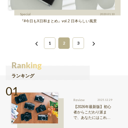
Special
2020.01.10
『#今日もX日和まとめ』vol.2 日本らしい風景
1
2
3
Ranking
ランキング
Review
2025.12.29
【2026年最新版】初心
者からこだわり派ま
で、あなたにはこれが
おすすめ！FUJIFILM