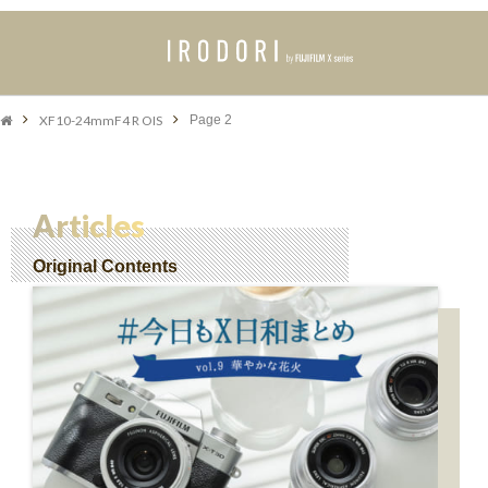
XF10-24mmF4 R OIS
Page 2
Articles
Original Contents