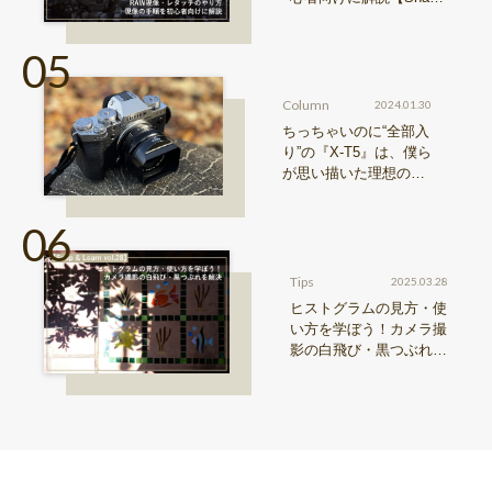
& Learn vol.20】
Column
2024.01.30
ちっちゃいのに“全部入
り”の『X-T5』は、僕ら
が思い描いた理想の写
真機。〜記憶カメラ vo
l.1〜
Tips
2025.03.28
ヒストグラムの見方・使
い方を学ぼう！カメラ撮
影の白飛び・黒つぶれを
解決【Snap & Learn vol.
28】