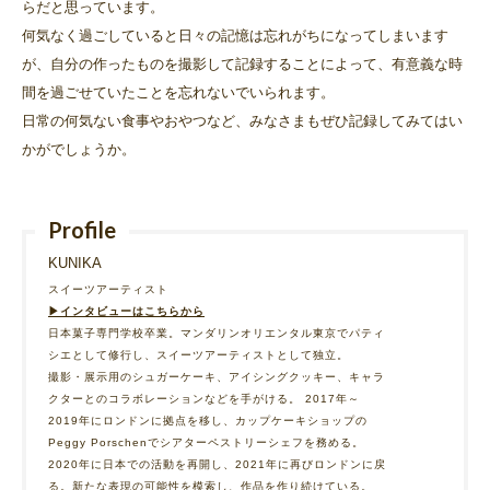
らだと思っています。
何気なく過ごしていると日々の記憶は忘れがちになってしまいます
が、自分の作ったものを撮影して記録することによって、有意義な時
間を過ごせていたことを忘れないでいられます。
日常の何気ない食事やおやつなど、みなさまもぜひ記録してみてはい
かがでしょうか。
Profile
KUNIKA
スイーツアーティスト
▶︎インタビューはこちらから
日本菓子専門学校卒業。マンダリンオリエンタル東京でパティ
シエとして修行し、スイーツアーティストとして独立。
撮影・展示用のシュガーケーキ、アイシングクッキー、キャラ
クターとのコラボレーションなどを手がける。 2017年～
2019年にロンドンに拠点を移し、カップケーキショップの
Peggy Porschenでシアターペストリーシェフを務める。
2020年に日本での活動を再開し、2021年に再びロンドンに戻
る。新たな表現の可能性を模索し、作品を作り続けている。