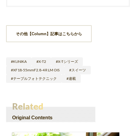
その他【Column】記事はこちらから
KUNIKA
X-T2
X-Tシリーズ
XF18-55mmF2.8-4 R LM OIS
スイーツ
テーブルフォトテクニック
連載
Related
Original Contents