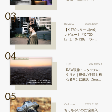
シミュレーションをご紹
介
Review
2025.12.24
【X-T30シリーズ比較
レビュー】『X-T30 II
I』は『X-T30』『X-T3
0 II』からどう進化した
のか？
Tips
2024.09.24
RAW現像・レタッチの
やり方｜現像の手順を初
心者向けに解説【Snap
& Learn vol.20】
Column
2024.01.30
ちっちゃいのに“全部入