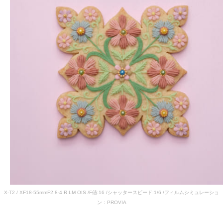
X-T2 / XF18-55mmF2.8-4 R LM OIS /F値:16 /シャッタースピード:1/6 /フィルムシミュレーショ
ン：PROVIA