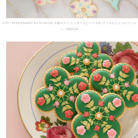
X-T2 / XF18-55mmF2.8-4 R LM OIS /F値:9.0 /シャッタースピード:1/4 /フィルムシミュレーショ
ン：PROVIA