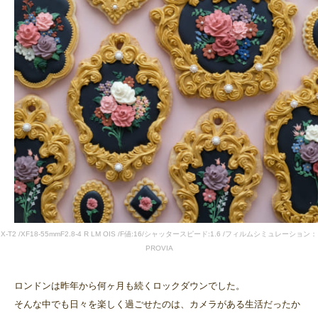
X-T2 /XF18-55mmF2.8-4 R LM OIS /F値:16/シャッタースピード:1.6 /フィルムシミュレーション：
PROVIA
ロンドンは昨年から何ヶ月も続くロックダウンでした。
そんな中でも日々を楽しく過ごせたのは、カメラがある生活だったか