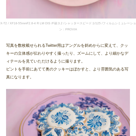
X-T2 / XF18-55mmF2.8-4 R LM OIS /F値:3.2 /シャッタースピード:1/125 /フィルムシミュレーショ
ン：PROVIA
写真を数枚載せられるTwitter用はアングルを斜めからに変えて、クッ
キーの立体感が伝わりやすく撮ったり、ズームにして、より細かなデ
ィテールを見ていただけるように撮ります。
ピントを手前にあてて奥のクッキーはぼかすと、より雰囲気のある写
真になります。