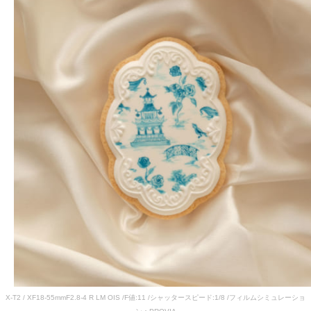
X-T2 / XF18-55mmF2.8-4 R LM OIS /F値:11 /シャッタースピード:1/8 /フィルムシミュレーショ