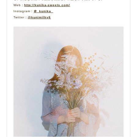
Web：
http://kunika-sweets.com/
Instagram：
＠_kunika_
Twitter：
@kunimilky6