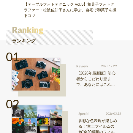
【テーブルフォトテクニック vol.5】和菓子フォトグ
ラファー・松波佐知子さんに学ぶ、自宅で和菓子を撮
るコツ
Ranking
ランキング
Review
2025.12.29
【2026年最新版】初心
者からこだわり派ま
で、あなたにはこれが
おすすめ！FUJIFILM
『Xシリーズ』&『GFX
シリーズ』機種比較！
Special
2026.03.25
多彩な色表現が楽しめ
る！“富士フイルムの
色”全20種類のフィルム