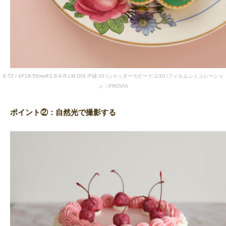
X-T2 / XF18-55mmF2.8-4 R LM OIS /F値:10 /シャッタースピード:1/10 /フィルムシミュレーショ
ン：PROVIA
ポイント②：自然光で撮影する