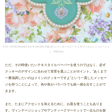
X-T2 / XF18-55mmF2.8-4 R LM OIS /F値:16 /シャッタースピード:1.3/フィルムシミュレーショ
ン：PROVIA
ただ、その時使いたいテキスタイルペーパーを使うのではなく、必ず
クッキーのデザインに合わせて背景を選ぶことがポイント。“あくまで
一番強調したいのはメインのクッキーですよ”という一貫したメッセー
ジを持つことによって、色や形がバラバラでも統一感を出すことがで
きます。
また、たまにアクセントを加えるために、お皿を使うこともありま
す。ヴィンテージショップやアンティークマーケットで一点ものを探