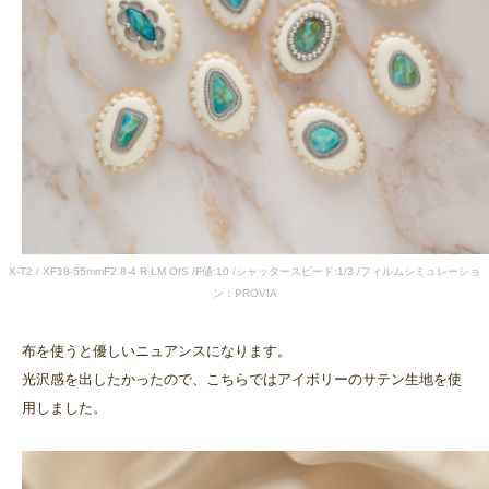
X-T2 / XF18-55mmF2.8-4 R LM OIS /F値:10 /シャッタースピード:1/3 /フィルムシミュレーショ
ン：PROVIA
布を使うと優しいニュアンスになります。
光沢感を出したかったので、こちらではアイボリーのサテン生地を使
用しました。