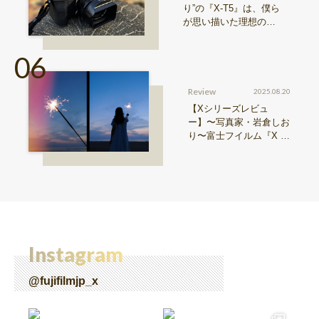
り”の『X-T5』は、僕ら
が思い描いた理想の写
真機。〜記憶カメラ vo
l.1〜
Review
2025.08.20
【Xシリーズレビュ
ー】〜写真家・岩倉しお
り〜富士フイルム『X ha
lf』で探る、視点と色彩
Instagram
@fujifilmjp_x