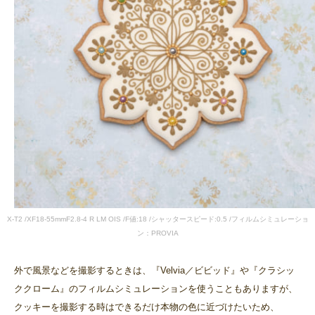
X-T2 /XF18-55mmF2.8-4 R LM OIS /F値:18 /シャッタースピード:0.5 /フィルムシミュレーショ
ン：PROVIA
外で風景などを撮影するときは、『Velvia／ビビッド』や『クラシッ
ククローム』のフィルムシミュレーションを使うこともありますが、
クッキーを撮影する時はできるだけ本物の色に近づけたいため、