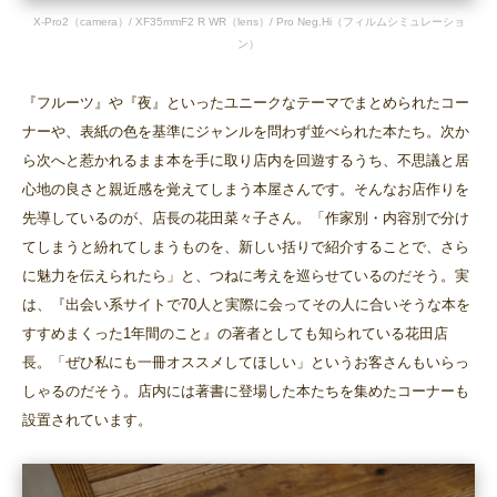
X-Pro2（camera）/ XF35mmF2 R WR（lens）/ Pro Neg.Hi（フィルムシミュレーショ
ン）
『フルーツ』や『夜』といったユニークなテーマでまとめられたコー
ナーや、表紙の色を基準にジャンルを問わず並べられた本たち。次か
ら次へと惹かれるまま本を手に取り店内を回遊するうち、不思議と居
心地の良さと親近感を覚えてしまう本屋さんです。そんなお店作りを
先導しているのが、店長の花田菜々子さん。「作家別・内容別で分け
てしまうと紛れてしまうものを、新しい括りで紹介することで、さら
に魅力を伝えられたら」と、つねに考えを巡らせているのだそう。実
は、『出会い系サイトで70人と実際に会ってその人に合いそうな本を
すすめまくった1年間のこと』の著者としても知られている花田店
長。「ぜひ私にも一冊オススメしてほしい」というお客さんもいらっ
しゃるのだそう。店内には著書に登場した本たちを集めたコーナーも
設置されています。