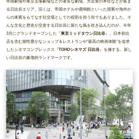
帝国劇場や東京宝塚劇場などの著名な劇場、大企業の本社などが集ま
る日比谷エリア。旧くは、帝国ホテルや鹿鳴館といった国賓や海外か
らの来賓をもてなす社交場としての役割を担う街でもありました。そ
んな文化と歴史が交差する日比谷に新たな風を吹き込んだのが、今年
3月にグランドオープンした『
東京ミッドタウン日比谷
』。日本初出
店を含む個性豊かなショップ＆レストランや“最高の映画体験”を追求
したシネマコンプレックス『
TOHOシネマズ 日比谷
』を擁する、新し
い日比谷の象徴的ランドマークです。