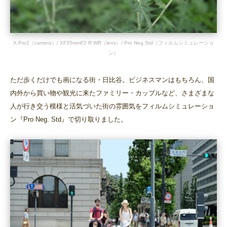
X-Pro2（camera）/ XF35mmF2 R WR（lens）/ Pro Neg.Std（フィルムシミュレーショ
ン）
ただ歩くだけでも画になる街・日比谷。ビジネスマンはもちろん、国
内外から買い物や観光に来たファミリー・カップルなど、さまざまな
人が行き交う模様と活気づいた街の雰囲気をフィルムシミュレーショ
ン『Pro Neg. Std』で切り取りました。