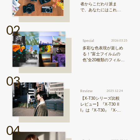
者からこだわり派ま
で、あなたにはこれが
おすすめ！FUJIFILM
『Xシリーズ』&『GFX
シリーズ』機種比較！
Special
2026.03.25
多彩な色表現が楽しめ
る！“富士フイルムの
色”全20種類のフィルム
シミュレーションをご紹
介
Review
2025.12.24
【X-T30シリーズ比較
レビュー】『X-T30 II
I』は『X-T30』『X-T3
0 II』からどう進化した
のか？