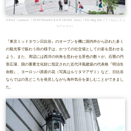
X-Pro2（camera）/ XF18-55mmF2.8-4 R LM OIS（lens）/ Pro Neg.Std（フィルムシミュ
レーション）
『東京ミッドタウン日比谷』のオープンを機に国内外から訪れた多く
の観光客で賑わう街の様子は、かつての社交場としての姿を思わせる
よう。また、周辺には西洋の街角を思わせる景色の数々が。石畳の円
形広場、国の重要文化財に指定された近代洋風建築の代表格『明治生
命館』、ヨーロッパ原産の花（写真はルリタマアザミ）など、日比谷
ならではの見どころを発見しながら海外気分を楽しむことができまし
た。