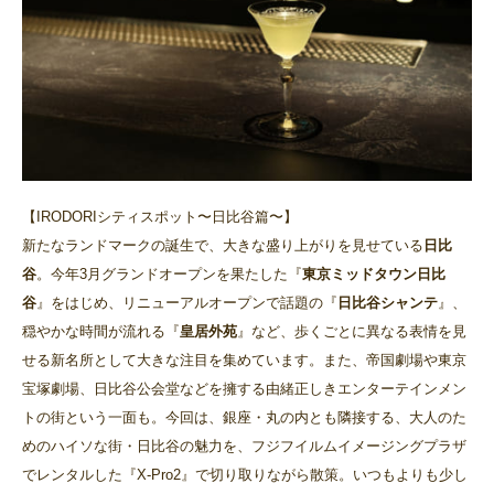
【IRODORIシティスポット〜日比谷篇〜】
新たなランドマークの誕生で、大きな盛り上がりを見せている
日比
谷
。今年3月グランドオープンを果たした『
東京ミッドタウン日比
谷
』をはじめ、リニューアルオープンで話題の『
日比谷シャンテ
』、
穏やかな時間が流れる『
皇居外苑
』など、歩くごとに異なる表情を見
せる新名所として大きな注目を集めています。また、帝国劇場や東京
宝塚劇場、日比谷公会堂などを擁する由緒正しきエンターテインメン
トの街という一面も。今回は、銀座・丸の内とも隣接する、大人のた
めのハイソな街・日比谷の魅力を、フジフイルムイメージングプラザ
でレンタルした『X-Pro2』で切り取りながら散策。いつもよりも少し