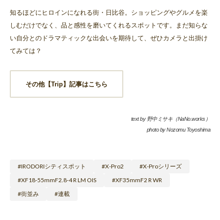
知るほどにヒロインになれる街・日比谷。ショッピングやグルメを楽
しむだけでなく、品と感性を磨いてくれるスポットです。まだ知らな
い自分とのドラマティックな出会いを期待して、ぜひカメラと出掛け
てみては？
その他【Trip】記事はこちら
text by 野中ミサキ（NaNo.works）
photo by Nozomu Toyoshima
IRODORIシティスポット
X-Pro2
X-Proシリーズ
XF18-55mmF2.8-4 R LM OIS
XF35mmF2 R WR
街並み
連載