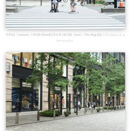
X-Pro2（camera）/ XF18-55mmF2.8-4 R LM OIS（lens）/ Pro Neg.Std（フィルムシミュ
レーション）