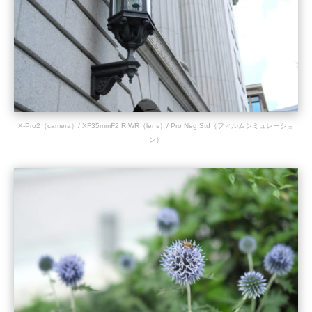
X-Pro2（camera）/ XF35mmF2 R WR（lens）/ Pro Neg.Std（フィルムシミュレーショ
ン）