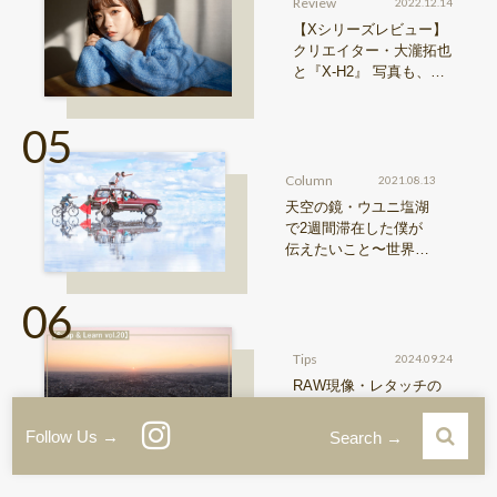
Review
2022.12.14
【Xシリーズレビュー】
クリエイター・大瀧拓也
と『X-H2』 写真も、動
画も。圧倒的解像度が際
限ない表現欲求を満たす
Column
2021.08.13
天空の鏡・ウユニ塩湖
で2週間滞在した僕が
伝えたいこと〜世界の
写真・近藤大真 vol.3〜
Tips
2024.09.24
RAW現像・レタッチの
やり方｜現像の手順を初
心者向けに解説【Snap
Follow Us →
Search →
& Learn vol.20】