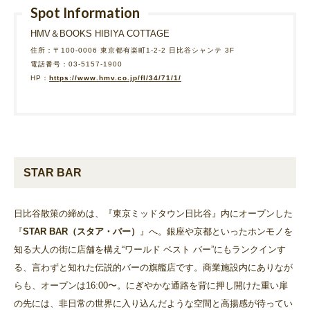
Spot Information
HMV＆BOOKS HIBIYA COTTAGE
住所：〒100-0006 東京都有楽町1-2-2 日比谷シャンテ 3F
電話番号：03-5157-1900
HP：
https://www.hmv.co.jp/fl/34/71/1/
STAR BAR
日比谷散策の締めは、『東京ミッドタウン日比谷』内にオープンした
『
STAR BAR（スタア・バー）
』へ。銀座や京都といったホンモノを
知る大人の街に店舗を構え“ワールド ベスト バー”にもランクインす
る、言わずと知れた伝説的バーの旗艦店です。商業施設内にありなが
らも、オープンは16:00〜。にぎやかな通路を背に押し開けた重い扉
の先には、非日常の世界に入り込んだような空間と高揚感が待ってい