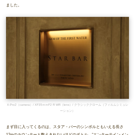
ました。
X-Pro2（camera）/ XF35ｍｍF2 R WR（lens）/ クラシッククローム（フィルムシミュレ
ーション）
まず目に入ってくるのは、スタア・バーのシンボルともいえる長さ
12mのカウンターと数えきれないほどのボトル。“エンターテインメン