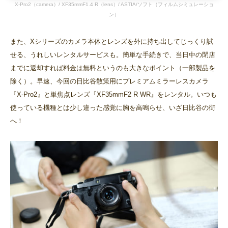
X-Pro2（camera）/ XF35mmF1.4 R（lens）/ ASTIA/ソフト（フィルムシミュレーショ
ン）
また、Xシリーズのカメラ本体とレンズを外に持ち出してじっくり試
せる、うれしいレンタルサービスも。簡単な手続きで、当日中の閉店
までに返却すれば料金は無料というのも大きなポイント（一部製品を
除く）。早速、今回の日比谷散策用にプレミアムミラーレスカメラ
『X-Pro2』と単焦点レンズ『XF35mmF2 R WR』をレンタル。いつも
使っている機種とは少し違った感覚に胸を高鳴らせ、いざ日比谷の街
へ！