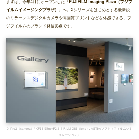
まずは、今年4月にオープンした『
FUJIFILM Imaging Plaza（フジフ
イルムイメージングプラザ）
』へ。Xシリーズをはじめとする最新鋭
のミラーレスデジタルカメラや高画質プリントなどを体感できる、フ
ジフイルムのブランド発信拠点です。
X-Pro2（camera）/ XF18-55mmF2.8-4 R LM OIS（lens）/ ASTIA/ソフト（フィルムシミ
ュレーション）