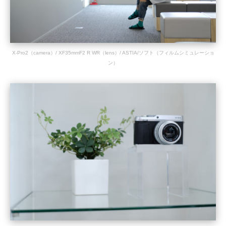
X-Pro2（camera）/ XF35mmF2 R WR（lens）/ ASTIA/ソフト（フィルムシミュレーショ
ン）