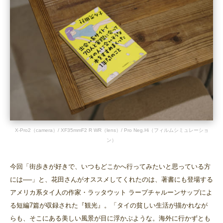
X-Pro2（camera）/ XF35mmF2 R WR（lens）/ Pro Neg.Hi（フィルムシミュレーショ
ン）
今回「街歩きが好きで、いつもどこかへ行ってみたいと思っている方
には──」と、花田さんがオススメしてくれたのは、著書にも登場する
アメリカ系タイ人の作家・ラッタウット ラープチャルーンサップによ
る短編7篇が収録された『観光』。「タイの貧しい生活が描かれなが
らも、そこにある美しい風景が目に浮かぶような。海外に行かずとも