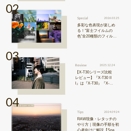
『Xシリーズ』&『GFX
シリーズ』機種比較！
Special
2026.03.25
多彩な色表現が楽しめ
る！“富士フイルムの
色”全20種類のフィルム
シミュレーションをご紹
介
Review
2025.12.24
【X-T30シリーズ比較
レビュー】『X-T30 II
I』は『X-T30』『X-T3
0 II』からどう進化した
のか？
Tips
2024.09.24
RAW現像・レタッチの
やり方｜現像の手順を初
心者向けに解説【Snap