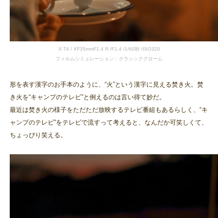
X-T4 / XF35mmF1.4 R /F1.4 /1/60秒 /ISO320
フィルムシミュレーション：クラシッククローム
形を表す漢字のお手本のように、“火”という漢字に見える焚き火。焚
き火を“キャンプのテレビ”と例えるのは言い得て妙だ。
最近は焚き火の様子をただただ放映するテレビ番組もあるらしく、“キ
ャンプのテレビ”をテレビで流すって考えると、なんだか可笑しくて、
ちょっぴり笑える。