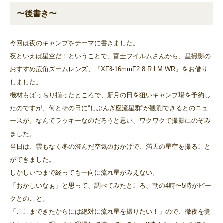
〜後書き〜
今回は夜のキャンプをテーマに書きました。
夜といえば星空だ！ということで、富士フイルムさんから、星撮影の
おすすめ広角ズームレンズ、『XF8-16mmF2.8 R LM WR』をお借り
しました。
機材もばっちり揃ったところで、新月の日を狙いキャンプ場を予約し
たのですが、何とその日に“しぶんぎ座流星群”が観測できるとのニュ
ースが。なんてラッキーなのだろうと思い、ワクワクで撮影にのぞみ
ました。
当日は、雲もなく冬の澄んだ空気のおかげで、満天の星空を撮ること
ができました。
しかしいつまで経っても一向に流れ星がみえない。
「おかしいなぁ」と思って、調べてみたところ、朝の4時〜5時がピー
クとのこと。
「ここまできたからには絶対に流れ星を撮りたい！」ので、徹夜を覚