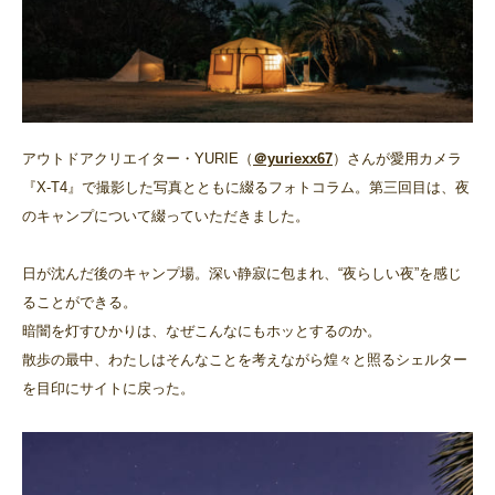
アウトドアクリエイター・YURIE（
＠yuriexx67
）さんが愛用カメラ
『X-T4』で撮影した写真とともに綴るフォトコラム。第三回目は、夜
のキャンプについて綴っていただきました。
日が沈んだ後のキャンプ場。深い静寂に包まれ、“夜らしい夜”を感じ
ることができる。
暗闇を灯すひかりは、なぜこんなにもホッとするのか。
散歩の最中、わたしはそんなことを考えながら煌々と照るシェルター
を目印にサイトに戻った。