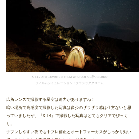
X-T4 / XF8-16mmF2.8 R LM WR /F2.8 /30秒 /ISO800
フィルムシミュレーション：クラシッククローム
広角レンズで撮影する星空は迫力がありますね！
暗い場所で高感度で撮影した写真は多少のザラザラ感は仕方ないと思
っていましたが、『X-T4』で撮影した写真はとてもクリアでびっく
り。
手ブレしやすい夜でも手ブレ補正とオートフォーカスがしっかり効い