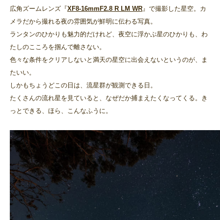
広角ズームレンズ『
XF8-16mmF2.8 R LM WR
』で撮影した星空。カ
メラだから撮れる夜の雰囲気が鮮明に伝わる写真。
ランタンのひかりも魅力的だけれど、夜空に浮かぶ星のひかりも、わ
たしのこころを掴んで離さない。
色々な条件をクリアしないと満天の星空に出会えないというのが、ま
たいい。
しかもちょうどこの日は、流星群が観測できる日。
たくさんの流れ星を見ていると、なぜだか捕まえたくなってくる。き
っとできる、ほら、こんなふうに。