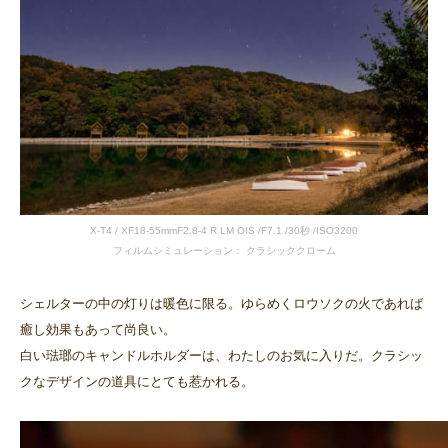
X-T4 / XF18-55mmF2.8-4 R LM OIS /F7.1 /30秒 /ISO3200
フィルムシミュレーション： クラシッククローム
シェルターの中の灯りは暖色に限る。ゆらめくロウソクの火であれば
癒し効果もあって尚良い。
白い琺瑯のキャンドルホルダーは、わたしのお気に入りだ。クラシッ
クなデザインの道具にとても惹かれる。