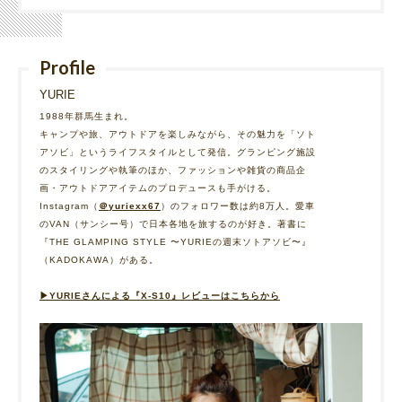
Profile
YURIE
1988年群馬生まれ。
キャンプや旅、アウトドアを楽しみながら、その魅力を「ソト
アソビ」というライフスタイルとして発信。グランピング施設
のスタイリングや執筆のほか、ファッションや雑貨の商品企
画・アウトドアアイテムのプロデュースも手がける。
Instagram（
＠yuriexx67
）のフォロワー数は約8万人。愛車
のVAN（サンシー号）で日本各地を旅するのが好き。著書に
『THE GLAMPING STYLE 〜YURIEの週末ソトアソビ〜』
（KADOKAWA）がある。
▶︎YURIEさんによる『X-S10』レビューはこちらから