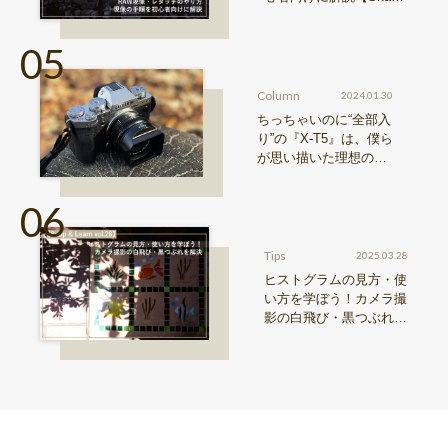
& Learn vol.20】
Column
2024.01.30
ちっちゃいのに“全部入
り”の『X-T5』は、僕ら
が思い描いた理想の写
真機。〜記憶カメラ vo
l.1〜
Tips
2025.03.28
ヒストグラムの見方・使
い方を学ぼう！カメラ撮
影の白飛び・黒つぶれを
解決【Snap & Learn vol.
28】