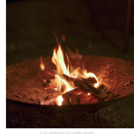
X-T4 / XF35mmF1.4 R /1/60秒 /ISO320