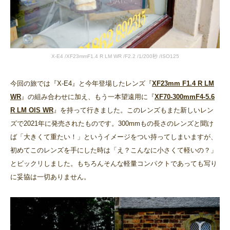
X-E4 /XF23mmF1.4 R LM WR /F2.2 /1/200秒 /ISO125
今回の旅では『X-E4』と今年登場したレンズ『
XF23mm F1.4 R LM
WR
』の組み合わせに加え、もう一本望遠用に『
XF70-300mmF4-5.6
R LM OIS WR
』を持って行きました。このレンズもまた新しいレン
ズで2021年に発売されたものです。300mmもの長さのレンズと聞け
ば「大きくて重たい！」というイメージをつい持ってしまいますが、
初めてこのレンズを手にした時は「え？こんなに小さくて軽いの？」
とビックリしました。もちろんそんな軽量コンパクトであっても写り
に妥協は一切ありません。