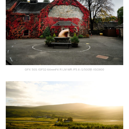
GFX 50S /GF32-64mmF4 R LM WR /F5.6 /1/500秒 /ISO800