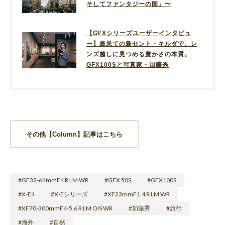
そしてファンタジーの国」〜
【GFXシリーズユーザーインタビュ
ー】最果ての島セント・キルダで、レ
ンズ越しに見つめる豊かさの本質。
GFX100Sと写真家・加藤秀
その他【Column】記事はこちら
GF32-64mmF4 R LM WR
GFX 50S
GFX100S
X-E4
X-Eシリーズ
XF23mmF1.4 R LM WR
XF70-300mmF4-5.6 R LM OIS WR
加藤秀
旅行
海外
自然