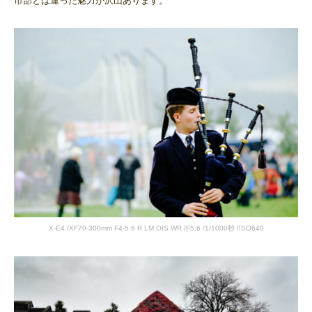
市部とは違った魅力が沢山あります。
X-E4 /XF70-300mm F4-5.6 R LM OIS WR /F5.6 /1/1000秒 /ISO640