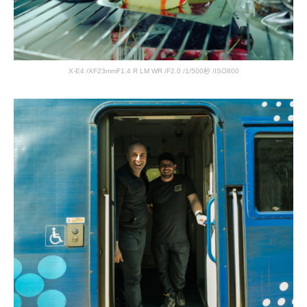
X-E4 /XF23mmF1.4 R LM WR /F2.0 /1/500秒 /ISO800