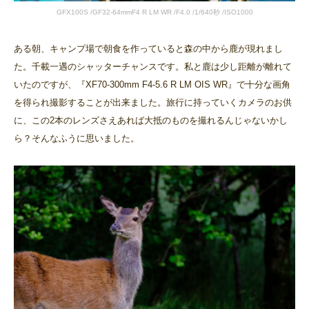
GFX100S /GF32-64mmF4 R LM WR /F4.0 /1/640秒 /ISO1000
ある朝、キャンプ場で朝食を作っていると森の中から鹿が現れまし
た。千載一遇のシャッターチャンスです。私と鹿は少し距離が離れて
いたのですが、『XF70-300mm F4-5.6 R LM OIS WR』で十分な画角
を得られ撮影することが出来ました。旅行に持っていくカメラのお供
に、この2本のレンズさえあれば大抵のものを撮れるんじゃないかし
ら？そんなふうに思いました。