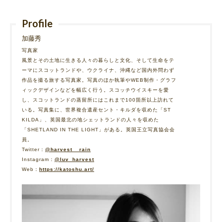
Profile
加藤秀
写真家
風景とその土地に生きる人々の暮らしと文化、そして生命をテ
ーマにスコットランドや、ウクライナ、沖縄など国内外問わず
作品を撮る旅する写真家。写真のほか執筆やWEB制作・グラフ
ィックデザインなどを幅広く行う。スコッチウイスキーを愛
し、スコットランドの蒸留所にはこれまで100箇所以上訪れて
いる。写真集に、世界複合遺産セント・キルダを収めた「ST
KILDA」、英国最北の地シェットランドの人々を収めた
「SHETLAND IN THE LIGHT」がある。英国王立写真協会会
員。
Twitter：
@harvest__rain
Instagram：
@luv_harvest
Web：
https://katoshu.art/