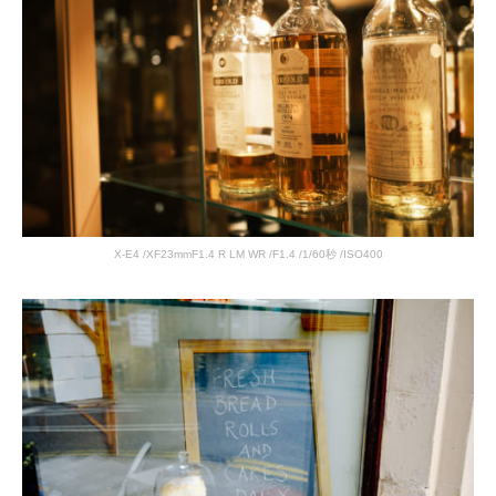
X-E4 /XF23mmF1.4 R LM WR /F1.4 /1/60秒 /ISO400