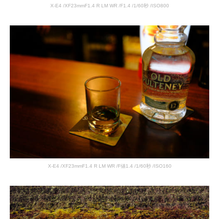
X-E4 /XF23mmF1.4 R LM WR /F1.4 /1/60秒 /ISO800
X-E4 /XF23mmF1.4 R LM WR /F値1.4 /1/60秒 /ISO160