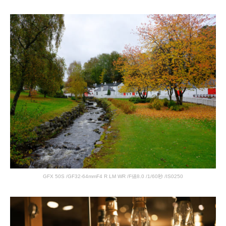
GFX 50S /GF32-64mmF4 R LM WR /F値8.0 /1/60秒 /IS0250