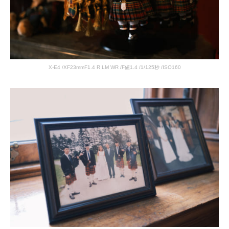
X-E4 /XF23mmF1.4 R LM WR /F値1.4 /1/125秒 /ISO160