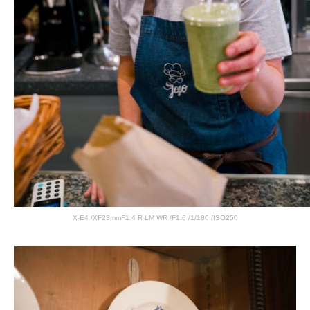
X-E4 /XF23mmF1.4 R LM WR /F1.6 /1/180 /ISO250