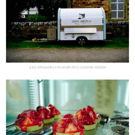
X-E4 /XF23mmF1.4 R LM WR /F2.5 /1/2000秒 /ISO200