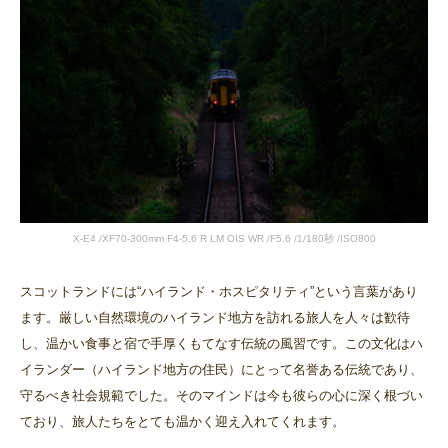
X-E4 /XF70-300mm F4-5.6 R LM OIS WR /F5.6 /1/180秒 /ISO800
スコットランドには“ハイランド・ホスピタリティ”という言葉があり
ます。厳しい自然環境のハイランド地方を訪れる旅人を人々は歓待
し、温かい食事と宿で手厚くもてなす伝統の風習です。この文化はハ
イランダー（ハイランド地方の住民）にとって名誉ある伝統であり、
守るべき社会規範でした。そのマインドは今も彼らの心に深く根づい
ており、旅人たちをとても温かく迎え入れてくれます。