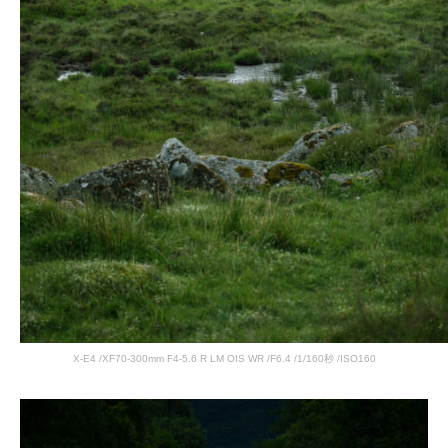
X-E4 /XF70-300mm F4-5.6 R LM OIS WR /F6.4 /1/160秒 /ISO160