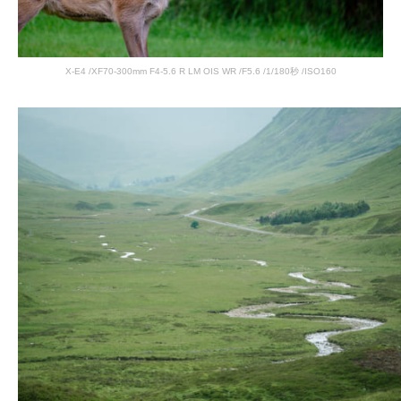
X-E4 /XF70-300mm F4-5.6 R LM OIS WR /F5.6 /1/180秒 /ISO160