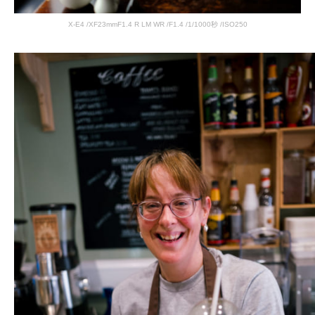
X-E4 /XF23mmF1.4 R LM WR /F1.4 /1/1000秒 /ISO250