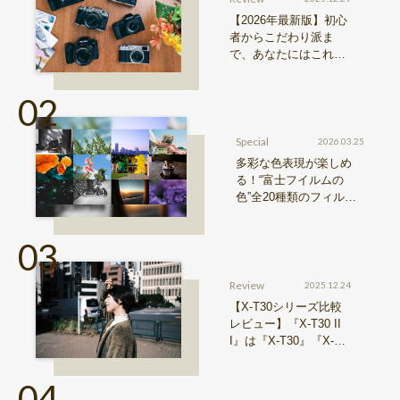
【2026年最新版】初心
者からこだわり派ま
で、あなたにはこれが
おすすめ！FUJIFILM
『Xシリーズ』&『GFX
シリーズ』機種比較！
Special
2026.03.25
多彩な色表現が楽しめ
る！“富士フイルムの
色”全20種類のフィルム
シミュレーションをご紹
介
Review
2025.12.24
【X-T30シリーズ比較
レビュー】『X-T30 II
I』は『X-T30』『X-T3
0 II』からどう進化した
のか？