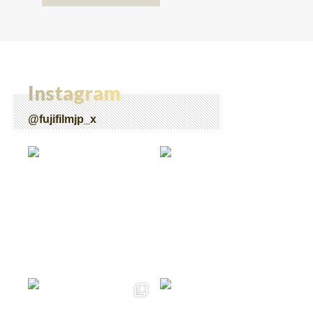
28】
Instagram
@fujifilmjp_x