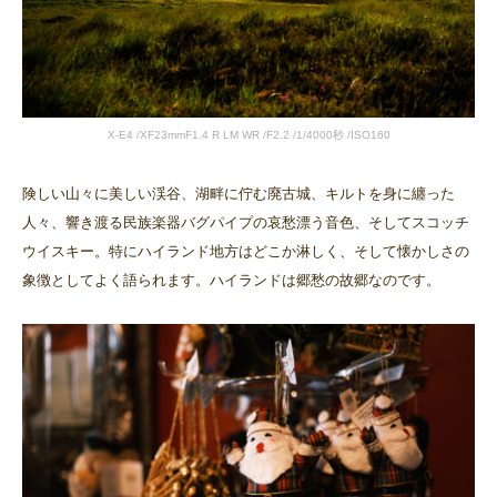
X-E4 /XF23mmF1.4 R LM WR /F2.2 /1/4000秒 /ISO160
険しい山々に美しい渓谷、湖畔に佇む廃古城、キルトを身に纏った
人々、響き渡る民族楽器バグパイプの哀愁漂う音色、そしてスコッチ
ウイスキー。特にハイランド地方はどこか淋しく、そして懐かしさの
象徴としてよく語られます。ハイランドは郷愁の故郷なのです。