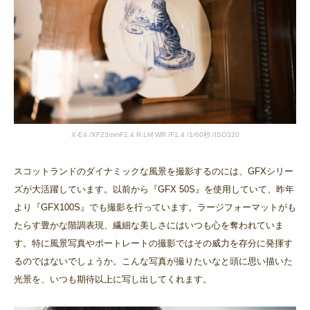
X-E4 /XF23mmF1.4 R LM WR /F1.4 /1/60秒 /ISO320
スコットランドのダイナミックな風景を撮影するのには、GFXシリー
ズが大活躍しています。以前から『GFX 50S』を使用していて、昨年
より『GFX100S』でも撮影を行っています。ラージフォーマットがも
たらす豊かな階調表現、繊細な美しさにはいつも心を奪われていま
す。特に風景写真やポートレートの撮影ではその威力を存分に発揮す
るのではないでしょうか。こんな写真が撮りたいなと頭に思い描いた
光景を、いつも期待以上に写し出してくれます。