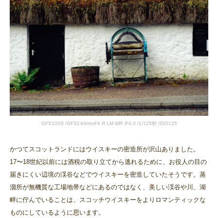
GFX100S /GF32-64mmF4 R LM WR /F4.0 /1/125秒 /ISO125
かつてスコットランドにはウイスキーの密造所が沢山ありました。
17〜18世紀以前には酒税の取り立てから逃れるために、お役人の目の
届きにくい辺境の渓谷などでウイスキーを密造していたそうです。蒸
溜所が無機質な工場地帯などにあるのではなく、美しい渓谷や川、湖
畔に佇んでいることは、スコッチウイスキーをよりロマンティックな
ものにしているように思います。