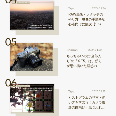
Tips
2024.09.24
RAW現像・レタッチの
やり方｜現像の手順を初
心者向けに解説【Snap
& Learn vol.20】
Column
2024.01.30
ちっちゃいのに“全部入
り”の『X-T5』は、僕ら
が思い描いた理想の写
真機。〜記憶カメラ vo
l.1〜
Tips
2025.03.28
ヒストグラムの見方・使
い方を学ぼう！カメラ撮
影の白飛び・黒つぶれを
解決【Snap & Learn vol.