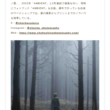
ノ聲」、2022年「AMBIENT」と2年連続で個展を行い、同時
にフォトブック『AMBIENT』を出版。通年で行っている自身
のワークショップでは、森の撮影からプリントまでのノウハウ
を指導している。
X：
＠shochacamera
Instagram：
＠shocha_photography
Web：
https://www.shohoshinophotography.com/