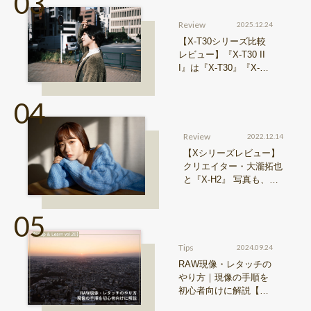
Review
2025.12.24
【X-T30シリーズ比較
レビュー】『X-T30 II
I』は『X-T30』『X-T3
0 II』からどう進化した
のか？
Review
2022.12.14
【Xシリーズレビュー】
クリエイター・大瀧拓也
と『X-H2』 写真も、動
画も。圧倒的解像度が際
限ない表現欲求を満たす
Tips
2024.09.24
RAW現像・レタッチの
やり方｜現像の手順を
初心者向けに解説【Sn
ap & Learn vol.20】