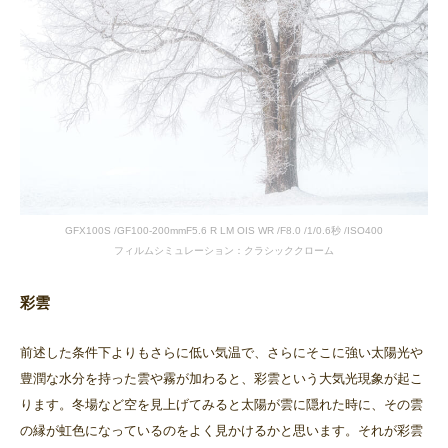
GFX100S /GF100-200mmF5.6 R LM OIS WR /F8.0 /1/0.6秒 /ISO400
フィルムシミュレーション：クラシッククローム
彩雲
前述した条件下よりもさらに低い気温で、さらにそこに強い太陽光や
豊潤な水分を持った雲や霧が加わると、彩雲という大気光現象が起こ
ります。冬場など空を見上げてみると太陽が雲に隠れた時に、その雲
の縁が虹色になっているのをよく見かけるかと思います。それが彩雲