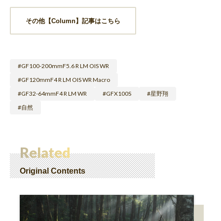
その他【Column】記事はこちら
GF100-200mmF5.6 R LM OIS WR
GF120mmF4 R LM OIS WR Macro
GF32-64mmF4 R LM WR
GFX100S
星野翔
自然
Related
Original Contents