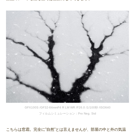
GFX100S /GF32-64mmF4 R LM WR /F26.0 /1/100秒 /ISO640
フィルムシミュレーション：Pro Neg. Std
こちらは窓霜。完全に”自然”とは言えませんが、部屋の中と外の気温