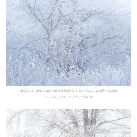
GFX100S /GF100-200mmF5.6 R LM OIS WR /F13.0 /1/40秒 /ISO800
フィルムシミュレーション：ASTIA