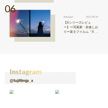
Review
2025.08.20
【Xシリーズレビュ
ー】〜写真家・岩倉しお
り〜富士フイルム『X ha
lf』で探る、視点と色彩
Instagram
@fujifilmjp_x