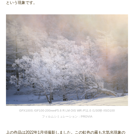
という現象です。
GFX100S /GF100-200mmF5.6 R LM OIS WR /F11.0 /1/30秒 /ISO100
フィルムシミュレーション：PROVIA
上の作品は2022年1月頃撮影しました。この虹色の霧も大気光現象の