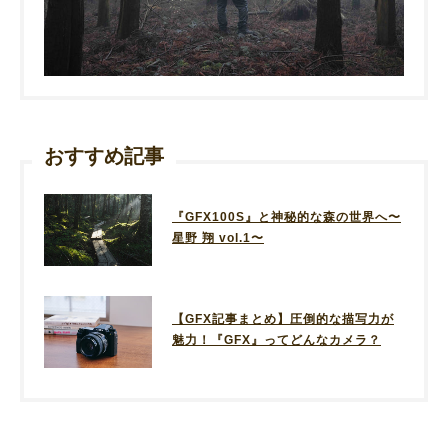
おすすめ記事
『GFX100S』と神秘的な森の世界へ〜
星野 翔 vol.1〜
【GFX記事まとめ】圧倒的な描写力が
魅力！『GFX』ってどんなカメラ？