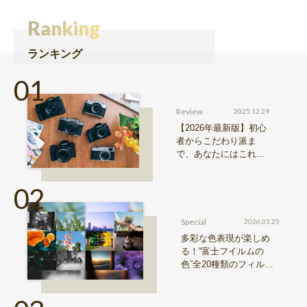
Ranking
ランキング
Review
2025.12.29
【2026年最新版】初心
者からこだわり派ま
で、あなたにはこれが
おすすめ！FUJIFILM
『Xシリーズ』&『GFX
シリーズ』機種比較！
Special
2026.03.25
多彩な色表現が楽しめ
る！“富士フイルムの
色”全20種類のフィルム
シミュレーションをご紹
介