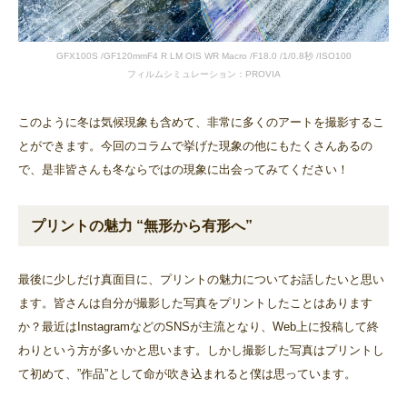
GFX100S /GF120mmF4 R LM OIS WR Macro /F18.0 /1/0.8秒 /ISO100
フィルムシミュレーション：PROVIA
このように冬は気候現象も含めて、非常に多くのアートを撮影するこ
とができます。今回のコラムで挙げた現象の他にもたくさんあるの
で、是非皆さんも冬ならではの現象に出会ってみてください！
プリントの魅力 “無形から有形へ”
最後に少しだけ真面目に、プリントの魅力についてお話したいと思い
ます。皆さんは自分が撮影した写真をプリントしたことはあります
か？最近はInstagramなどのSNSが主流となり、Web上に投稿して終
わりという方が多いかと思います。しかし撮影した写真はプリントし
て初めて、”作品”として命が吹き込まれると僕は思っています。