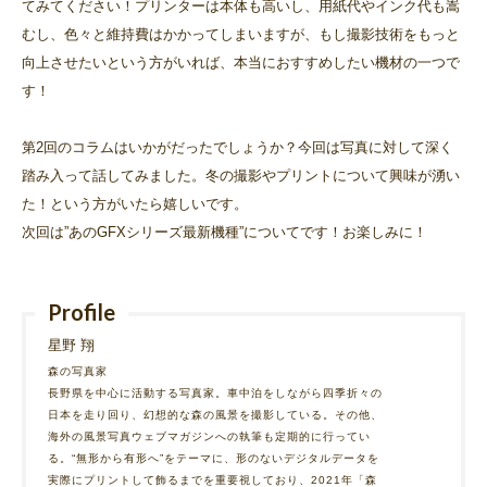
てみてください！プリンターは本体も高いし、用紙代やインク代も嵩
むし、色々と維持費はかかってしまいますが、もし撮影技術をもっと
向上させたいという方がいれば、本当におすすめしたい機材の一つで
す！
第2回のコラムはいかがだったでしょうか？今回は写真に対して深く
踏み入って話してみました。冬の撮影やプリントについて興味が湧い
た！という方がいたら嬉しいです。
次回は”あのGFXシリーズ最新機種”についてです！お楽しみに！
Profile
星野 翔
森の写真家
長野県を中心に活動する写真家。車中泊をしながら四季折々の
日本を走り回り、幻想的な森の風景を撮影している。その他、
海外の風景写真ウェブマガジンへの執筆も定期的に行ってい
る。“無形から有形へ”をテーマに、形のないデジタルデータを
実際にプリントして飾るまでを重要視しており、2021年「森