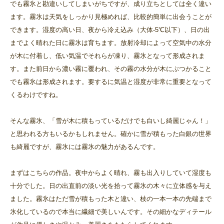
でも霧氷と勘違いしてしまいがちですが、成り立ちとしては全く違い
ます。霧氷は天気をしっかり見極めれば、比較的簡単に出会うことが
できます。湿度の高い日、夜から冷え込み（大体-5℃以下）、日の出
までよく晴れた日に霧氷は育ちます。放射冷却によって空気中の水分
が木に付着し、低い気温でそれらが凍り、霧氷となって形成されま
す。また前日から濃い霧に覆われ、その霧の水分が木にぶつかること
でも霧氷は形成されます。要するに気温と湿度が非常に重要となって
くるわけですね。
そんな霧氷、「雪が木に積もっているだけでも白いし綺麗じゃん！」
と思われる方もいるかもしれません。確かに雪が積もった白銀の世界
も綺麗ですが、霧氷には霧氷の魅力があるんです。
まずはこちらの作品。夜中からよく晴れ、霧も出入りしていて湿度も
十分でした。日の出直前の淡い光を拾って霧氷の木々に立体感を与え
ました。霧氷はただ雪が積もった木と違い、枝の一本一本の先端まで
氷化しているので本当に繊細で美しいんです。その細かなディテール