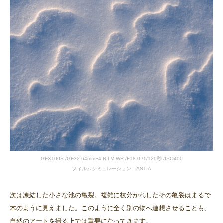
GFX100S /GF32-64mmF4 R LM WR /F18.0 /1/120秒 /ISO400
フィルムシミュレーション：ASTIA
次は凍結した小さな池の亀裂。複雑に枝分かれしたその亀裂はまるで
木のように見えました。このように全く別の物へ連想させることも、
自然のアートを撮る上では重要になってきます。