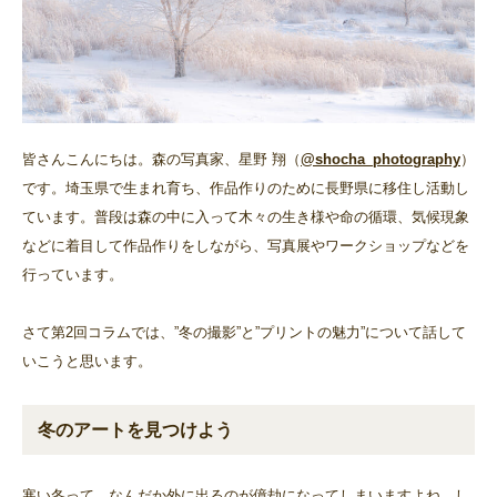
皆さんこんにちは。森の写真家、星野 翔（
@shocha_photography
）
です。埼玉県で生まれ育ち、作品作りのために長野県に移住し活動し
ています。普段は森の中に入って木々の生き様や命の循環、気候現象
などに着目して作品作りをしながら、写真展やワークショップなどを
行っています。
さて第2回コラムでは、”冬の撮影”と”プリントの魅力”について話して
いこうと思います。
冬のアートを見つけよう
寒い冬って、なんだか外に出るのが億劫になってしまいますよね。し