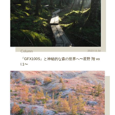
Column
2023.11.16
『GFX100S』と神秘的な森の世界へ〜星野 翔 vo
l.1〜