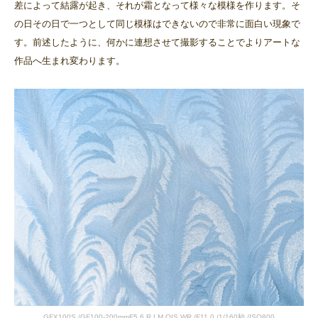
差によって結露が起き、それが霜となって様々な模様を作ります。そ
の日その日で一つとして同じ模様はできないので非常に面白い現象で
す。前述したように、何かに連想させて撮影することでよりアートな
作品へ生まれ変わります。
GFX100S /GF100-200mmF5.6 R LM OIS WR /F11.0 /1/160秒 /ISO800