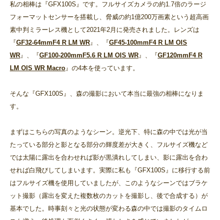
私の相棒は『GFX100S』です。フルサイズカメラの約1.7倍のラージ
フォーマットセンサーを搭載し、脅威の約1億200万画素という超高画
素中判ミラーレス機として2021年2月に発売されました。レンズは
『
GF32-64mmF4 R LM WR
』、『
GF45-100mmF4 R LM OIS
WR
』、『
GF100-200mmF5.6 R LM OIS WR
』、『
GF120mmF4 R
LM OIS WR Macro
』の4本を使っています。
そんな『GFX100S』、森の撮影において本当に最強の相棒になりま
す。
まずはこちらの写真のようなシーン。逆光下、特に森の中では光が当
たっている部分と影となる部分の輝度差が大きく、フルサイズ機など
では太陽に露出を合わせれば影が黒潰れしてしまい、影に露出を合わ
せれば白飛びしてしまいます。実際に私も『GFX100S』に移行する前
はフルサイズ機を使用していましたが、このようなシーンではブラケ
ット撮影（露出を変えた複数枚のカットを撮影し、後で合成する）が
基本でした。時事刻々と光の状態が変わる森の中では撮影のタイムロ