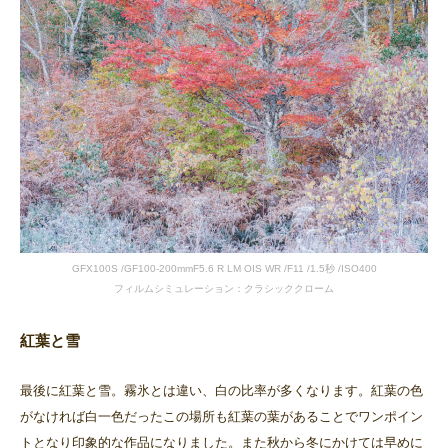
GFX100S /GF100-200mmF5.6 R LM OIS WR /F11 /1.5秒 /ISO400
フィルムシミュレーション：クラシッククローム
紅葉と雪
最後に紅葉と雪。霧氷とは違い、白の比率が多くなります。紅葉の色
がなければ白一色だったこの場所も紅葉の葉があることでワンポイン
トとなり印象的な作品になりました。また秋から冬にかけては早めに