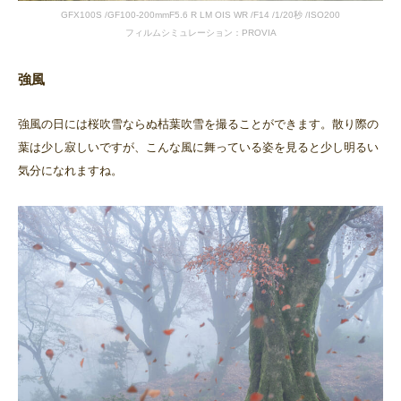
GFX100S /GF100-200mmF5.6 R LM OIS WR /F14 /1/20秒 /ISO200
フィルムシミュレーション：PROVIA
強風
強風の日には桜吹雪ならぬ枯葉吹雪を撮ることができます。散り際の
葉は少し寂しいですが、こんな風に舞っている姿を見ると少し明るい
気分になれますね。