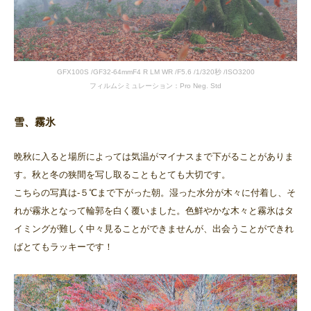
GFX100S /GF32-64mmF4 R LM WR /F5.6 /1/320秒 /ISO3200
フィルムシミュレーション：Pro Neg. Std
雪、霧氷
晩秋に入ると場所によっては気温がマイナスまで下がることがありま
す。秋と冬の狭間を写し取ることもとても大切です。
こちらの写真は-５℃まで下がった朝。湿った水分が木々に付着し、そ
れが霧氷となって輪郭を白く覆いました。色鮮やかな木々と霧氷はタ
イミングが難しく中々見ることができませんが、出会うことができれ
ばとてもラッキーです！