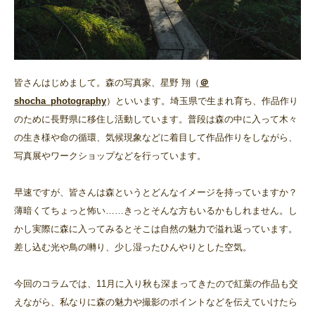
皆さんはじめまして。森の写真家、星野 翔（
＠
shocha_photography
）といいます。埼玉県で生まれ育ち、作品作り
のために長野県に移住し活動しています。普段は森の中に入って木々
の生き様や命の循環、気候現象などに着目して作品作りをしながら、
写真展やワークショップなどを行っています。
早速ですが、皆さんは森というとどんなイメージを持っていますか？
薄暗くてちょっと怖い……きっとそんな方もいるかもしれません。し
かし実際に森に入ってみるとそこは自然の魅力で溢れ返っています。
差し込む光や鳥の囀り、少し湿ったひんやりとした空気。
今回のコラムでは、11月に入り秋も深まってきたので紅葉の作品も交
えながら、私なりに森の魅力や撮影のポイントなどを伝えていけたら