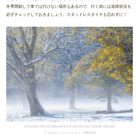
冬季閉鎖して車では行けない場所もあるので、行く前には道路状況を
必ずチェックしておきましょう。スタッドレスタイヤも忘れずに！
GFX100S /GF100-200mmF5.6 R LM OIS /F13 /1/60秒 /ISO100
フィルムシミュレーション：PROVIA