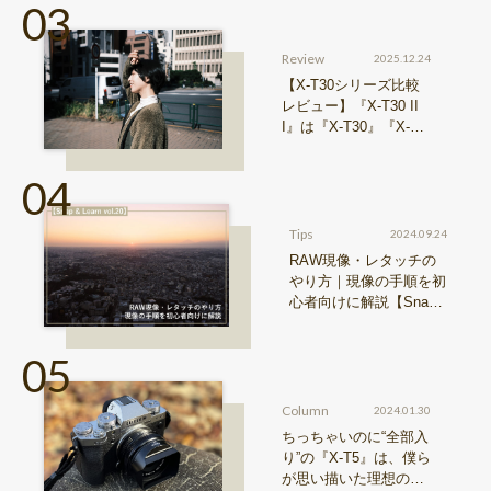
Review
2025.12.24
【X-T30シリーズ比較
レビュー】『X-T30 II
I』は『X-T30』『X-T3
0 II』からどう進化した
のか？
Tips
2024.09.24
RAW現像・レタッチの
やり方｜現像の手順を初
心者向けに解説【Snap
& Learn vol.20】
Column
2024.01.30
ちっちゃいのに“全部入
り”の『X-T5』は、僕ら
が思い描いた理想の写