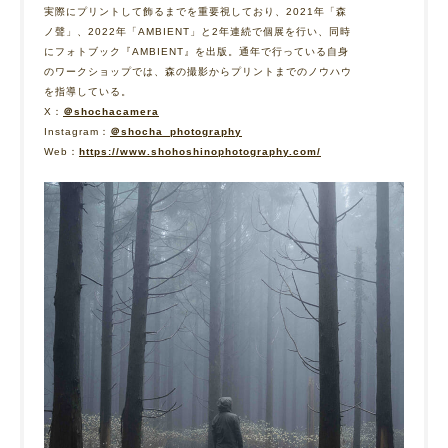
実際にプリントして飾るまでを重要視しており、2021年「森
ノ聲」、2022年「AMBIENT」と2年連続で個展を行い、同時
にフォトブック『AMBIENT』を出版。通年で行っている自身
のワークショップでは、森の撮影からプリントまでのノウハウ
を指導している。
X：
＠shochacamera
Instagram：
＠shocha_photography
Web：
https://www.shohoshinophotography.com/