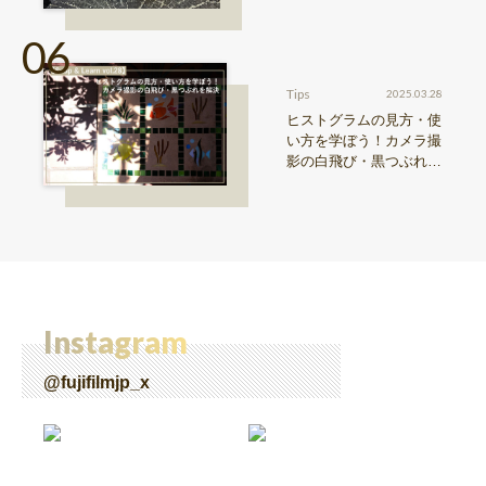
真機。〜記憶カメラ vo
l.1〜
Tips
2025.03.28
ヒストグラムの見方・使
い方を学ぼう！カメラ撮
影の白飛び・黒つぶれを
解決【Snap & Learn vol.
28】
Instagram
@fujifilmjp_x