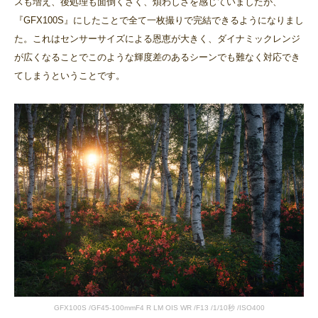
スも増え、後処理も面倒くさく、煩わしさを感じていましたが、
『GFX100S』にしたことで全て一枚撮りで完結できるようになりまし
た。これはセンサーサイズによる恩恵が大きく、ダイナミックレンジ
が広くなることでこのような輝度差のあるシーンでも難なく対応でき
てしまうということです。
GFX100S /GF45-100mmF4 R LM OIS WR /F13 /1/10秒 /ISO400