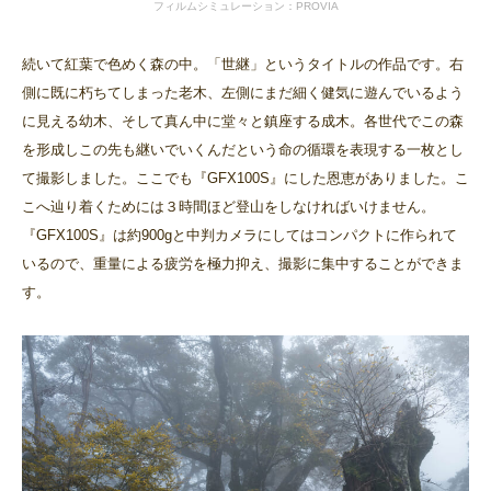
フィルムシミュレーション：PROVIA
続いて紅葉で色めく森の中。「世継」というタイトルの作品です。右
側に既に朽ちてしまった老木、左側にまだ細く健気に遊んでいるよう
に見える幼木、そして真ん中に堂々と鎮座する成木。各世代でこの森
を形成しこの先も継いでいくんだという命の循環を表現する一枚とし
て撮影しました。ここでも『GFX100S』にした恩恵がありました。こ
こへ辿り着くためには３時間ほど登山をしなければいけません。
『GFX100S』は約900gと中判カメラにしてはコンパクトに作られて
いるので、重量による疲労を極力抑え、撮影に集中することができま
す。