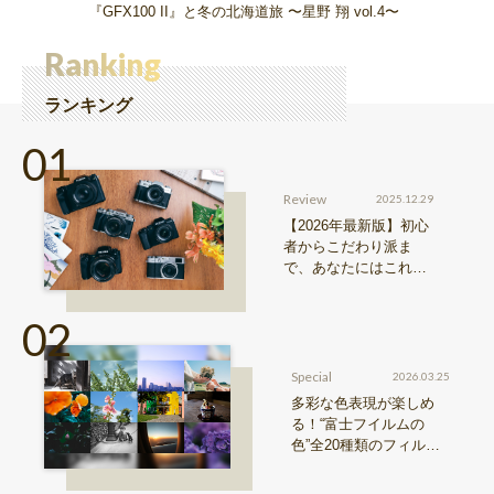
『GFX100 II』と冬の北海道旅 〜星野 翔 vol.4〜
Ranking
ランキング
Review
2025.12.29
【2026年最新版】初心
者からこだわり派ま
で、あなたにはこれが
おすすめ！FUJIFILM
『Xシリーズ』&『GFX
シリーズ』機種比較！
Special
2026.03.25
多彩な色表現が楽しめ
る！“富士フイルムの
色”全20種類のフィルム
シミュレーションをご紹
介