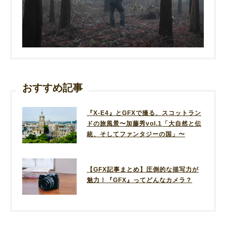
おすすめ記事
『X-E4』とGFXで撮る、スコットラン
ドの旅風景〜加藤秀vol.1「大自然と伝
統、そしてファンタジーの国」〜
【GFX記事まとめ】圧倒的な描写力が
魅力！『GFX』ってどんなカメラ？