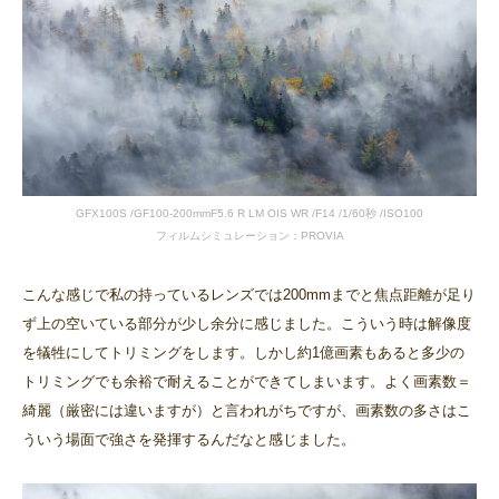
GFX100S /GF100-200mmF5.6 R LM OIS WR /F14 /1/60秒 /ISO100
フィルムシミュレーション：PROVIA
こんな感じで私の持っているレンズでは200mmまでと焦点距離が足り
ず上の空いている部分が少し余分に感じました。こういう時は解像度
を犠牲にしてトリミングをします。しかし約1億画素もあると多少の
トリミングでも余裕で耐えることができてしまいます。よく画素数＝
綺麗（厳密には違いますが）と言われがちですが、画素数の多さはこ
ういう場面で強さを発揮するんだなと感じました。