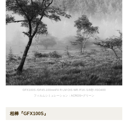
GFX100S /GF45-100mmF4 R LM OIS WR /F16 /1/8秒 /ISO400
フィルムシミュレーション：ACROS+グリーン
相棒『GFX100S』