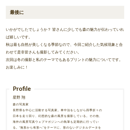
最後に
いかがでしたでしょうか？ 皆さんに少しでも森の魅力が伝わっていれ
ば嬉しいです。
秋は最も自然が美しくなる季節なので、今回ご紹介した気候現象と合
わせて是非皆さんも撮影してみてください。
次回は冬の撮影と私のテーマでもあるプリントの魅力についてです。
お楽しみに！
Profile
星野 翔
森の写真家
長野県を中心に活動する写真家。車中泊をしながら四季折々の
日本を走り回り、幻想的な森の風景を撮影している。その他、
海外の風景写真ウェブマガジンへの執筆も定期的に行ってい
る。“無形から有形へ”をテーマに、形のないデジタルデータを