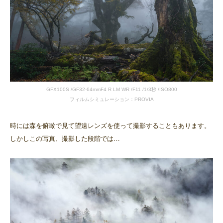
GFX100S /GF32-64mmF4 R LM WR /F11 /1/3秒 /ISO800
フィルムシミュレーション：PROVIA
時には森を俯瞰で見て望遠レンズを使って撮影することもあります。
しかしこの写真、撮影した段階では…