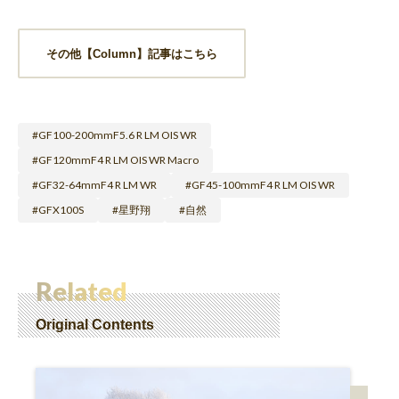
その他【Column】記事はこちら
GF100-200mmF5.6 R LM OIS WR
GF120mmF4 R LM OIS WR Macro
GF32-64mmF4 R LM WR
GF45-100mmF4 R LM OIS WR
GFX100S
星野翔
自然
Related
Original Contents