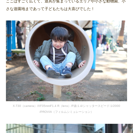
ここはすごく広くて、遊具が集まっているエリアや小さな動物園、小
さな遊園地まであって子どもたちは大喜びでした！
X-T30（camera）/XF35mmF1.4 R（lens）/F値:1.4/シャッタースピード:1/2000
/PROVIA（フィルムシミュレーション）