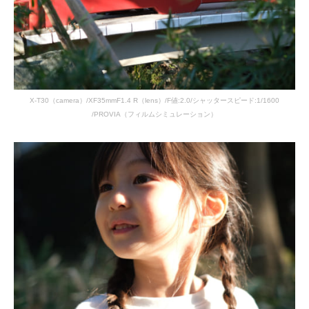
X-T30（camera）/XF35mmF1.4 R（lens）/F値:2.0/シャッタースピード:1/1600
/PROVIA（フィルムシミュレーション）