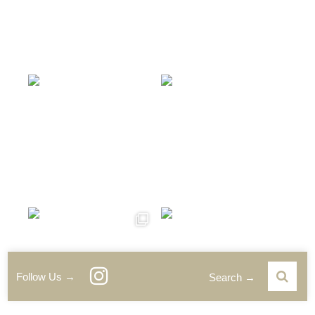
Follow Us →
Search →