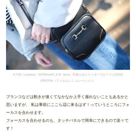
X-T30（camera）/XF35mmF1.4 R（lens）/F値:1.4/シャッタースピード:1/2000
/PROVIA（フィルムシミュレーション）
ブランコなどは動きが速くてなかなか上手く撮れないこともあるかと
思いますが、 私は事前にここら辺に来るはず！っていうところにフォ
ーカスを合わせます。
フォーカスを合わせるのも、タッチパネルで簡単にできるので楽々で
す！