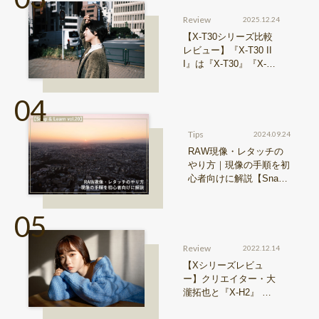
Review
2025.12.24
【X-T30シリーズ比較
レビュー】『X-T30 II
I』は『X-T30』『X-T3
0 II』からどう進化した
のか？
Tips
2024.09.24
RAW現像・レタッチの
やり方｜現像の手順を初
心者向けに解説【Snap
& Learn vol.20】
Review
2022.12.14
【Xシリーズレビュ
ー】クリエイター・大
瀧拓也と『X-H2』 写
真も、動画も。圧倒的