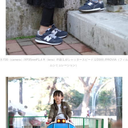
X-T30（camera）/XF35mmF1.4 R（lens）/F値:1.4/シャッタースピード:1/2000 /PROVIA（フィル
ムシミュレーション）