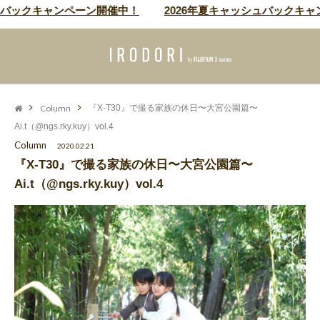
キャンペーン開催中！
2026年夏キャッシュバックキャンペーン
Column
『X-T30』で撮る家族の休日〜大宮公園篇〜
Ai.t（@ngs.rky.kuy）vol.4
Column
2020.02.21
『X-T30』で撮る家族の休日〜大宮公園篇〜
Ai.t（@ngs.rky.kuy）vol.4