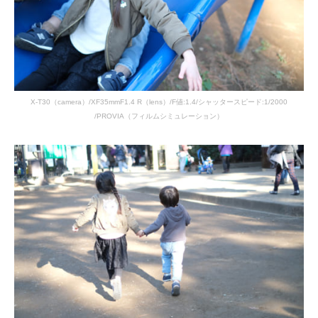
X-T30（camera）/XF35mmF1.4 R（lens）/F値:1.4/シャッタースピード:1/2000
/PROVIA（フィルムシミュレーション）