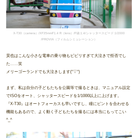
X-T30（camera）/XF35mmF1.4 R（lens）/F値:1.4/シャッタースピード:1/2000
/PROVIA（フィルムシミュレーション）
昊也はこんな小さな電車の乗り物もビビリすぎて大泣きで拒否でし
た……笑
メリーゴーランドでも大泣きします(°▽°)
まず、私は自分の子どもたちを公園等で撮るときは、マニュアル設定
でISOをオート、シャッタースピードを1/1000以上に上げます。
『X-T30』はオートフォーカスも早いですし、瞳にピントを合わせる
機能もあるので、よく動く子どもたちを撮るには本当にもってこい
^_^