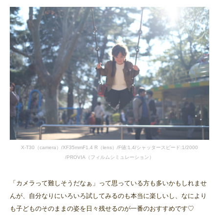
X-T30（camera）/XF35mmF1.4 R（lens）/F値:1.4/シャッタースピード:1/2000
/PROVIA（フィルムシミュレーション）
「カメラって難しそうだなぁ」って思っている方も多いかもしれませ
んが、自分なりにいろいろ試してみるのも本当に楽しいし、なにより
も子どものそのままの姿を日々残せるのが一番のおすすめです♡