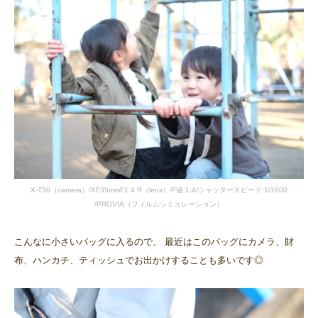
X-T30（camera）/XF35mmF1.4 R（lens）/F値:1.4/シャッタースピード:1/1600
/PROVIA（フィルムシミュレーション）
こんなに小さいバッグに入るので、 最近はこのバッグにカメラ、財
布、ハンカチ、ティッシュでお出かけすることも多いです◎