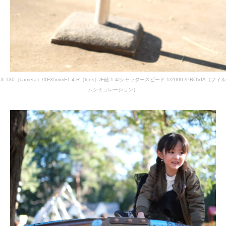
X-T30（camera）/XF35mmF1.4 R（lens）/F値:1.4/シャッタースピード:1/2000 /PROVIA（フィル
ムシミュレーション）