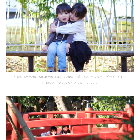
X-T30（camera）/XF35mmF1.4 R（lens）/F値:2.0/シャッタースピード:1/1600
/PROVIA（フィルムシミュレーション）