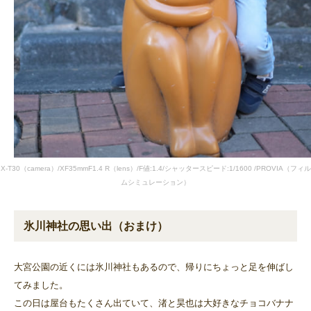
X-T30（camera）/XF35mmF1.4 R（lens）/F値:1.4/シャッタースピード:1/1600 /PROVIA（フィル
ムシミュレーション）
氷川神社の思い出（おまけ）
大宮公園の近くには氷川神社もあるので、帰りにちょっと足を伸ばし
てみました。
この日は屋台もたくさん出ていて、渚と昊也は大好きなチョコバナナ