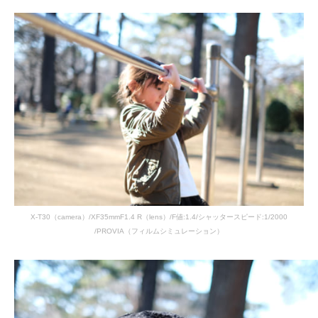
X-T30（camera）/XF35mmF1.4 R（lens）/F値:1.4/シャッタースピード:1/2000
/PROVIA（フィルムシミュレーション）