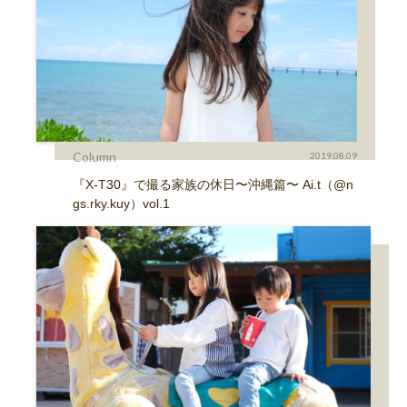
Column
2019.08.09
『X-T30』で撮る家族の休日〜沖縄篇〜 Ai.t（@n
gs.rky.kuy）vol.1