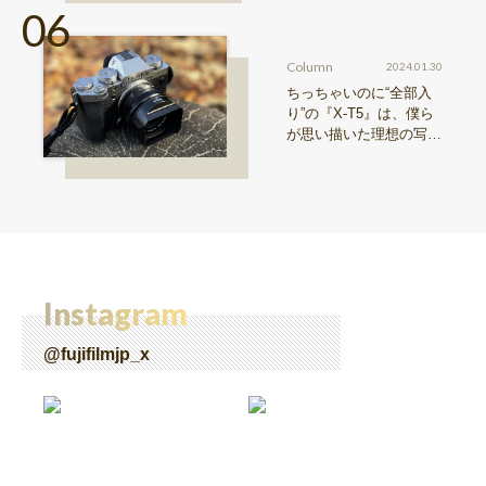
解像度が際限ない表現
欲求を満たす
Column
2024.01.30
ちっちゃいのに“全部入
り”の『X-T5』は、僕ら
が思い描いた理想の写真
機。〜記憶カメラ vol.
1〜
Instagram
@fujifilmjp_x