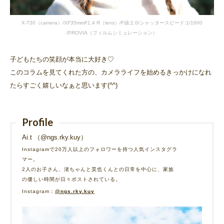
X-T30（camera）/XF35mmF1.4 R（lens）/F値:2.0/シャッタースピード:1/1600
/PROVIA（フィルムシミュレーション）
子どもたちの笑顔が本当に大好き♡
このコラムを見てくれた方の、カメラライフを始めるきっかけになれ
たらすごく嬉しいなぁと思います(^^)
Profile
Ai.t （@ngs.rky.kuy）
Instagramで20万人以上のフォロワーを持つ人気インスタグラ
マー。
2人のお子さん、渚ちゃんと昊也くんとの日常を中心に、家族
の優しい時間が日々ポストされている。
Instagram：
@ngs.rky.kuy