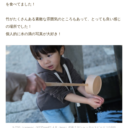
を食べてました！
竹がたくさんある素敵な雰囲気のところもあって、とっても良い感じ
の場所でした！
個人的に水の滴の写真が大好き！
X-T30（camera）/XF35mmF1.4 R（lens）/F値:2.0/シャッタースピード:1/1600