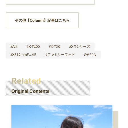
その他【Column】記事はこちら
Ai.t
X-T100
X-T30
X-Tシリーズ
XF35mmF1.4 R
ファミリーフォト
子ども
Related
Original Contents