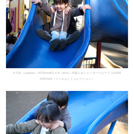
X-T30（camera）/XF35mmF1.4 R（lens）/F値:1.4/シャッタースピード:1/2000
/PROVIA（フィルムシミュレーション）