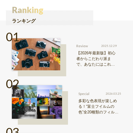
Ranking
ランキング
Review
2025.12.29
【2026年最新版】初心
者からこだわり派ま
で、あなたにはこれが
おすすめ！FUJIFILM
『Xシリーズ』&『GFX
シリーズ』機種比較！
Special
2026.03.25
多彩な色表現が楽しめ
る！“富士フイルムの
色”全20種類のフィルム
シミュレーションをご紹
介