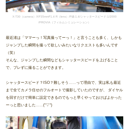
X-T30（camera）/XF35mmF1.4 R（lens）/F値:1.4/シャッタースピード:1/2000
/PROVIA（フィルムシミュレーション）
最近渚は「ママーっ！写真撮ってーっ！」と言うことも多く、しかも
ジャンプした瞬間を撮って欲しいみたいなリクエストも多いんです
（笑）
そんな、ジャンプした瞬間などもシャッタースピードを上げること
で、ブレずに撮ることができます。
シャッタースピード？ISO？難しそう……って理由で、実は私も最近
まで全てカメラ任せのフルオートで撮影していたのですが、 ダイヤル
を回すだけで簡単に設定できるのでもっと早くやっておけばよかった
ーっと思いました……(°▽°)