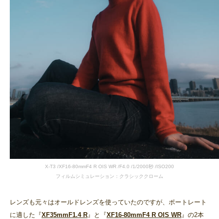
X-T3 /XF16-80mmF4 R OIS WR /F4.0 /1/2000秒 /ISO200
フィルムシミュレーション：クラシッククローム
レンズも元々はオールドレンズを使っていたのですが、ポートレート
に適した『
XF35mmF1.4 R
』と『
XF16-80mmF4 R OIS WR
』の2本