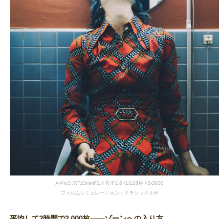
X-Pro3 /XF23mmF1.4 R /F1.6 /1/125秒 /ISO800
フィルムシミュレーション：クラシックネガ
平均して2時間で2,000枚――ゾーンへの入り方