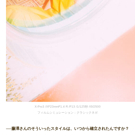
X-Pro3 /XF23mmF1.4 R /F13 /1/125秒 /ISO500
フィルムシミュレーション：クラシックネガ
──藤澤さんのそういったスタイルは、いつから確立されたんですか？