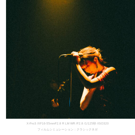
X-Pro3 /XF16-55mmF2.8 R LM WR /F2.8 /1/125秒 /ISO320
フィルムシミュレーション：クラシックネガ