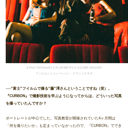
X-Pro3 /XF23mmF1.4 R LM WR /F1.4 /1/125秒 /ISO1600
フィルムシミュレーション：クラシックネガ
──“富士”フイルムで撮る“藤”澤さんということですね（笑）。
『CURBON』で撮影技術を学ぶようになってからは、どういった写真
を撮っていたんですか？
ポートレートが中心でした。写真教室が開催されていた4ヶ月間は
「何を撮りたいか」も定まっていなかったので、『CURBON』ででき