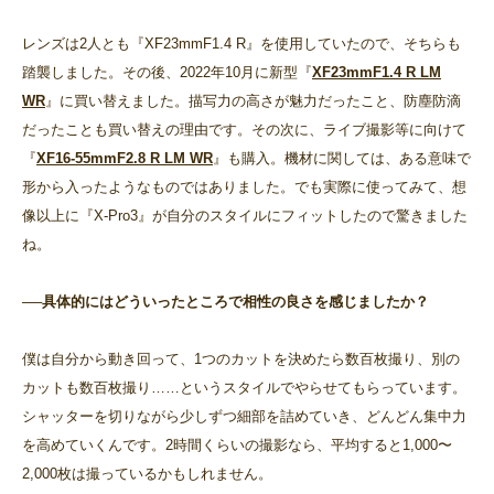
レンズは2人とも『XF23mmF1.4 R』を使用していたので、そちらも
踏襲しました。その後、2022年10月に新型『
XF23mmF1.4 R LM
WR
』に買い替えました。描写力の高さが魅力だったこと、防塵防滴
だったことも買い替えの理由です。その次に、ライブ撮影等に向けて
『
XF16-55mmF2.8 R LM WR
』も購入。機材に関しては、ある意味で
形から入ったようなものではありました。でも実際に使ってみて、想
像以上に『X-Pro3』が自分のスタイルにフィットしたので驚きました
ね。
──具体的にはどういったところで相性の良さを感じましたか？
僕は自分から動き回って、1つのカットを決めたら数百枚撮り、別の
カットも数百枚撮り……というスタイルでやらせてもらっています。
シャッターを切りながら少しずつ細部を詰めていき、どんどん集中力
を高めていくんです。2時間くらいの撮影なら、平均すると1,000〜
2,000枚は撮っているかもしれません。