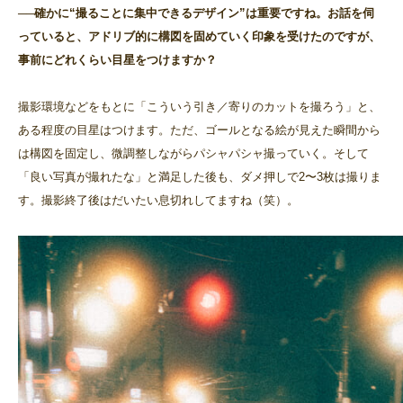
──確かに“撮ることに集中できるデザイン”は重要ですね。お話を伺
っていると、アドリブ的に構図を固めていく印象を受けたのですが、
事前にどれくらい目星をつけますか？
撮影環境などをもとに「こういう引き／寄りのカットを撮ろう」と、
ある程度の目星はつけます。ただ、ゴールとなる絵が見えた瞬間から
は構図を固定し、微調整しながらパシャパシャ撮っていく。そして
「良い写真が撮れたな」と満足した後も、ダメ押しで2〜3枚は撮りま
す。撮影終了後はだいたい息切れしてますね（笑）。