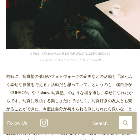
X-Pro3 /XF23mmF1.4 R LM WR /F2.0 /1/125秒 /ISO640
フィルムシミュレーション：クラシックネガ
同時に、写真塾の講師やフォトウォークの企画などの活動も「深く広
く幸せな影響を与える」活動だと思っていて。というのも、僕自身が
『CURBON』や『shinya写真塾』のような場を通し、幸せになれたか
らです。写真に没頭する楽しさだけではなく、写真好きの友人とも繋
がることができた。今度は自分が与えられる側になれたら良いな、と
思いながら講師活動を続けています。僕自身の写真の特徴は、音楽や
Follow Us →
Search →
ファッションといったカルチャー色を取り込んでいるところ、そして
1枚絵の強さがあるところだと思います。より良い写真を撮り、影響