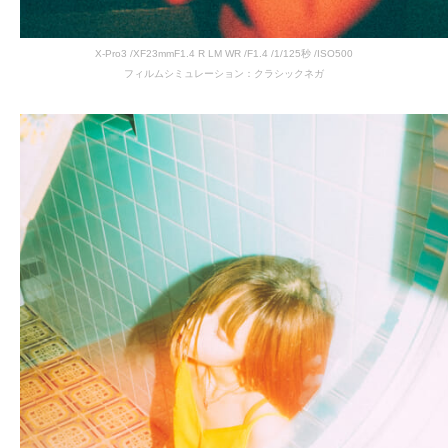
X-Pro3 /XF23mmF1.4 R LM WR /F1.4 /1/125秒 /ISO500
フィルムシミュレーション：クラシックネガ