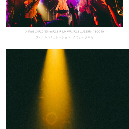
X-Pro3 /XF16-55mmF2.8 R LM WR /F2.8 /1/125秒 /ISO640
フィルムシミュレーション：クラシックネガ